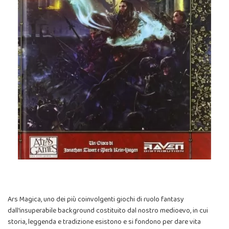
Ars Magica, uno dei più coinvolgenti giochi di ruolo fantasy
dall'insuperabile background costituito dal nostro medioevo, in cui
storia, leggenda e tradizione esistono e si fondono per dare vita