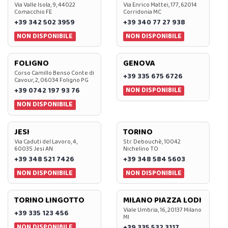
Via Valle Isola, 9, 44022
Via Enrico Mattei, 177, 62014
Comacchio FE
Corridonia MC
+39 342 502 3959
+39 340 77 27 938
NON DISPONIBILE
NON DISPONIBILE
FOLIGNO
GENOVA
Corso Camillo Benso Conte di
+39 335 675 6726
Cavour, 2, 06034 Foligno PG
NON DISPONIBILE
+39 0742 197 93 76
NON DISPONIBILE
JESI
TORINO
Via Caduti del Lavoro, 4,
Str. Debouchè, 10042
60035 Jesi AN
Nichelino TO
+39 348 521 7426
+39 348 584 5603
NON DISPONIBILE
NON DISPONIBILE
TORINO LINGOTTO
MILANO PIAZZA LODI
Viale Umbria, 16, 20137 Milano
+39 335 123 456
MI
NON DISPONIBILE
+39 335 532 3117