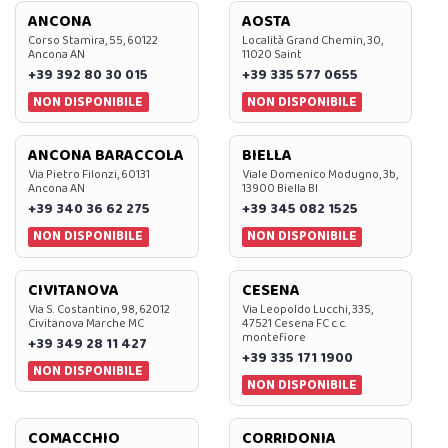
ANCONA
AOSTA
Corso Stamira, 55, 60122
Località Grand Chemin, 30,
Ancona AN
11020 Saint
+39 392 80 30 015
+39 335 577 0655
NON DISPONIBILE
NON DISPONIBILE
ANCONA BARACCOLA
BIELLA
Via Pietro Filonzi, 60131
Viale Domenico Modugno, 3b,
Ancona AN
13900 Biella BI
+39 340 36 62 275
+39 345 082 1525
NON DISPONIBILE
NON DISPONIBILE
CIVITANOVA
CESENA
Via S. Costantino, 98, 62012
Via Leopoldo Lucchi, 335,
Civitanova Marche MC
47521 Cesena FC c.c.
montefiore
+39 349 28 11 427
+39 335 171 1900
NON DISPONIBILE
NON DISPONIBILE
COMACCHIO
CORRIDONIA