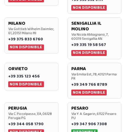
NON DISPONIBILE
MILANO
SENIGALLIA IL
MOLINO
Via Gottlieb Wilhelm Daimler,
61, 20151 Milano MI
Via Nicola Abbagnano, 7,
+39 375 833 6760
60019 Senigallia AN
+39 335 19 58 567
NON DISPONIBILE
NON DISPONIBILE
ORVIETO
PARMA
Via Emilia Est, 7B, 43121 Parma
+39 335 123 456
PR
NON DISPONIBILE
+39 349 766 8789
NON DISPONIBILE
PERUGIA
PESARO
Via C. Piccolpasso, 1/A, 06128
Via Y. A. Gagarin, 61122 Pesaro
Perugia PG
PU
+39 344 058 1790
+39 347 906 7308