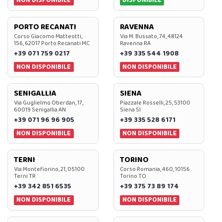
NON DISPONIBILE
DISPONIBILE
PORTO RECANATI
RAVENNA
Corso Giacomo Matteotti,
Via M. Bussato, 74, 48124
156, 62017 Porto Recanati MC
Ravenna RA
+39 071 759 0217
+39 335 544 1908
NON DISPONIBILE
NON DISPONIBILE
SENIGALLIA
SIENA
Via Guglielmo Oberdan, 17,
Piazzale Rosselli, 25, 53100
60019 Senigallia AN
Siena SI
+39 071 96 96 905
+39 335 528 6171
NON DISPONIBILE
NON DISPONIBILE
TERNI
TORINO
Via Montefiorino, 21, 05100
Corso Romania, 460, 10156
Terni TR
Torino TO
+39 342 851 6535
+39 375 73 89 174
NON DISPONIBILE
NON DISPONIBILE