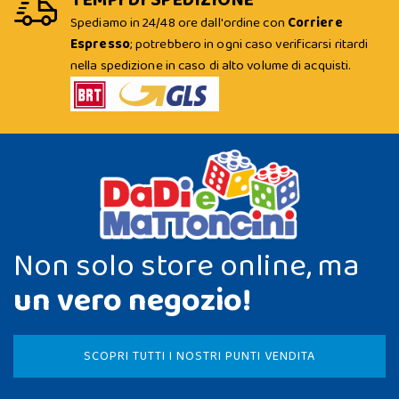
TEMPI DI SPEDIZIONE
Spediamo in 24/48 ore dall'ordine con
Corriere
Espresso
; potrebbero in ogni caso verificarsi ritardi
nella spedizione in caso di alto volume di acquisti.
Non solo store online, ma
un vero negozio!
SCOPRI TUTTI I NOSTRI PUNTI VENDITA