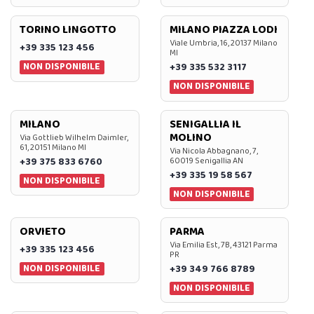
TORINO LINGOTTO
MILANO PIAZZA LODI
Viale Umbria, 16, 20137 Milano
+39 335 123 456
MI
NON DISPONIBILE
+39 335 532 3117
NON DISPONIBILE
MILANO
SENIGALLIA IL
MOLINO
Via Gottlieb Wilhelm Daimler,
61, 20151 Milano MI
Via Nicola Abbagnano, 7,
+39 375 833 6760
60019 Senigallia AN
+39 335 19 58 567
NON DISPONIBILE
NON DISPONIBILE
ORVIETO
PARMA
Via Emilia Est, 7B, 43121 Parma
+39 335 123 456
PR
NON DISPONIBILE
+39 349 766 8789
NON DISPONIBILE