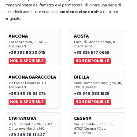
immagini tratte dal fumetto e vi permetterà di vivere una serie di
incredibili avventure in questa
ambientazione noir
a dir poco
originale.
ANCONA
AOSTA
Corso Stamira, 55, 60122
Località Grand Chemin, 30,
Ancona AN
11020 Saint
+39 392 80 30 015
+39 335 577 0655
NON DISPONIBILE
NON DISPONIBILE
ANCONA BARACCOLA
BIELLA
Via Pietro Filonzi, 60131
Viale Domenico Modugno, 3b,
Ancona AN
13900 Biella BI
+39 340 36 62 275
+39 345 082 1525
NON DISPONIBILE
NON DISPONIBILE
CIVITANOVA
CESENA
Via S. Costantino, 98, 62012
Via Leopoldo Lucchi, 335,
Civitanova Marche MC
47521 Cesena FC c.c.
montefiore
+39 349 28 11 427