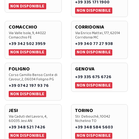
+39 335 171 1900
NON DISPONIBILE
NON DISPONIBILE
COMACCHIO
CORRIDONIA
Via Valle Isola, 9, 44022
Via Enrico Mattei, 177, 62014
Comacchio FE
Corridonia MC
+39 342 502 3959
+39 340 77 27 938
NON DISPONIBILE
NON DISPONIBILE
FOLIGNO
GENOVA
Corso Camillo Benso Conte di
+39 335 675 6726
Cavour, 2, 06034 Foligno PG
NON DISPONIBILE
+39 0742 197 93 76
NON DISPONIBILE
JESI
TORINO
Via Caduti del Lavoro, 4,
Str. Debouchè, 10042
60035 Jesi AN
Nichelino TO
+39 348 521 7426
+39 348 584 5603
NON DISPONIBILE
NON DISPONIBILE