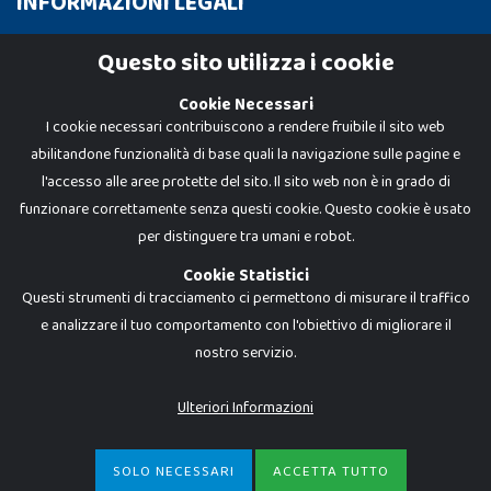
INFORMAZIONI LEGALI
Cookie Policy
Questo sito utilizza i cookie
Privacy Policy
Cookie Necessari
I cookie necessari contribuiscono a rendere fruibile il sito web
abilitandone funzionalità di base quali la navigazione sulle pagine e
l'accesso alle aree protette del sito. Il sito web non è in grado di
funzionare correttamente senza questi cookie. Questo cookie è usato
per distinguere tra umani e robot.
Cookie Statistici
Questi strumenti di tracciamento ci permettono di misurare il traffico
e analizzare il tuo comportamento con l'obiettivo di migliorare il
Dadi e Mattoncini è un brand di Giocabene Srl. Ogni riproduzione o utilizzo non
nostro servizio.
espressamente autorizzato è severamente vietato. Tutti i loghi, marchi,
brand elencati nel presente shop sono di proprietà dei rispettivi titolari.
I prezzi e le promozioni pubblicate potrebbero differire da quanto esposto in
Ulteriori Informazioni
negozio.
Giocabene Srl - via della Posta 8, 20123 Milano (MI)
P.IVA 02608090425 - REA AN201199 - C.S. 10.000 i.v.
SOLO NECESSARI
ACCETTA TUTTO
€
34,95
-
ACQUISTA