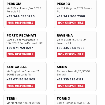
PERUGIA
PESARO
Via C. Piccolpasso, 1/A, 06128
Via Y. A. Gagarin, 61122 Pesaro
Perugia PG
PU
+39 344 058 1790
+39 347 906 7308
NON DISPONIBILE
NON DISPONIBILE
PORTO RECANATI
RAVENNA
Corso Giacomo Matteotti,
Via M. Bussato, 74, 48124
156, 62017 Porto Recanati MC
Ravenna RA
+39 071 759 0217
+39 335 544 1908
NON DISPONIBILE
NON DISPONIBILE
SENIGALLIA
SIENA
Via Guglielmo Oberdan, 17,
Piazzale Rosselli, 25, 53100
60019 Senigallia AN
Siena SI
+39 071 96 96 905
+39 335 528 6171
NON DISPONIBILE
NON DISPONIBILE
TERNI
TORINO
Via Montefiorino, 21, 05100
Corso Romania, 460, 10156