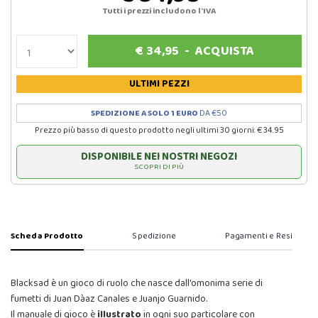
Tutti i prezzi includono l'IVA
€
34,95
-
ACQUISTA
ULTIMI PEZZI
SPEDIZIONE A SOLO 1 EURO
DA €50
Prezzo più basso di questo prodotto negli ultimi 30 giorni: € 34.95
DISPONIBILE NEI NOSTRI NEGOZI
SCOPRI DI PIÙ
Scheda Prodotto
Spedizione
Pagamenti e Resi
Blacksad è un gioco di ruolo che nasce dall'omonima serie di
fumetti di Juan Dà­az Canales e Juanjo Guarnido.
Il manuale di gioco è
illustrato
in ogni suo particolare con