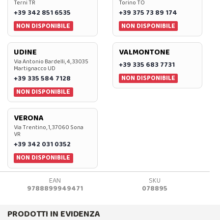
Terni TR
Torino TO
+39 342 851 6535
+39 375 73 89 174
NON DISPONIBILE
NON DISPONIBILE
UDINE
VALMONTONE
Via Antonio Bardelli, 4, 33035
+39 335 683 7731
Martignacco UD
NON DISPONIBILE
+39 335 584 7128
NON DISPONIBILE
VERONA
Via Trentino, 1, 37060 Sona
VR
+39 342 031 0352
NON DISPONIBILE
EAN
SKU
9788899949471
078895
PRODOTTI IN EVIDENZA