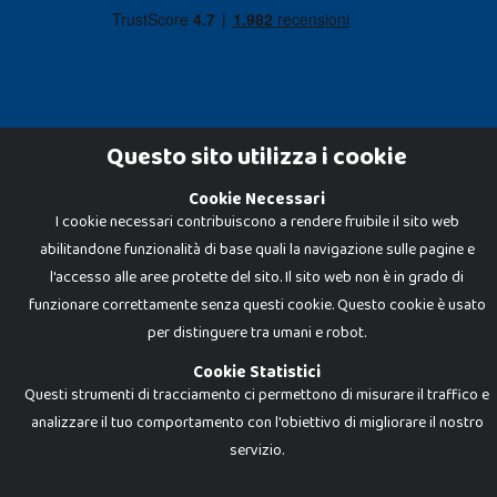
Questo sito utilizza i cookie
Cookie Necessari
Dadi e Mattoncini è un brand di Giocabene Srl. Ogni riproduzione o utilizzo non
I cookie necessari contribuiscono a rendere fruibile il sito web
espressamente autorizzato è severamente vietato. Tutti i loghi, marchi,
brand elencati nel presente shop sono di proprietà dei rispettivi titolari.
abilitandone funzionalità di base quali la navigazione sulle pagine e
I prezzi e le promozioni pubblicate potrebbero differire da quanto esposto in
negozio.
l'accesso alle aree protette del sito. Il sito web non è in grado di
Giocabene Srl - via della Posta 8, 20123 Milano (MI)
funzionare correttamente senza questi cookie. Questo cookie è usato
P.IVA 02608090425 - REA AN201199 - C.S. 10.000 i.v.
per distinguere tra umani e robot.
Cookie Statistici
Questi strumenti di tracciamento ci permettono di misurare il traffico e
analizzare il tuo comportamento con l'obiettivo di migliorare il nostro
servizio.