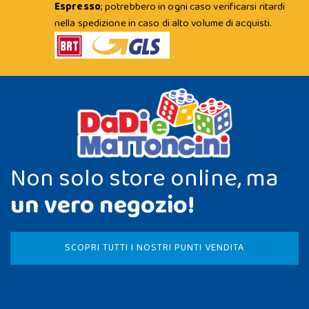
Espresso
; potrebbero in ogni caso verificarsi ritardi
nella spedizione in caso di alto volume di acquisti.
Non solo store online, ma
un vero negozio!
SCOPRI TUTTI I NOSTRI PUNTI VENDITA