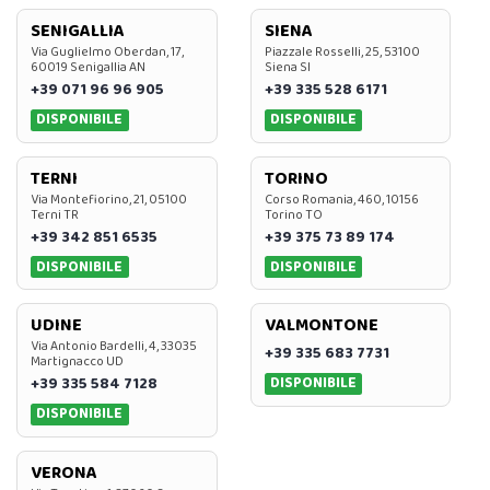
SENIGALLIA
SIENA
Via Guglielmo Oberdan, 17,
Piazzale Rosselli, 25, 53100
60019 Senigallia AN
Siena SI
+39 071 96 96 905
+39 335 528 6171
DISPONIBILE
DISPONIBILE
TERNI
TORINO
Via Montefiorino, 21, 05100
Corso Romania, 460, 10156
Terni TR
Torino TO
+39 342 851 6535
+39 375 73 89 174
DISPONIBILE
DISPONIBILE
UDINE
VALMONTONE
Via Antonio Bardelli, 4, 33035
+39 335 683 7731
Martignacco UD
DISPONIBILE
+39 335 584 7128
DISPONIBILE
VERONA