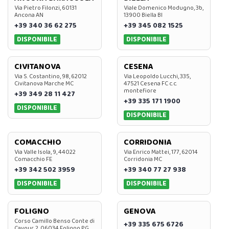
Via Pietro Filonzi, 60131
Viale Domenico Modugno, 3b,
Ancona AN
13900 Biella BI
+39 340 36 62 275
+39 345 082 1525
DISPONIBILE
DISPONIBILE
CIVITANOVA
CESENA
Via S. Costantino, 98, 62012
Via Leopoldo Lucchi, 335,
Civitanova Marche MC
47521 Cesena FC c.c.
montefiore
+39 349 28 11 427
+39 335 171 1900
DISPONIBILE
DISPONIBILE
COMACCHIO
CORRIDONIA
Via Valle Isola, 9, 44022
Via Enrico Mattei, 177, 62014
Comacchio FE
Corridonia MC
+39 342 502 3959
+39 340 77 27 938
DISPONIBILE
DISPONIBILE
FOLIGNO
GENOVA
Corso Camillo Benso Conte di
+39 335 675 6726
Cavour, 2, 06034 Foligno PG