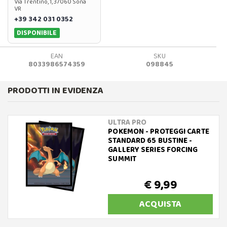
Via Trentino, 1, 37060 Sona
VR
+39 342 031 0352
DISPONIBILE
EAN
SKU
8033986574359
098845
PRODOTTI IN EVIDENZA
ULTRA PRO
POKEMON - PROTEGGI CARTE
STANDARD 65 BUSTINE -
GALLERY SERIES FORCING
SUMMIT
€ 9,99
ACQUISTA