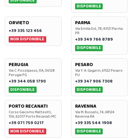
DISPONIBILE
DISPONIBILE
ORVIETO
PARMA
Via Emilia Est, 7B, 43121 Parma
+39 335 123 456
PR
NON DISPONIBILE
+39 349 766 8789
DISPONIBILE
PERUGIA
PESARO
Via C. Piccolpasso, 1/A, 06128
Via Y. A. Gagarin, 61122 Pesaro
Perugia PG
PU
+39 344 058 1790
+39 347 906 7308
DISPONIBILE
DISPONIBILE
PORTO RECANATI
RAVENNA
Corso Giacomo Matteotti,
Via M. Bussato, 74, 48124
156, 62017 Porto Recanati MC
Ravenna RA
+39 071 759 0217
+39 335 544 1908
NON DISPONIBILE
DISPONIBILE