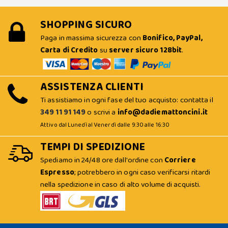
SHOPPING SICURO
Paga in massima sicurezza con
Bonifico, PayPal,
Carta di Credito
su
server sicuro 128bit
.
ASSISTENZA CLIENTI
Ti assistiamo in ogni fase del tuo acquisto: contatta il
349 11 91 149
o scrivi a
info@dadiemattoncini.it
Attivo dal Lunedì al Venerdì dalle 9:30 alle 16:30
TEMPI DI SPEDIZIONE
Spediamo in 24/48 ore dall'ordine con
Corriere
Espresso
; potrebbero in ogni caso verificarsi ritardi
nella spedizione in caso di alto volume di acquisti.