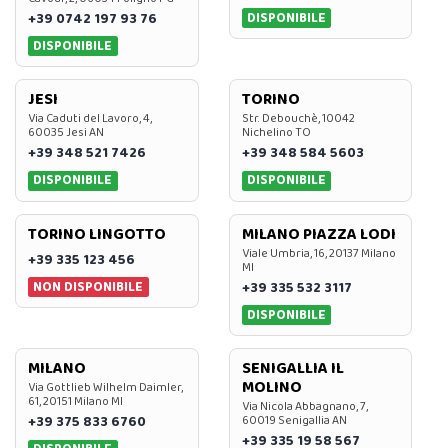
DISPONIBILE
+39 0742 197 93 76
DISPONIBILE
JESI
TORINO
Via Caduti del Lavoro, 4,
Str. Debouchè, 10042
60035 Jesi AN
Nichelino TO
+39 348 521 7426
+39 348 584 5603
DISPONIBILE
DISPONIBILE
TORINO LINGOTTO
MILANO PIAZZA LODI
Viale Umbria, 16, 20137 Milano
+39 335 123 456
MI
NON DISPONIBILE
+39 335 532 3117
DISPONIBILE
MILANO
SENIGALLIA IL
MOLINO
Via Gottlieb Wilhelm Daimler,
61, 20151 Milano MI
Via Nicola Abbagnano, 7,
+39 375 833 6760
60019 Senigallia AN
+39 335 19 58 567