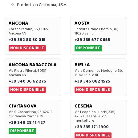
Prodotto in California, U.S.A.
ANCONA
AOSTA
Corso Stamira, 55, 60122
Località Grand Chemin, 30,
Ancona AN
11020 Saint
+39 392 80 30 015
+39 335 577 0655
NON DISPONIBILE
DISPONIBILE
ANCONA BARACCOLA
BIELLA
Via Pietro Filonzi, 60131
Viale Domenico Modugno, 3b,
Ancona AN
13900 Biella BI
+39 340 36 62 275
+39 345 082 1525
NON DISPONIBILE
NON DISPONIBILE
CIVITANOVA
CESENA
Via S. Costantino, 98, 62012
Via Leopoldo Lucchi, 335,
Civitanova Marche MC
47521 Cesena FC c.c.
montefiore
+39 349 28 11 427
+39 335 171 1900
DISPONIBILE
NON DISPONIBILE