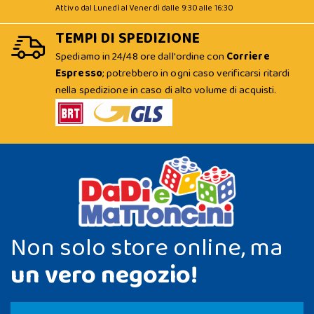
Attivo dal Lunedì al Venerdì dalle 9:30 alle 16:30
TEMPI DI SPEDIZIONE
Spediamo in 24/48 ore dall'ordine con
Corriere
Espresso
; potrebbero in ogni caso verificarsi ritardi
nella spedizione in caso di alto volume di acquisti.
Non solo store online, ma
un vero negozio!