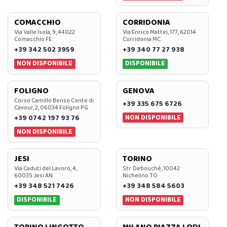
COMACCHIO
CORRIDONIA
Via Valle Isola, 9, 44022
Via Enrico Mattei, 177, 62014
Comacchio FE
Corridonia MC
+39 342 502 3959
+39 340 77 27 938
NON DISPONIBILE
DISPONIBILE
FOLIGNO
GENOVA
Corso Camillo Benso Conte di
+39 335 675 6726
Cavour, 2, 06034 Foligno PG
NON DISPONIBILE
+39 0742 197 93 76
NON DISPONIBILE
JESI
TORINO
Via Caduti del Lavoro, 4,
Str. Debouchè, 10042
60035 Jesi AN
Nichelino TO
+39 348 521 7426
+39 348 584 5603
DISPONIBILE
NON DISPONIBILE