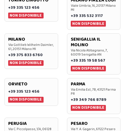
TORINO LINGOTTO
MILANO PIAZZA LODI
Viale Umbria, 16, 20137 Milano
+39 335 123 456
MI
NON DISPONIBILE
+39 335 532 3117
NON DISPONIBILE
MILANO
SENIGALLIA IL
MOLINO
Via Gottlieb Wilhelm Daimler,
61, 20151 Milano MI
Via Nicola Abbagnano, 7,
+39 375 833 6760
60019 Senigallia AN
+39 335 19 58 567
NON DISPONIBILE
NON DISPONIBILE
ORVIETO
PARMA
Via Emilia Est, 7B, 43121 Parma
+39 335 123 456
PR
NON DISPONIBILE
+39 349 766 8789
NON DISPONIBILE
PERUGIA
PESARO
Via C. Piccolpasso, 1/A, 06128
Via Y. A. Gagarin, 61122 Pesaro