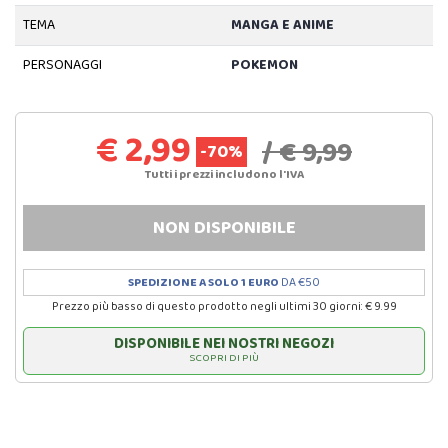
TEMA
MANGA E ANIME
PERSONAGGI
POKEMON
€ 2,99
/ € 9,99
-70%
Tutti i prezzi includono l'IVA
NON DISPONIBILE
SPEDIZIONE A SOLO 1 EURO
DA €50
Prezzo più basso di questo prodotto negli ultimi 30 giorni: € 9.99
DISPONIBILE NEI NOSTRI NEGOZI
SCOPRI DI PIÙ