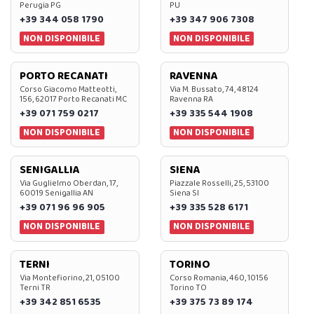
Perugia PG
PU
+39 344 058 1790
+39 347 906 7308
NON DISPONIBILE
NON DISPONIBILE
PORTO RECANATI
RAVENNA
Corso Giacomo Matteotti,
Via M. Bussato, 74, 48124
156, 62017 Porto Recanati MC
Ravenna RA
+39 071 759 0217
+39 335 544 1908
NON DISPONIBILE
NON DISPONIBILE
SENIGALLIA
SIENA
Via Guglielmo Oberdan, 17,
Piazzale Rosselli, 25, 53100
60019 Senigallia AN
Siena SI
+39 071 96 96 905
+39 335 528 6171
NON DISPONIBILE
NON DISPONIBILE
TERNI
TORINO
Via Montefiorino, 21, 05100
Corso Romania, 460, 10156
Terni TR
Torino TO
+39 342 851 6535
+39 375 73 89 174