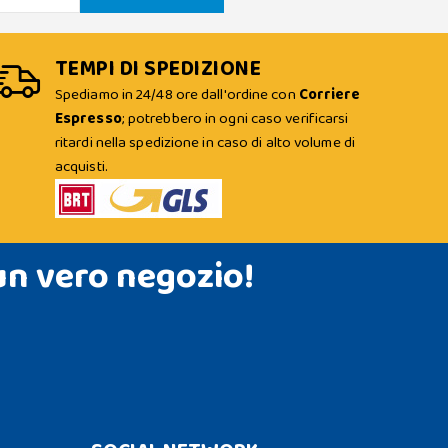
TEMPI DI SPEDIZIONE
Spediamo in 24/48 ore dall'ordine con
Corriere
Espresso
; potrebbero in ogni caso verificarsi
ritardi nella spedizione in caso di alto volume di
acquisti.
un vero negozio!