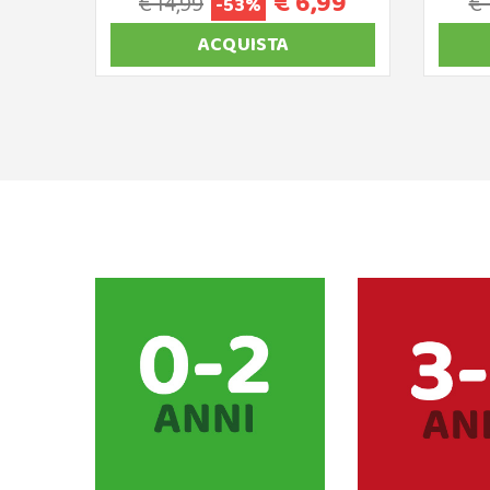
€ 6,99
€ 14,99
€ 
-53%
ACQUISTA