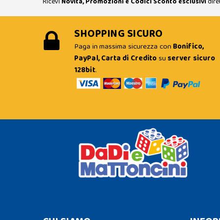
Ricevi
Novità, Promozioni e Codici Sconto esclusivi
dire
SHOPPING SICURO
Paga in massima sicurezza con
Bonifico,
PayPal, Carta di Credito
su
server sicuro
128bit
.