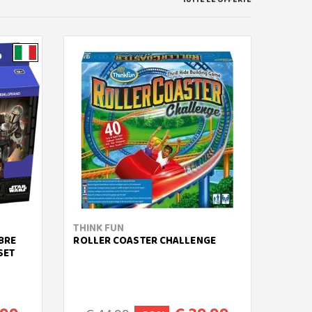
THINK FUN
MGA 
BRE
ROLLER COASTER CHALLENGE
RAINB
SET
CREAT
28CM