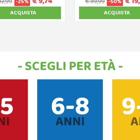
€ 9,74
€ 19
12,99
€ 39,99
-25%
-50%
ACQUISTA
ACQUISTA
- SCEGLI PER ETÀ -