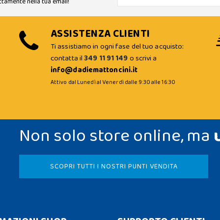
ttamente nella tua email!
ASSISTENZA CLIENTI
Ti assistiamo in ogni fase del tuo acquisto:
contatta il
349 11 91 149
o scrivi a
info@dadiemattoncini.it
Attivo dal Lunedì al Venerdì dalle 9:30 alle 16:30
Non solo store online, ma
SCOPRI TUTTI I NOSTRI PUNTI VENDITA