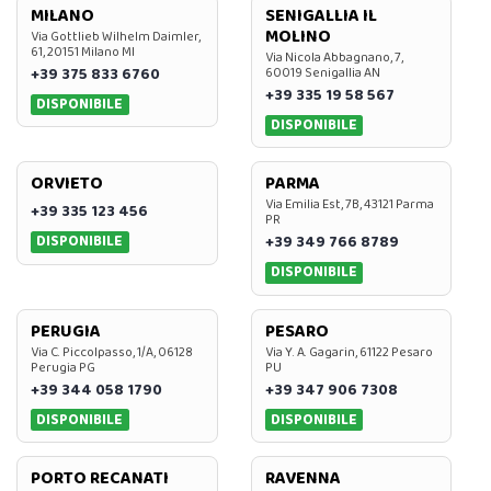
MILANO
SENIGALLIA IL
MOLINO
Via Gottlieb Wilhelm Daimler,
61, 20151 Milano MI
Via Nicola Abbagnano, 7,
+39 375 833 6760
60019 Senigallia AN
+39 335 19 58 567
DISPONIBILE
DISPONIBILE
ORVIETO
PARMA
Via Emilia Est, 7B, 43121 Parma
+39 335 123 456
PR
DISPONIBILE
+39 349 766 8789
DISPONIBILE
PERUGIA
PESARO
Via C. Piccolpasso, 1/A, 06128
Via Y. A. Gagarin, 61122 Pesaro
Perugia PG
PU
+39 344 058 1790
+39 347 906 7308
DISPONIBILE
DISPONIBILE
PORTO RECANATI
RAVENNA