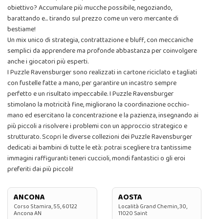
obiettivo? Accumulare più mucche possibile, negoziando,
barattando e... tirando sul prezzo come un vero mercante di
bestiame!
Un mix unico di strategia, contrattazione e bluff, con meccaniche
semplici da apprendere ma profonde abbastanza per coinvolgere
anche i giocatori più esperti.
I Puzzle Ravensburger sono realizzati in cartone riciclato e tagliati
con fustelle fatte a mano, per garantire un incastro sempre
perfetto e un risultato impeccabile. I Puzzle Ravensburger
stimolano la motricità fine, migliorano la coordinazione occhio-
mano ed esercitano la concentrazione e la pazienza, insegnando ai
più piccoli a risolvere i problemi con un approccio strategico e
strutturato. Scopri le diverse collezioni dei Puzzle Ravensburger
dedicati ai bambini di tutte le età: potrai scegliere tra tantissime
immagini raffiguranti teneri cuccioli, mondi fantastici o gli eroi
preferiti dai più piccoli!
ANCONA
AOSTA
Corso Stamira, 55, 60122
Località Grand Chemin, 30,
Ancona AN
11020 Saint