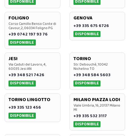
DISPONIBILE
DISPONIBILE
FOLIGNO
GENOVA
Corso Camillo Benso Conte di
+39 335 675 6726
Cavour, 2, 06034 Foligno PG
DISPONIBILE
+39 0742 197 93 76
DISPONIBILE
JESI
TORINO
Via Caduti del Lavoro, 4,
Str. Debouchè, 10042
60035 Jesi AN
Nichelino TO
+39 348 521 7426
+39 348 584 5603
DISPONIBILE
DISPONIBILE
TORINO LINGOTTO
MILANO PIAZZA LODI
Viale Umbria, 16, 20137 Milano
+39 335 123 456
MI
DISPONIBILE
+39 335 532 3117
DISPONIBILE