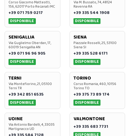
Corso Giacomo Matteotti,
Via M. Bussato, 74, 48124
156, 62017 Porto Recanati MC
Ravenna RA
+39 071 759 0217
+39 335 544 1908
DISPONIBILE
DISPONIBILE
SENIGALLIA
SIENA
Via Guglielmo Oberdan, 17,
Piazzale Rosselli, 25, 53100
60019 Senigallia AN
Siena SI
+39 071 96 96 905
+39 335 528 6171
DISPONIBILE
DISPONIBILE
TERNI
TORINO
Via Montefiorino, 21, 05100
Corso Romania, 460, 10156
Terni TR
Torino TO
+39 342 851 6535
+39 375 73 89 174
DISPONIBILE
DISPONIBILE
UDINE
VALMONTONE
Via Antonio Bardelli, 4, 33035
+39 335 683 7731
Martignacco UD
DISPONIBILE
+39 335 584 7128