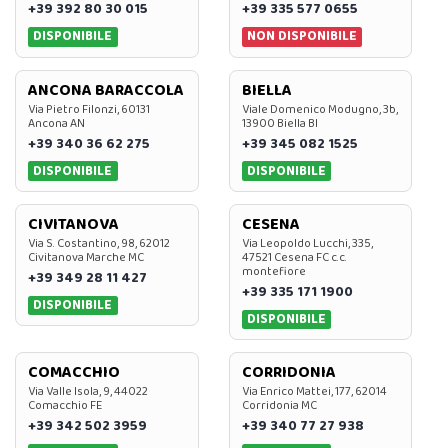
+39 392 80 30 015
+39 335 577 0655
DISPONIBILE
NON DISPONIBILE
ANCONA BARACCOLA
BIELLA
Via Pietro Filonzi, 60131
Viale Domenico Modugno, 3b,
Ancona AN
13900 Biella BI
+39 340 36 62 275
+39 345 082 1525
DISPONIBILE
DISPONIBILE
CIVITANOVA
CESENA
Via S. Costantino, 98, 62012
Via Leopoldo Lucchi, 335,
Civitanova Marche MC
47521 Cesena FC c.c.
montefiore
+39 349 28 11 427
+39 335 171 1900
DISPONIBILE
DISPONIBILE
COMACCHIO
CORRIDONIA
Via Valle Isola, 9, 44022
Via Enrico Mattei, 177, 62014
Comacchio FE
Corridonia MC
+39 342 502 3959
+39 340 77 27 938