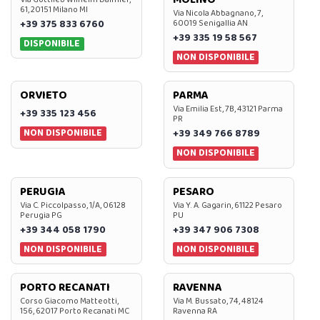
61, 20151 Milano MI
Via Nicola Abbagnano, 7,
+39 375 833 6760
60019 Senigallia AN
+39 335 19 58 567
DISPONIBILE
NON DISPONIBILE
ORVIETO
PARMA
Via Emilia Est, 7B, 43121 Parma
+39 335 123 456
PR
NON DISPONIBILE
+39 349 766 8789
NON DISPONIBILE
PERUGIA
PESARO
Via C. Piccolpasso, 1/A, 06128
Via Y. A. Gagarin, 61122 Pesaro
Perugia PG
PU
+39 344 058 1790
+39 347 906 7308
NON DISPONIBILE
NON DISPONIBILE
PORTO RECANATI
RAVENNA
Corso Giacomo Matteotti,
Via M. Bussato, 74, 48124
156, 62017 Porto Recanati MC
Ravenna RA