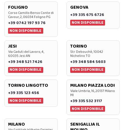
FOLIGNO
GENOVA
Corso Camillo Benso Conte di
+39 335 675 6726
Cavour, 2, 06034 Foligno PG
NON DISPONIBILE
+39 0742 197 93 76
NON DISPONIBILE
JESI
TORINO
Via Caduti del Lavoro, 4,
Str. Debouchè, 10042
60035 Jesi AN
Nichelino TO
+39 348 521 7426
+39 348 584 5603
NON DISPONIBILE
NON DISPONIBILE
TORINO LINGOTTO
MILANO PIAZZA LODI
Viale Umbria, 16, 20137 Milano
+39 335 123 456
MI
NON DISPONIBILE
+39 335 532 3117
NON DISPONIBILE
MILANO
SENIGALLIA IL
MOLINO
Via Gottlieb Wilhelm Daimler,