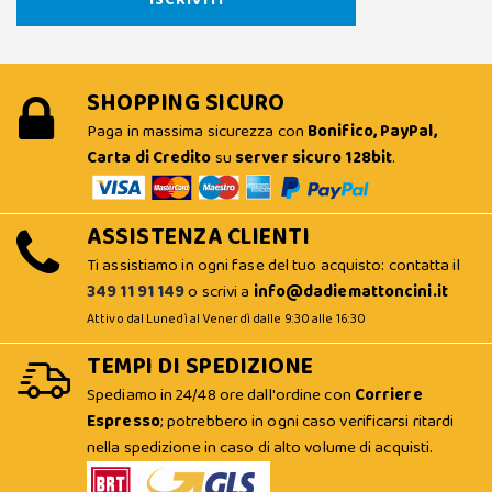
SHOPPING SICURO
Paga in massima sicurezza con
Bonifico, PayPal,
Carta di Credito
su
server sicuro 128bit
.
ASSISTENZA CLIENTI
Ti assistiamo in ogni fase del tuo acquisto: contatta il
349 11 91 149
o scrivi a
info@dadiemattoncini.it
Attivo dal Lunedì al Venerdì dalle 9:30 alle 16:30
TEMPI DI SPEDIZIONE
Spediamo in 24/48 ore dall'ordine con
Corriere
Espresso
; potrebbero in ogni caso verificarsi ritardi
nella spedizione in caso di alto volume di acquisti.