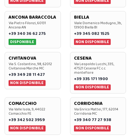
NON DISPONIBILE
NON DISPONIBILE
ANCONA BARACCOLA
BIELLA
Via Pietro Filonzi, 60131
Viale Domenico Modugno, 3b,
Ancona AN
13900 Biella BI
+39 340 36 62 275
+39 345 082 1525
DISPONIBILE
NON DISPONIBILE
CIVITANOVA
CESENA
Via S. Costantino, 98, 62012
Via Leopoldo Lucchi, 335,
Civitanova Marche MC
47521 Cesena FC c.c.
montefiore
+39 349 28 11 427
+39 335 171 1900
NON DISPONIBILE
NON DISPONIBILE
COMACCHIO
CORRIDONIA
Via Valle Isola, 9, 44022
Via Enrico Mattei, 177, 62014
Comacchio FE
Corridonia MC
+39 342 502 3959
+39 340 77 27 938
NON DISPONIBILE
NON DISPONIBILE