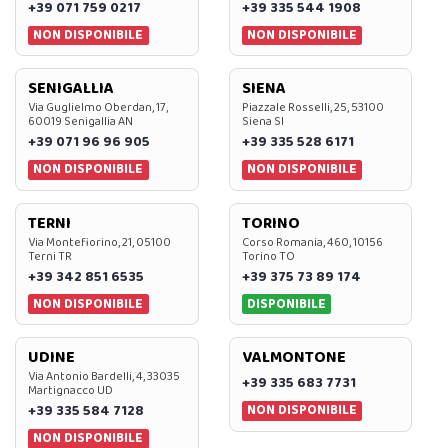
+39 071 759 0217
+39 335 544 1908
NON DISPONIBILE
NON DISPONIBILE
SENIGALLIA
SIENA
Via Guglielmo Oberdan, 17,
Piazzale Rosselli, 25, 53100
60019 Senigallia AN
Siena SI
+39 071 96 96 905
+39 335 528 6171
NON DISPONIBILE
NON DISPONIBILE
TERNI
TORINO
Via Montefiorino, 21, 05100
Corso Romania, 460, 10156
Terni TR
Torino TO
+39 342 851 6535
+39 375 73 89 174
NON DISPONIBILE
DISPONIBILE
UDINE
VALMONTONE
Via Antonio Bardelli, 4, 33035
+39 335 683 7731
Martignacco UD
NON DISPONIBILE
+39 335 584 7128
NON DISPONIBILE