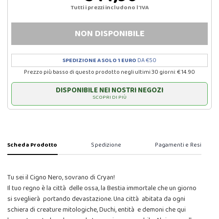
Tutti i prezzi includono l'IVA
NON DISPONIBILE
SPEDIZIONE A SOLO 1 EURO
DA €50
Prezzo più basso di questo prodotto negli ultimi 30 giorni: € 14.90
DISPONIBILE NEI NOSTRI NEGOZI
SCOPRI DI PIÙ
Scheda Prodotto
Spedizione
Pagamenti e Resi
Tu sei il Cigno Nero, sovrano di Cryan!
Il tuo regno è la città delle ossa, la Bestia immortale che un giorno
si sveglierà portando devastazione. Una città abitata da ogni
schiera di creature mitologiche, Duchi, entità e demoni che qui