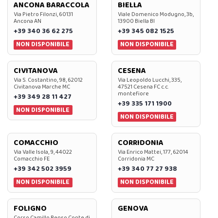
ANCONA BARACCOLA
BIELLA
Via Pietro Filonzi, 60131
Viale Domenico Modugno, 3b,
Ancona AN
13900 Biella BI
+39 340 36 62 275
+39 345 082 1525
NON DISPONIBILE
NON DISPONIBILE
CIVITANOVA
CESENA
Via S. Costantino, 98, 62012
Via Leopoldo Lucchi, 335,
Civitanova Marche MC
47521 Cesena FC c.c.
montefiore
+39 349 28 11 427
+39 335 171 1900
NON DISPONIBILE
NON DISPONIBILE
COMACCHIO
CORRIDONIA
Via Valle Isola, 9, 44022
Via Enrico Mattei, 177, 62014
Comacchio FE
Corridonia MC
+39 342 502 3959
+39 340 77 27 938
NON DISPONIBILE
NON DISPONIBILE
FOLIGNO
GENOVA
Corso Camillo Benso Conte di