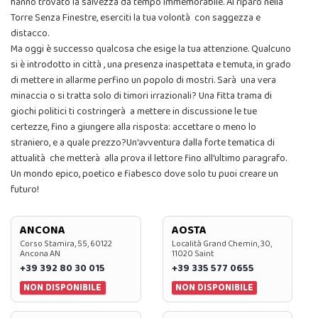
hanno trovato la salvezza da tempo immemorabile. Al riparo nella
Torre Senza Finestre, eserciti la tua volontà con saggezza e
distacco.
Ma oggi è successo qualcosa che esige la tua attenzione. Qualcuno
si è introdotto in città , una presenza inaspettata e temuta, in grado
di mettere in allarme perfino un popolo di mostri. Sarà una vera
minaccia o si tratta solo di timori irrazionali? Una fitta trama di
giochi politici ti costringerà a mettere in discussione le tue
certezze, fino a giungere alla risposta: accettare o meno lo
straniero, e a quale prezzo?Un'avventura dalla forte tematica di
attualità che metterà alla prova il lettore fino all'ultimo paragrafo.
Un mondo epico, poetico e fiabesco dove solo tu puoi creare un
futuro!
ANCONA
AOSTA
Corso Stamira, 55, 60122
Località Grand Chemin, 30,
Ancona AN
11020 Saint
+39 392 80 30 015
+39 335 577 0655
NON DISPONIBILE
NON DISPONIBILE