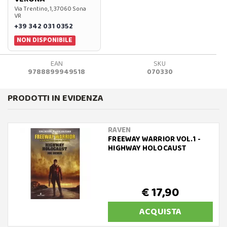
Via Trentino, 1, 37060 Sona
VR
+39 342 031 0352
NON DISPONIBILE
EAN
SKU
9788899949518
070330
PRODOTTI IN EVIDENZA
RAVEN
FREEWAY WARRIOR VOL.1 -
HIGHWAY HOLOCAUST
€ 17,90
ACQUISTA