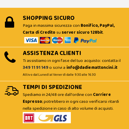
SHOPPING SICURO
Paga in massima sicurezza con
Bonifico, PayPal,
Carta di Credito
su
server sicuro 128bit
.
ASSISTENZA CLIENTI
Ti assistiamo in ogni fase del tuo acquisto: contatta il
349 11 91 149
o scrivi a
info@dadiemattoncini.it
Attivo dal Lunedì al Venerdì dalle 9:30 alle 16:30
TEMPI DI SPEDIZIONE
Spediamo in 24/48 ore dall'ordine con
Corriere
Espresso
; potrebbero in ogni caso verificarsi ritardi
nella spedizione in caso di alto volume di acquisti.