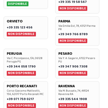
+39 335 19 58 567
DISPONIBILE
NON DISPONIBILE
ORVIETO
PARMA
Via Emilia Est, 7B, 43121 Parma
+39 335 123 456
PR
NON DISPONIBILE
+39 349 766 8789
NON DISPONIBILE
PERUGIA
PESARO
Via C. Piccolpasso, 1/A, 06128
Via Y. A. Gagarin, 61122 Pesaro
Perugia PG
PU
+39 344 058 1790
+39 347 906 7308
NON DISPONIBILE
NON DISPONIBILE
PORTO RECANATI
RAVENNA
Corso Giacomo Matteotti,
Via M. Bussato, 74, 48124
156, 62017 Porto Recanati MC
Ravenna RA
+39 071 759 0217
+39 335 544 1908
NON DISPONIBILE
NON DISPONIBILE