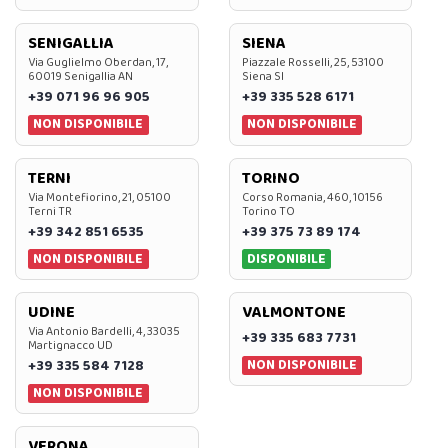
SENIGALLIA
SIENA
Via Guglielmo Oberdan, 17,
Piazzale Rosselli, 25, 53100
60019 Senigallia AN
Siena SI
+39 071 96 96 905
+39 335 528 6171
NON DISPONIBILE
NON DISPONIBILE
TERNI
TORINO
Via Montefiorino, 21, 05100
Corso Romania, 460, 10156
Terni TR
Torino TO
+39 342 851 6535
+39 375 73 89 174
NON DISPONIBILE
DISPONIBILE
UDINE
VALMONTONE
Via Antonio Bardelli, 4, 33035
+39 335 683 7731
Martignacco UD
NON DISPONIBILE
+39 335 584 7128
NON DISPONIBILE
VERONA