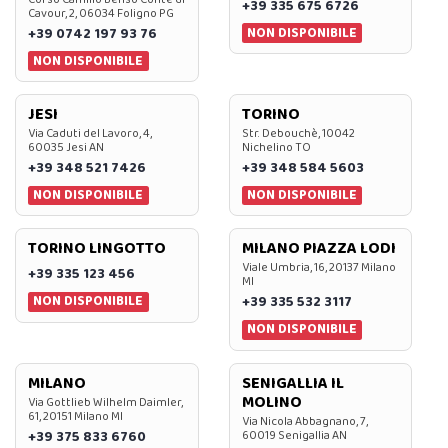
+39 335 675 6726
Cavour, 2, 06034 Foligno PG
NON DISPONIBILE
+39 0742 197 93 76
NON DISPONIBILE
JESI
TORINO
Via Caduti del Lavoro, 4,
Str. Debouchè, 10042
60035 Jesi AN
Nichelino TO
+39 348 521 7426
+39 348 584 5603
NON DISPONIBILE
NON DISPONIBILE
TORINO LINGOTTO
MILANO PIAZZA LODI
Viale Umbria, 16, 20137 Milano
+39 335 123 456
MI
NON DISPONIBILE
+39 335 532 3117
NON DISPONIBILE
MILANO
SENIGALLIA IL
MOLINO
Via Gottlieb Wilhelm Daimler,
61, 20151 Milano MI
Via Nicola Abbagnano, 7,
+39 375 833 6760
60019 Senigallia AN