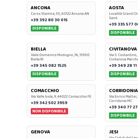
ANCONA
AOSTA
Corso Stamira, 55, 60122 Ancona AN
Località Grand Ch
Saint
+39 392 80 30 015
+39 335 577 
DISPONIBILE
DISPONIBILE
BIELLA
CIVITANOVA
Viale Domenico Modugno, 3b, 13900
Via S. Costantino,
Biella BI
Civitanova March
+39 345 082 1525
+39 349 28 11
DISPONIBILE
DISPONIBILE
COMACCHIO
CORRIDONIA
Via Valle Isola, 9, 44022 Comacchio FE
Via Enrico Mattei,
Corridonia MC
+39 342 502 3959
+39 340 77 27
NON DISPONIBILE
DISPONIBILE
GENOVA
JESI
Via Caduti del Lav