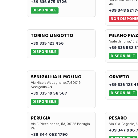
+39 335 675 6726
AN
DISPONIBILE
+39 348 521 
NON DISPONIB
TORINO LINGOTTO
MILANO PIAZ
Viale Umbria, 16, 
+39 335 123 456
+39 335 532 3
DISPONIBILE
DISPONIBILE
SENIGALLIA IL MOLINO
ORVIETO
Via Nicola Abbagnano, 7, 60019
+39 335 123 4
Senigallia AN
DISPONIBILE
+39 335 19 58 567
DISPONIBILE
PERUGIA
PESARO
Via C. Piccolpasso, 1/A, 06128 Perugia
Via Y. A. Gagarin,
PG
+39 347 906 
+39 344 058 1790