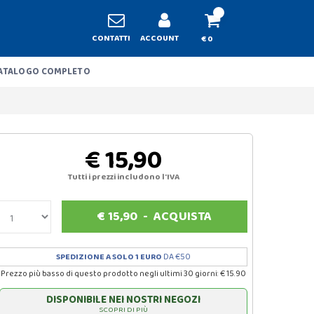
CONTATTI
ACCOUNT
€ 0
ATALOGO COMPLETO
€ 15,90
Tutti i prezzi includono l'IVA
€
15,90
-
ACQUISTA
SPEDIZIONE A SOLO 1 EURO
DA €50
Prezzo più basso di questo prodotto negli ultimi 30 giorni: € 15.90
DISPONIBILE NEI NOSTRI NEGOZI
SCOPRI DI PIÙ