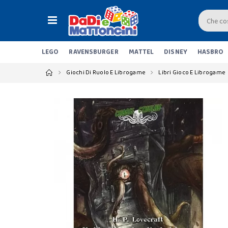
LEGO
RAVENSBURGER
MATTEL
DISNEY
HASBRO
Giochi Di Ruolo E Librogame
Libri Gioco E Librogame