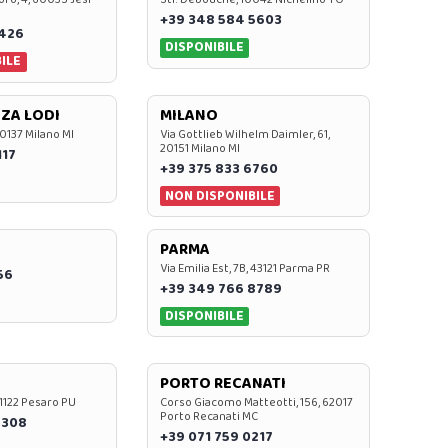
+39 348 584 5603
7426
DISPONIBILE
ILE
ZA LODI
MILANO
20137 Milano MI
Via Gottlieb Wilhelm Daimler, 61,
20151 Milano MI
117
+39 375 833 6760
NON DISPONIBILE
PARMA
Via Emilia Est, 7B, 43121 Parma PR
56
+39 349 766 8789
DISPONIBILE
PORTO RECANATI
 61122 Pesaro PU
Corso Giacomo Matteotti, 156, 62017
Porto Recanati MC
7308
+39 071 759 0217