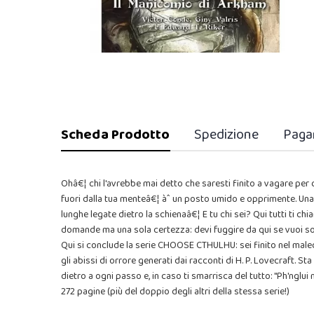
Scheda Prodotto
Spedizione
Paga
Ohâ€¦ chi l'avrebbe mai detto che saresti finito a vagare per 
fuori dalla tua menteâ€¦ àˆ un posto umido e opprimente. Una
lunghe legate dietro la schienaâ€¦ E tu chi sei? Qui tutti ti c
domande ma una sola certezza: devi fuggire da qui se vuoi s
Qui si conclude la serie CHOOSE CTHULHU: sei finito nel mal
gli abissi di orrore generati dai racconti di H. P. Lovecraft. Sta
dietro a ogni passo e, in caso ti smarrisca del tutto: "Ph'nglui
272 pagine (più del doppio degli altri della stessa serie!)