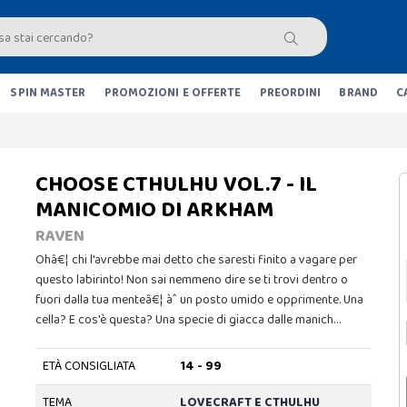
SPIN MASTER
PROMOZIONI E OFFERTE
PREORDINI
BRAND
C
CHOOSE CTHULHU VOL.7 - IL
MANICOMIO DI ARKHAM
RAVEN
Ohâ€¦ chi l'avrebbe mai detto che saresti finito a vagare per
questo labirinto! Non sai nemmeno dire se ti trovi dentro o
fuori dalla tua menteâ€¦ àˆ un posto umido e opprimente. Una
cella? E cos'è questa? Una specie di giacca dalle manich…
ETÀ CONSIGLIATA
14 - 99
TEMA
LOVECRAFT E CTHULHU