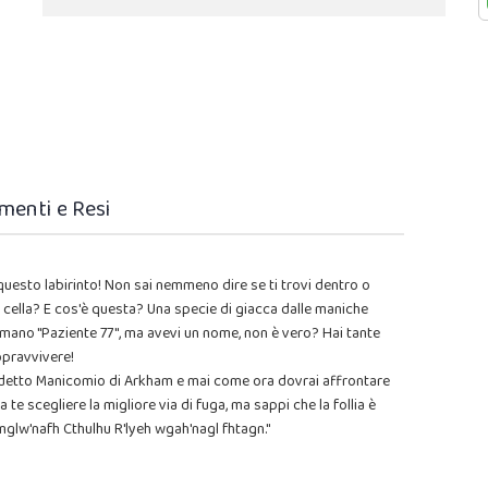
menti e Resi
questo labirinto! Non sai nemmeno dire se ti trovi dentro o
 cella? E cos'è questa? Una specie di giacca dalle maniche
hiamano "Paziente 77", ma avevi un nome, non è vero? Hai tante
opravvivere!
edetto Manicomio di Arkham e mai come ora dovrai affrontare
 a te scegliere la migliore via di fuga, ma sappi che la follia è
 mglw'nafh Cthulhu R'lyeh wgah'nagl fhtagn."