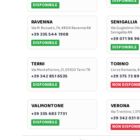
DISPONIBILE
DISPONIBILE
RAVENNA
SENIGALLIA
Via M. Bussato, 74, 48124 Ravenna RA
Via Guglielmo Obe
Senigallia AN
+39 335 544 1908
+39 071 96 96
DISPONIBILE
DISPONIBILE
TERNI
TORINO
Via Montefiorino, 21, 05100 Terni TR
Corso Romania, 4
+39 342 851 6535
+39 375 73 89
DISPONIBILE
NON DISPONIB
VALMONTONE
VERONA
Via Trentino, 1, 
+39 335 683 7731
+39 342 031 
DISPONIBILE
NON DISPONIB