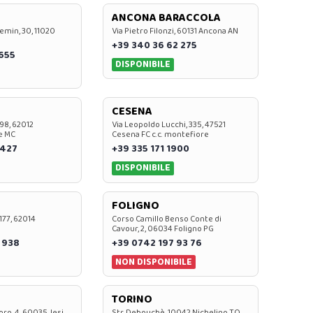
ANCONA BARACCOLA
emin, 30, 11020
Via Pietro Filonzi, 60131 Ancona AN
+39 340 36 62 275
0655
DISPONIBILE
CESENA
 98, 62012
Via Leopoldo Lucchi, 335, 47521
e MC
Cesena FC c.c. montefiore
 427
+39 335 171 1900
DISPONIBILE
FOLIGNO
 177, 62014
Corso Camillo Benso Conte di
Cavour, 2, 06034 Foligno PG
 938
+39 0742 197 93 76
NON DISPONIBILE
TORINO
oro, 4, 60035 Jesi
Str. Debouchè, 10042 Nichelino TO