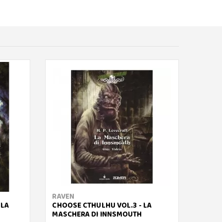
RAVEN
SERPE
 LA
CHOOSE CTHULHU VOL.3 - LA
L'ULT
MASCHERA DI INNSMOUTH
MALE