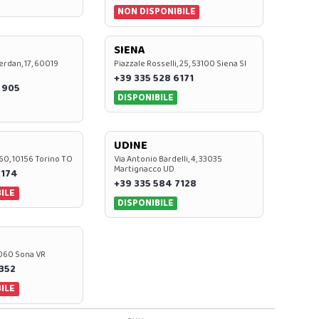
NON DISPONIBILE
SIENA
rdan, 17, 60019
Piazzale Rosselli, 25, 53100 Siena SI
+39 335 528 6171
 905
DISPONIBILE
UDINE
60, 10156 Torino TO
Via Antonio Bardelli, 4, 33035
Martignacco UD
 174
+39 335 584 7128
ILE
DISPONIBILE
37060 Sona VR
0352
ILE