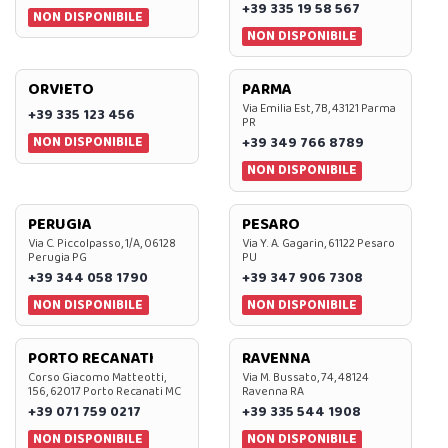
+39 335 19 58 567
NON DISPONIBILE
NON DISPONIBILE
ORVIETO
PARMA
Via Emilia Est, 7B, 43121 Parma
+39 335 123 456
PR
NON DISPONIBILE
+39 349 766 8789
NON DISPONIBILE
PERUGIA
PESARO
Via C. Piccolpasso, 1/A, 06128
Via Y. A. Gagarin, 61122 Pesaro
Perugia PG
PU
+39 344 058 1790
+39 347 906 7308
NON DISPONIBILE
NON DISPONIBILE
PORTO RECANATI
RAVENNA
Corso Giacomo Matteotti,
Via M. Bussato, 74, 48124
156, 62017 Porto Recanati MC
Ravenna RA
+39 071 759 0217
+39 335 544 1908
NON DISPONIBILE
NON DISPONIBILE