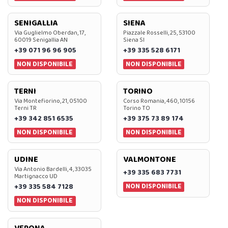
SENIGALLIA
SIENA
Via Guglielmo Oberdan, 17,
Piazzale Rosselli, 25, 53100
60019 Senigallia AN
Siena SI
+39 071 96 96 905
+39 335 528 6171
NON DISPONIBILE
NON DISPONIBILE
TERNI
TORINO
Via Montefiorino, 21, 05100
Corso Romania, 460, 10156
Terni TR
Torino TO
+39 342 851 6535
+39 375 73 89 174
NON DISPONIBILE
NON DISPONIBILE
UDINE
VALMONTONE
Via Antonio Bardelli, 4, 33035
+39 335 683 7731
Martignacco UD
NON DISPONIBILE
+39 335 584 7128
NON DISPONIBILE