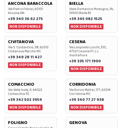
ANCONA BARACCOLA
BIELLA
Via Pietro Filonzi, 60131
Viale Domenico Modugno, 3b,
Ancona AN
13900 Biella BI
+39 340 36 62 275
+39 345 082 1525
NON DISPONIBILE
NON DISPONIBILE
CIVITANOVA
CESENA
Via S. Costantino, 98, 62012
Via Leopoldo Lucchi, 335,
Civitanova Marche MC
47521 Cesena FC c.c.
montefiore
+39 349 28 11 427
+39 335 171 1900
NON DISPONIBILE
NON DISPONIBILE
COMACCHIO
CORRIDONIA
Via Valle Isola, 9, 44022
Via Enrico Mattei, 177, 62014
Comacchio FE
Corridonia MC
+39 342 502 3959
+39 340 77 27 938
NON DISPONIBILE
NON DISPONIBILE
FOLIGNO
GENOVA