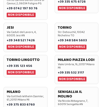
Corso Camillo Benso Conte di
+39 335 675 6726
Cavour, 2, 06034 Foligno PG
NON DISPONIBILE
+39 0742 197 93 76
NON DISPONIBILE
JESI
TORINO
Via Caduti del Lavoro, 4,
Str. Debouchè, 10042
60035 Jesi AN
Nichelino TO
+39 348 521 7426
+39 348 584 5603
NON DISPONIBILE
NON DISPONIBILE
TORINO LINGOTTO
MILANO PIAZZA LODI
Viale Umbria, 16, 20137 Milano
+39 335 123 456
MI
NON DISPONIBILE
+39 335 532 3117
NON DISPONIBILE
MILANO
SENIGALLIA IL
MOLINO
Via Gottlieb Wilhelm Daimler,
61, 20151 Milano MI
Via Nicola Abbagnano, 7,
+39 375 833 6760
60019 Senigallia AN