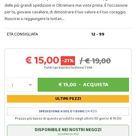
delle più grandi spedizioni in Oltremare mai viste prima. È l'occasione
per te, giovane cavaliere, di dimostrare il tuo valore e il tuo coraggio.
Riuscirai a raggiungere la lontan…
ETÀ CONSIGLIATA
12 - 99
€ 15,00
/ € 19,00
-21%
Tutti i prezzi includono l'IVA
€
15,00
-
ACQUISTA
ULTIMI PEZZI
SPEDIZIONE A SOLO 1 EURO
DA €50
Prezzo più basso di questo prodotto negli ultimi 30 giorni: € 19.00
DISPONIBILE NEI NOSTRI NEGOZI
SCOPRI DI PIÙ