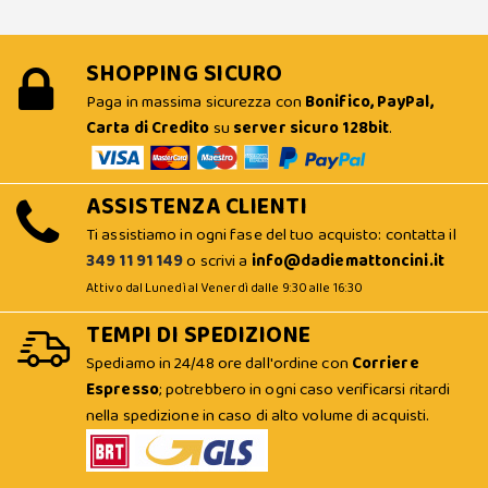
SHOPPING SICURO
Paga in massima sicurezza con
Bonifico, PayPal,
Carta di Credito
su
server sicuro 128bit
.
ASSISTENZA CLIENTI
Ti assistiamo in ogni fase del tuo acquisto: contatta il
349 11 91 149
o scrivi a
info@dadiemattoncini.it
Attivo dal Lunedì al Venerdì dalle 9:30 alle 16:30
TEMPI DI SPEDIZIONE
Spediamo in 24/48 ore dall'ordine con
Corriere
Espresso
; potrebbero in ogni caso verificarsi ritardi
nella spedizione in caso di alto volume di acquisti.