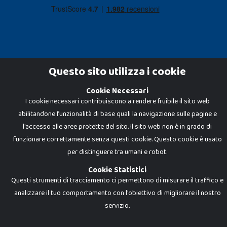
Questo sito utilizza i cookie
Cookie Necessari
Dadi e Mattoncini è un brand di Giocabene Srl. Ogni riproduzione o utilizzo non
I cookie necessari contribuiscono a rendere fruibile il sito web
espressamente autorizzato è severamente vietato. Tutti i loghi, marchi,
brand elencati nel presente shop sono di proprietà dei rispettivi titolari.
abilitandone funzionalità di base quali la navigazione sulle pagine e
I prezzi e le promozioni pubblicate potrebbero differire da quanto esposto in
negozio.
l'accesso alle aree protette del sito. Il sito web non è in grado di
Giocabene Srl - via della Posta 8, 20123 Milano (MI)
funzionare correttamente senza questi cookie. Questo cookie è usato
P.IVA 02608090425 - REA AN201199 - C.S. 10.000 i.v.
per distinguere tra umani e robot.
Cookie Statistici
Questi strumenti di tracciamento ci permettono di misurare il traffico e
analizzare il tuo comportamento con l'obiettivo di migliorare il nostro
servizio.