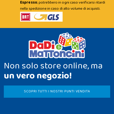
Espresso
; potrebbero in ogni caso verificarsi ritardi
nella spedizione in caso di alto volume di acquisti.
Non solo store online, ma
un vero negozio!
SCOPRI TUTTI I NOSTRI PUNTI VENDITA