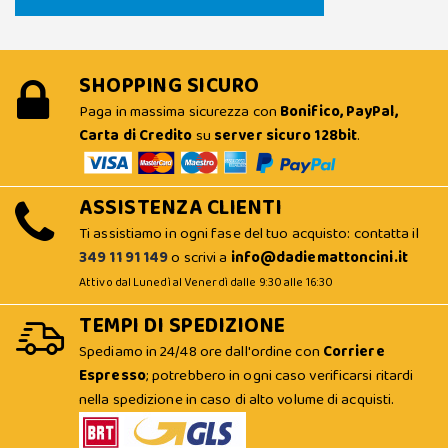
SHOPPING SICURO
Paga in massima sicurezza con
Bonifico, PayPal,
Carta di Credito
su
server sicuro 128bit
.
ASSISTENZA CLIENTI
Ti assistiamo in ogni fase del tuo acquisto: contatta il
349 11 91 149
o scrivi a
info@dadiemattoncini.it
Attivo dal Lunedì al Venerdì dalle 9:30 alle 16:30
TEMPI DI SPEDIZIONE
Spediamo in 24/48 ore dall'ordine con
Corriere
Espresso
; potrebbero in ogni caso verificarsi ritardi
nella spedizione in caso di alto volume di acquisti.