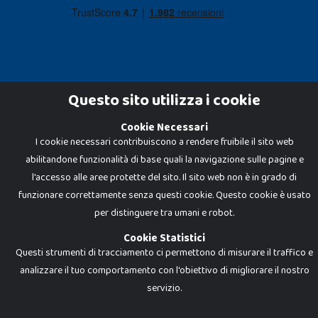
Questo sito utilizza i cookie
Cookie Necessari
Dadi e Mattoncini è un brand di Giocabene Srl. Ogni riproduzione o utilizzo non
I cookie necessari contribuiscono a rendere fruibile il sito web
espressamente autorizzato è severamente vietato. Tutti i loghi, marchi,
brand elencati nel presente shop sono di proprietà dei rispettivi titolari.
abilitandone funzionalità di base quali la navigazione sulle pagine e
I prezzi e le promozioni pubblicate potrebbero differire da quanto esposto in
negozio.
l'accesso alle aree protette del sito. Il sito web non è in grado di
Giocabene Srl - via della Posta 8, 20123 Milano (MI)
funzionare correttamente senza questi cookie. Questo cookie è usato
P.IVA 02608090425 - REA AN201199 - C.S. 10.000 i.v.
per distinguere tra umani e robot.
Cookie Statistici
Questi strumenti di tracciamento ci permettono di misurare il traffico e
analizzare il tuo comportamento con l'obiettivo di migliorare il nostro
servizio.