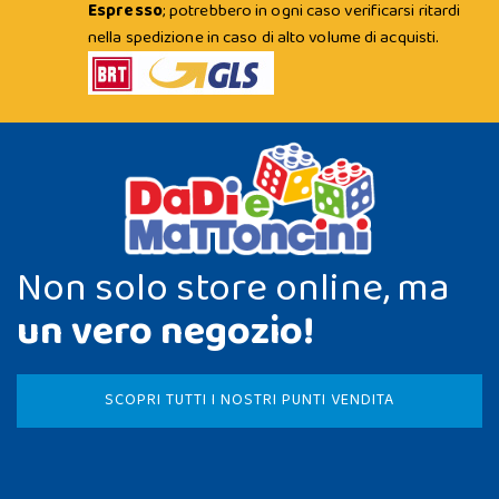
Espresso
; potrebbero in ogni caso verificarsi ritardi
nella spedizione in caso di alto volume di acquisti.
Non solo store online, ma
un vero negozio!
SCOPRI TUTTI I NOSTRI PUNTI VENDITA