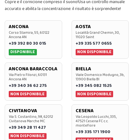
Copre e il cornicione compreso il suono!Usa un controllo manuale
accurato e abilita la concentrazione: il risultato è sorprendente!
ANCONA
AOSTA
Corso Stamira, 55, 60122
Località Grand Chemin, 30,
Ancona AN
11020 Saint
+39 392 80 30 015
+39 335 577 0655
DISPONIBILE
NON DISPONIBILE
ANCONA BARACCOLA
BIELLA
Via Pietro Filonzi, 60131
Viale Domenico Modugno, 3b,
Ancona AN
13900 Biella BI
+39 340 36 62 275
+39 345 082 1525
NON DISPONIBILE
NON DISPONIBILE
CIVITANOVA
CESENA
Via S. Costantino, 98, 62012
Via Leopoldo Lucchi, 335,
Civitanova Marche MC
47521 Cesena FC c.c.
montefiore
+39 349 28 11 427
+39 335 171 1900
NON DISPONIBILE