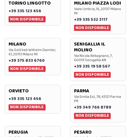
TORINO LINGOTTO
MILANO PIAZZA LODI
Viale Umbria, 16, 20137 Milano
+39 335 123 456
MI
NON DISPONIBILE
+39 335 532 3117
NON DISPONIBILE
MILANO
SENIGALLIA IL
MOLINO
Via Gottlieb Wilhelm Daimler,
61, 20151 Milano MI
Via Nicola Abbagnano, 7,
+39 375 833 6760
60019 Senigallia AN
+39 335 19 58 567
NON DISPONIBILE
NON DISPONIBILE
ORVIETO
PARMA
Via Emilia Est, 7B, 43121 Parma
+39 335 123 456
PR
NON DISPONIBILE
+39 349 766 8789
NON DISPONIBILE
PERUGIA
PESARO