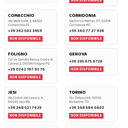
NON DISPONIBILE
COMACCHIO
CORRIDONIA
Via Valle Isola, 9, 44022
Via Enrico Mattei, 177, 62014
Comacchio FE
Corridonia MC
+39 342 502 3959
+39 340 77 27 938
NON DISPONIBILE
NON DISPONIBILE
FOLIGNO
GENOVA
Corso Camillo Benso Conte di
+39 335 675 6726
Cavour, 2, 06034 Foligno PG
NON DISPONIBILE
+39 0742 197 93 76
NON DISPONIBILE
JESI
TORINO
Via Caduti del Lavoro, 4,
Str. Debouchè, 10042
60035 Jesi AN
Nichelino TO
+39 348 521 7426
+39 348 584 5603
NON DISPONIBILE
NON DISPONIBILE