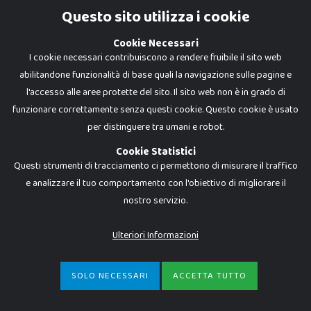
Cookie Policy
Questo sito utilizza i cookie
Privacy Policy
Cookie Necessari
I cookie necessari contribuiscono a rendere fruibile il sito web
abilitandone funzionalità di base quali la navigazione sulle pagine e
l'accesso alle aree protette del sito. Il sito web non è in grado di
funzionare correttamente senza questi cookie. Questo cookie è usato
per distinguere tra umani e robot.
Cookie Statistici
Questi strumenti di tracciamento ci permettono di misurare il traffico
e analizzare il tuo comportamento con l'obiettivo di migliorare il
nostro servizio.
Dadi e Mattoncini è un brand di Giocabene Srl. Ogni riproduzione o utilizzo non
espressamente autorizzato è severamente vietato. Tutti i loghi, marchi,
brand elencati nel presente shop sono di proprietà dei rispettivi titolari.
I prezzi e le promozioni pubblicate potrebbero differire da quanto esposto in
Ulteriori Informazioni
negozio.
Giocabene Srl - via della Posta 8, 20123 Milano (MI)
P.IVA 02608090425 - REA AN201199 - C.S. 10.000 i.v.
SOLO NECESSARI
ACCETTA TUTTO
€
14,99
-
ACQUISTA