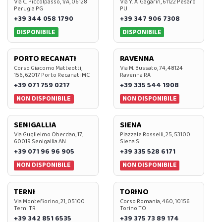
Via C. Piccolpasso, 1/A, 06128
Via Y. A. Gagarin, 61122 Pesaro
Perugia PG
PU
+39 344 058 1790
+39 347 906 7308
DISPONIBILE
DISPONIBILE
PORTO RECANATI
RAVENNA
Corso Giacomo Matteotti,
Via M. Bussato, 74, 48124
156, 62017 Porto Recanati MC
Ravenna RA
+39 071 759 0217
+39 335 544 1908
NON DISPONIBILE
NON DISPONIBILE
SENIGALLIA
SIENA
Via Guglielmo Oberdan, 17,
Piazzale Rosselli, 25, 53100
60019 Senigallia AN
Siena SI
+39 071 96 96 905
+39 335 528 6171
NON DISPONIBILE
NON DISPONIBILE
TERNI
TORINO
Via Montefiorino, 21, 05100
Corso Romania, 460, 10156
Terni TR
Torino TO
+39 342 851 6535
+39 375 73 89 174