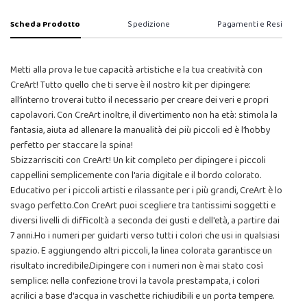
Scheda Prodotto
Spedizione
Pagamenti e Resi
Metti alla prova le tue capacità artistiche e la tua creatività con
CreArt! Tutto quello che ti serve è il nostro kit per dipingere:
all’interno troverai tutto il necessario per creare dei veri e propri
capolavori. Con CreArt inoltre, il divertimento non ha età: stimola la
fantasia, aiuta ad allenare la manualità dei più piccoli ed è l’hobby
perfetto per staccare la spina!
Sbizzarrisciti con CreArt! Un kit completo per dipingere i piccoli
cappellini semplicemente con l'aria digitale e il bordo colorato.
Educativo per i piccoli artisti e rilassante per i più grandi, CreArt è lo
svago perfetto.Con CreArt puoi scegliere tra tantissimi soggetti e
diversi livelli di difficoltà a seconda dei gusti e dell'età, a partire dai
7 anni.Ho i numeri per guidarti verso tutti i colori che usi in qualsiasi
spazio. E aggiungendo altri piccoli, la linea colorata garantisce un
risultato incredibile.Dipingere con i numeri non è mai stato così
semplice: nella confezione trovi la tavola prestampata, i colori
acrilici a base d'acqua in vaschette richiudibili e un porta tempere.