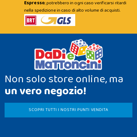
Espresso
; potrebbero in ogni caso verificarsi ritardi
nella spedizione in caso di alto volume di acquisti.
Non solo store online, ma
un vero negozio!
SCOPRI TUTTI I NOSTRI PUNTI VENDITA