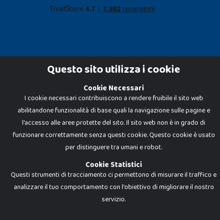
Questo sito utilizza i cookie
Cookie Necessari
Dadi e Mattoncini è un brand di Giocabene Srl. Ogni riproduzione o utilizzo non
I cookie necessari contribuiscono a rendere fruibile il sito web
espressamente autorizzato è severamente vietato. Tutti i loghi, marchi,
brand elencati nel presente shop sono di proprietà dei rispettivi titolari.
abilitandone funzionalità di base quali la navigazione sulle pagine e
I prezzi e le promozioni pubblicate potrebbero differire da quanto esposto in
negozio.
l'accesso alle aree protette del sito. Il sito web non è in grado di
Giocabene Srl - via della Posta 8, 20123 Milano (MI)
funzionare correttamente senza questi cookie. Questo cookie è usato
P.IVA 02608090425 - REA AN201199 - C.S. 10.000 i.v.
per distinguere tra umani e robot.
Cookie Statistici
Questi strumenti di tracciamento ci permettono di misurare il traffico e
analizzare il tuo comportamento con l'obiettivo di migliorare il nostro
servizio.