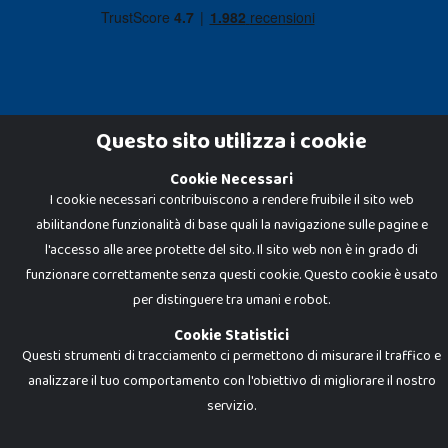
Questo sito utilizza i cookie
Cookie Necessari
Dadi e Mattoncini è un brand di Giocabene Srl. Ogni riproduzione o utilizzo non
I cookie necessari contribuiscono a rendere fruibile il sito web
espressamente autorizzato è severamente vietato. Tutti i loghi, marchi,
brand elencati nel presente shop sono di proprietà dei rispettivi titolari.
abilitandone funzionalità di base quali la navigazione sulle pagine e
I prezzi e le promozioni pubblicate potrebbero differire da quanto esposto in
negozio.
l'accesso alle aree protette del sito. Il sito web non è in grado di
Giocabene Srl - via della Posta 8, 20123 Milano (MI)
funzionare correttamente senza questi cookie. Questo cookie è usato
P.IVA 02608090425 - REA AN201199 - C.S. 10.000 i.v.
per distinguere tra umani e robot.
Cookie Statistici
Questi strumenti di tracciamento ci permettono di misurare il traffico e
analizzare il tuo comportamento con l'obiettivo di migliorare il nostro
servizio.