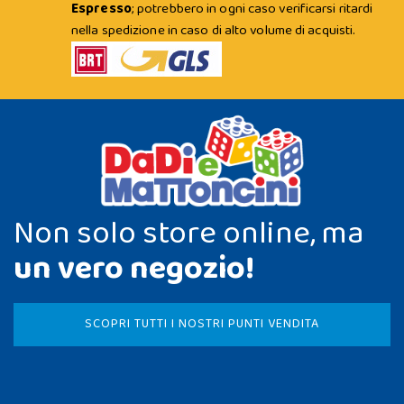
Espresso
; potrebbero in ogni caso verificarsi ritardi
nella spedizione in caso di alto volume di acquisti.
Non solo store online, ma
un vero negozio!
SCOPRI TUTTI I NOSTRI PUNTI VENDITA