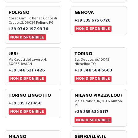
FOLIGNO
GENOVA
Corso Camillo Benso Conte di
+39 335 675 6726
Cavour, 2, 06034 Foligno PG
NON DISPONIBILE
+39 0742 197 93 76
NON DISPONIBILE
JESI
TORINO
Via Caduti del Lavoro, 4,
Str. Debouchè, 10042
60035 Jesi AN
Nichelino TO
+39 348 521 7426
+39 348 584 5603
NON DISPONIBILE
NON DISPONIBILE
TORINO LINGOTTO
MILANO PIAZZA LODI
Viale Umbria, 16, 20137 Milano
+39 335 123 456
MI
NON DISPONIBILE
+39 335 532 3117
NON DISPONIBILE
MILANO
SENIGALLIA IL