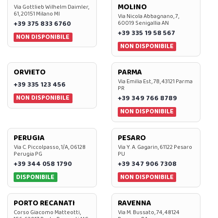
MOLINO
Via Gottlieb Wilhelm Daimler,
61, 20151 Milano MI
Via Nicola Abbagnano, 7,
+39 375 833 6760
60019 Senigallia AN
+39 335 19 58 567
NON DISPONIBILE
NON DISPONIBILE
ORVIETO
PARMA
Via Emilia Est, 7B, 43121 Parma
+39 335 123 456
PR
NON DISPONIBILE
+39 349 766 8789
NON DISPONIBILE
PERUGIA
PESARO
Via C. Piccolpasso, 1/A, 06128
Via Y. A. Gagarin, 61122 Pesaro
Perugia PG
PU
+39 344 058 1790
+39 347 906 7308
DISPONIBILE
NON DISPONIBILE
PORTO RECANATI
RAVENNA
Corso Giacomo Matteotti,
Via M. Bussato, 74, 48124