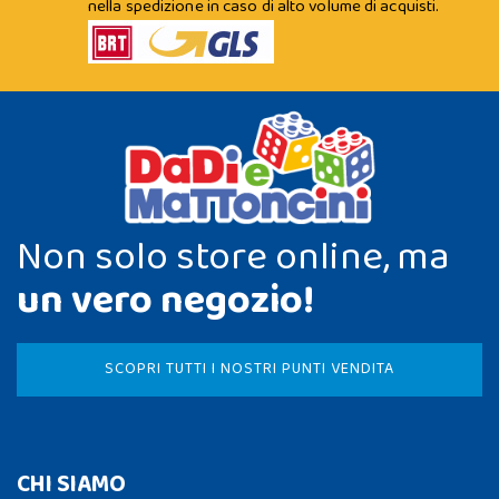
nella spedizione in caso di alto volume di acquisti.
Non solo store online, ma
un vero negozio!
SCOPRI TUTTI I NOSTRI PUNTI VENDITA
CHI SIAMO