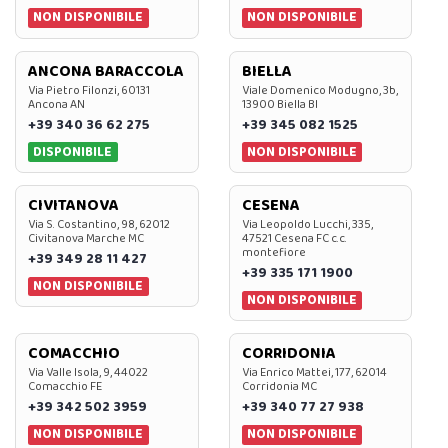
NON DISPONIBILE
NON DISPONIBILE
ANCONA BARACCOLA
BIELLA
Via Pietro Filonzi, 60131
Viale Domenico Modugno, 3b,
Ancona AN
13900 Biella BI
+39 340 36 62 275
+39 345 082 1525
DISPONIBILE
NON DISPONIBILE
CIVITANOVA
CESENA
Via S. Costantino, 98, 62012
Via Leopoldo Lucchi, 335,
Civitanova Marche MC
47521 Cesena FC c.c.
montefiore
+39 349 28 11 427
+39 335 171 1900
NON DISPONIBILE
NON DISPONIBILE
COMACCHIO
CORRIDONIA
Via Valle Isola, 9, 44022
Via Enrico Mattei, 177, 62014
Comacchio FE
Corridonia MC
+39 342 502 3959
+39 340 77 27 938
NON DISPONIBILE
NON DISPONIBILE