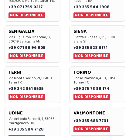
156, 62017 Porto Recanati MC
Ravenna RA
+39 071 759 0217
+39 335 544 1908
NON DISPONIBILE
NON DISPONIBILE
SENIGALLIA
SIENA
Via Guglielmo Oberdan, 17,
Piazzale Rosselli, 25, 53100
60019 Senigallia AN
Siena SI
+39 071 96 96 905
+39 335 528 6171
NON DISPONIBILE
NON DISPONIBILE
TERNI
TORINO
Via Montefiorino, 21, 05100
Corso Romania, 460, 10156
Terni TR
Torino TO
+39 342 851 6535
+39 375 73 89 174
NON DISPONIBILE
NON DISPONIBILE
UDINE
VALMONTONE
Via Antonio Bardelli, 4, 33035
+39 335 683 7731
Martignacco UD
NON DISPONIBILE
+39 335 584 7128