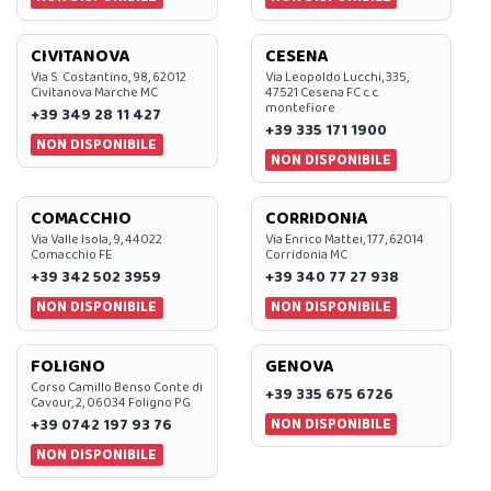
CIVITANOVA
CESENA
Via S. Costantino, 98, 62012
Via Leopoldo Lucchi, 335,
Civitanova Marche MC
47521 Cesena FC c.c.
montefiore
+39 349 28 11 427
+39 335 171 1900
NON DISPONIBILE
NON DISPONIBILE
COMACCHIO
CORRIDONIA
Via Valle Isola, 9, 44022
Via Enrico Mattei, 177, 62014
Comacchio FE
Corridonia MC
+39 342 502 3959
+39 340 77 27 938
NON DISPONIBILE
NON DISPONIBILE
FOLIGNO
GENOVA
Corso Camillo Benso Conte di
+39 335 675 6726
Cavour, 2, 06034 Foligno PG
NON DISPONIBILE
+39 0742 197 93 76
NON DISPONIBILE