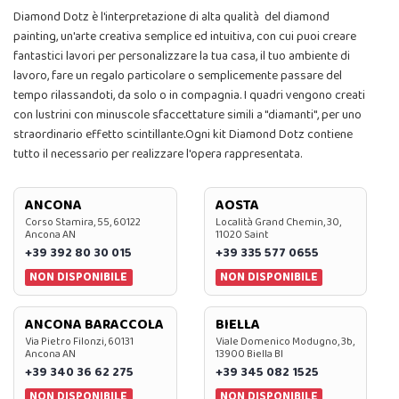
Diamond Dotz è l'interpretazione di alta qualità del diamond
painting, un'arte creativa semplice ed intuitiva, con cui puoi creare
fantastici lavori per personalizzare la tua casa, il tuo ambiente di
lavoro, fare un regalo particolare o semplicemente passare del
tempo rilassandoti, da solo o in compagnia. I quadri vengono creati
con lustrini con minuscole sfaccettature simili a "diamanti", per uno
straordinario effetto scintillante.Ogni kit Diamond Dotz contiene
tutto il necessario per realizzare l'opera rappresentata.
ANCONA
AOSTA
Corso Stamira, 55, 60122
Località Grand Chemin, 30,
Ancona AN
11020 Saint
+39 392 80 30 015
+39 335 577 0655
NON DISPONIBILE
NON DISPONIBILE
ANCONA BARACCOLA
BIELLA
Via Pietro Filonzi, 60131
Viale Domenico Modugno, 3b,
Ancona AN
13900 Biella BI
+39 340 36 62 275
+39 345 082 1525
NON DISPONIBILE
NON DISPONIBILE