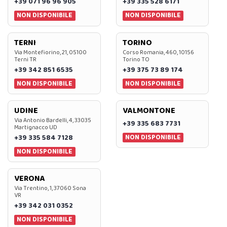
+39 071 96 96 905
+39 335 528 6171
NON DISPONIBILE
NON DISPONIBILE
TERNI
TORINO
Via Montefiorino, 21, 05100
Corso Romania, 460, 10156
Terni TR
Torino TO
+39 342 851 6535
+39 375 73 89 174
NON DISPONIBILE
NON DISPONIBILE
UDINE
VALMONTONE
Via Antonio Bardelli, 4, 33035
+39 335 683 7731
Martignacco UD
NON DISPONIBILE
+39 335 584 7128
NON DISPONIBILE
VERONA
Via Trentino, 1, 37060 Sona
VR
+39 342 031 0352
NON DISPONIBILE