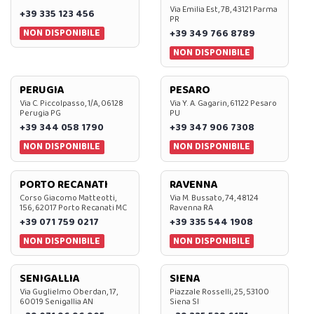
Via Emilia Est, 7B, 43121 Parma
+39 335 123 456
PR
NON DISPONIBILE
+39 349 766 8789
NON DISPONIBILE
PERUGIA
PESARO
Via C. Piccolpasso, 1/A, 06128
Via Y. A. Gagarin, 61122 Pesaro
Perugia PG
PU
+39 344 058 1790
+39 347 906 7308
NON DISPONIBILE
NON DISPONIBILE
PORTO RECANATI
RAVENNA
Corso Giacomo Matteotti,
Via M. Bussato, 74, 48124
156, 62017 Porto Recanati MC
Ravenna RA
+39 071 759 0217
+39 335 544 1908
NON DISPONIBILE
NON DISPONIBILE
SENIGALLIA
SIENA
Via Guglielmo Oberdan, 17,
Piazzale Rosselli, 25, 53100
60019 Senigallia AN
Siena SI