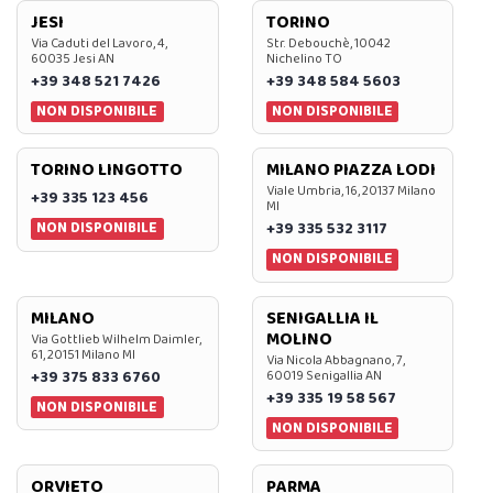
JESI
TORINO
Via Caduti del Lavoro, 4,
Str. Debouchè, 10042
60035 Jesi AN
Nichelino TO
+39 348 521 7426
+39 348 584 5603
NON DISPONIBILE
NON DISPONIBILE
TORINO LINGOTTO
MILANO PIAZZA LODI
Viale Umbria, 16, 20137 Milano
+39 335 123 456
MI
NON DISPONIBILE
+39 335 532 3117
NON DISPONIBILE
MILANO
SENIGALLIA IL
MOLINO
Via Gottlieb Wilhelm Daimler,
61, 20151 Milano MI
Via Nicola Abbagnano, 7,
+39 375 833 6760
60019 Senigallia AN
+39 335 19 58 567
NON DISPONIBILE
NON DISPONIBILE
ORVIETO
PARMA