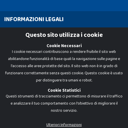
INFORMAZIONI LEGALI
Cookie Policy
Questo sito utilizza i cookie
Privacy Policy
Cookie Necessari
I cookie necessari contribuiscono a rendere fruibile il sito web
abilitandone funzionalità di base quali la navigazione sulle pagine e
l'accesso alle aree protette del sito. Il sito web non è in grado di
funzionare correttamente senza questi cookie. Questo cookie è usato
per distinguere tra umani e robot.
Cookie Statistici
Questi strumenti di tracciamento ci permettono di misurare il traffico
e analizzare il tuo comportamento con l'obiettivo di migliorare il
nostro servizio.
Dadi e Mattoncini è un brand di Giocabene Srl. Ogni riproduzione o utilizzo non
espressamente autorizzato è severamente vietato. Tutti i loghi, marchi,
brand elencati nel presente shop sono di proprietà dei rispettivi titolari.
I prezzi e le promozioni pubblicate potrebbero differire da quanto esposto in
Ulteriori Informazioni