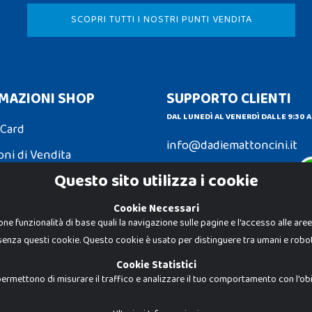
SCOPRI TUTTI I NOSTRI PUNTI VENDITA
MAZIONI SHOP
SUPPORTO CLIENTI
DAL LUNEDÌ AL VENERDÌ DALLE 9:30 A
 Card
info@dadiemattoncini.it
oni di Vendita
Contattaci su Whatsapp
Questo sito utilizza i cookie
ni e Resi
Cookie Necessari
one funzionalità di base quali la navigazione sulle pagine e l'accesso alle are
senza questi cookie. Questo cookie è usato per distinguere tra umani e robot
Dadi e Mattoncini è un brand di Giocab
autorizzato è severamente vietato. Tutt
proprietà dei rispettivi titolari.
Cookie Statistici
I prezzi e le promozioni pubblicate po
ermettono di misurare il traffico e analizzare il tuo comportamento con l'obiet
Giocabene Srl - via della Posta 8, 20123 
P.IVA 02608090425 - REA AN201199 - C.S.