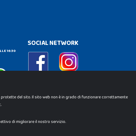
SOCIAL NETWORK
LLE 16:30
e protette del sito. Il sito web non è in grado di funzionare correttamente
.
ene Srl. Ogni riproduzione o utilizzo non espressamente
i i loghi, marchi, brand elencati nel presente shop sono di
trebbero differire da quanto esposto in negozio.
tivo di migliorare il nostro servizio.
Milano (MI)
 10.000 i.v.