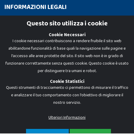
INFORMAZIONI LEGALI
Cookie Policy
Questo sito utilizza i cookie
Privacy Policy
Cookie Necessari
I cookie necessari contribuiscono a rendere fruibile il sito web
abilitandone funzionalità di base quali la navigazione sulle pagine e
l'accesso alle aree protette del sito. Il sito web non è in grado di
funzionare correttamente senza questi cookie. Questo cookie è usato
per distinguere tra umani e robot.
Cookie Statistici
Questi strumenti di tracciamento ci permettono di misurare il traffico
e analizzare il tuo comportamento con l'obiettivo di migliorare il
nostro servizio.
Dadi e Mattoncini è un brand di Giocabene Srl. Ogni riproduzione o utilizzo non
espressamente autorizzato è severamente vietato. Tutti i loghi, marchi,
brand elencati nel presente shop sono di proprietà dei rispettivi titolari.
I prezzi e le promozioni pubblicate potrebbero differire da quanto esposto in
Ulteriori Informazioni
negozio.
Giocabene Srl - via della Posta 8, 20123 Milano (MI)
P.IVA 02608090425 - REA AN201199 - C.S. 10.000 i.v.