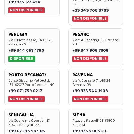
Via Emilia Est, 7B, 43121 Parma
+39 335 123 456
PR
NON DISPONIBILE
+39 349 766 8789
NON DISPONIBILE
PERUGIA
PESARO
Via C. Piccolpasso, 1/A, 06128
Via Y. A. Gagarin, 61122 Pesaro
Perugia PG
PU
+39 344 058 1790
+39 347 906 7308
DISPONIBILE
NON DISPONIBILE
PORTO RECANATI
RAVENNA
Corso Giacomo Matteotti,
Via M. Bussato, 74, 48124
156, 62017 Porto Recanati MC
Ravenna RA
+39 071 759 0217
+39 335 544 1908
NON DISPONIBILE
NON DISPONIBILE
SENIGALLIA
SIENA
Via Guglielmo Oberdan, 17,
Piazzale Rosselli, 25, 53100
60019 Senigallia AN
Siena SI
+39 071 96 96 905
+39 335 528 6171