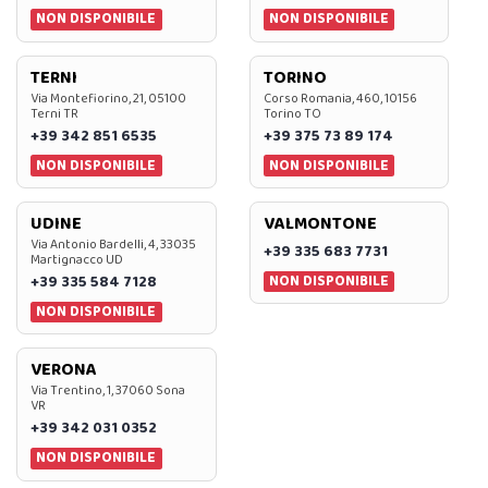
NON DISPONIBILE
NON DISPONIBILE
TERNI
TORINO
Via Montefiorino, 21, 05100
Corso Romania, 460, 10156
Terni TR
Torino TO
+39 342 851 6535
+39 375 73 89 174
NON DISPONIBILE
NON DISPONIBILE
UDINE
VALMONTONE
Via Antonio Bardelli, 4, 33035
+39 335 683 7731
Martignacco UD
NON DISPONIBILE
+39 335 584 7128
NON DISPONIBILE
VERONA
Via Trentino, 1, 37060 Sona
VR
+39 342 031 0352
NON DISPONIBILE