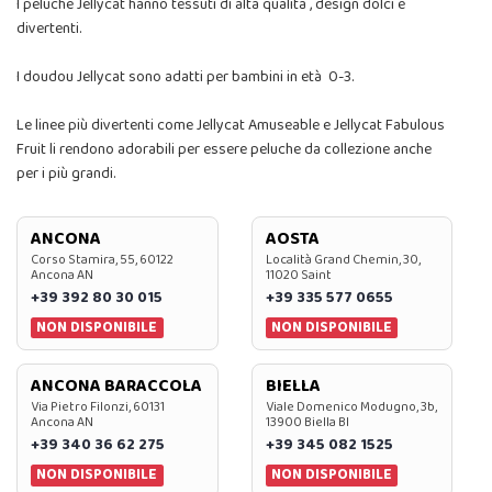
I peluche Jellycat hanno tessuti di alta qualità , design dolci e
divertenti.
I doudou Jellycat sono adatti per bambini in età 0-3.
Le linee più divertenti come Jellycat Amuseable e Jellycat Fabulous
Fruit li rendono adorabili per essere peluche da collezione anche
per i più grandi.
ANCONA
AOSTA
Corso Stamira, 55, 60122
Località Grand Chemin, 30,
Ancona AN
11020 Saint
+39 392 80 30 015
+39 335 577 0655
NON DISPONIBILE
NON DISPONIBILE
ANCONA BARACCOLA
BIELLA
Via Pietro Filonzi, 60131
Viale Domenico Modugno, 3b,
Ancona AN
13900 Biella BI
+39 340 36 62 275
+39 345 082 1525
NON DISPONIBILE
NON DISPONIBILE