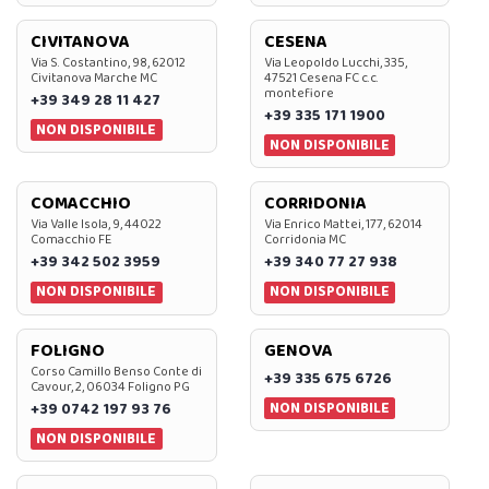
CIVITANOVA
CESENA
Via S. Costantino, 98, 62012
Via Leopoldo Lucchi, 335,
Civitanova Marche MC
47521 Cesena FC c.c.
montefiore
+39 349 28 11 427
+39 335 171 1900
NON DISPONIBILE
NON DISPONIBILE
COMACCHIO
CORRIDONIA
Via Valle Isola, 9, 44022
Via Enrico Mattei, 177, 62014
Comacchio FE
Corridonia MC
+39 342 502 3959
+39 340 77 27 938
NON DISPONIBILE
NON DISPONIBILE
FOLIGNO
GENOVA
Corso Camillo Benso Conte di
+39 335 675 6726
Cavour, 2, 06034 Foligno PG
NON DISPONIBILE
+39 0742 197 93 76
NON DISPONIBILE