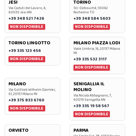
JESI
TORINO
Via Caduti del Lavoro, 4,
Str. Debouchè, 10042
60035 Jesi AN
Nichelino TO
+39 348 521 7426
+39 348 584 5603
NON DISPONIBILE
NON DISPONIBILE
TORINO LINGOTTO
MILANO PIAZZA LODI
Viale Umbria, 16, 20137 Milano
+39 335 123 456
MI
NON DISPONIBILE
+39 335 532 3117
NON DISPONIBILE
MILANO
SENIGALLIA IL
MOLINO
Via Gottlieb Wilhelm Daimler,
61, 20151 Milano MI
Via Nicola Abbagnano, 7,
+39 375 833 6760
60019 Senigallia AN
+39 335 19 58 567
NON DISPONIBILE
NON DISPONIBILE
ORVIETO
PARMA