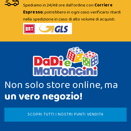
Spediamo in 24/48 ore dall'ordine con
Corriere
Espresso
; potrebbero in ogni caso verificarsi ritardi
nella spedizione in caso di alto volume di acquisti.
Non solo store online, ma
un vero negozio!
SCOPRI TUTTI I NOSTRI PUNTI VENDITA