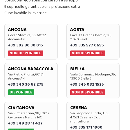
Sottogola regolabile con cursori a strappo
Il copricollo garantisce una protezione extra
Cura: lavabile in lavatrice
ANCONA
AOSTA
Corso Stamira, 55, 60122
Località Grand Chemin, 30,
Ancona AN
11020 Saint
+39 392 80 30 015
+39 335 577 0655
NON DISPONIBILE
NON DISPONIBILE
ANCONA BARACCOLA
BIELLA
Via Pietro Filonzi, 60131
Viale Domenico Modugno, 3b,
Ancona AN
13900 Biella BI
+39 340 36 62 275
+39 345 082 1525
DISPONIBILE
NON DISPONIBILE
CIVITANOVA
CESENA
Via S. Costantino, 98, 62012
Via Leopoldo Lucchi, 335,
Civitanova Marche MC
47521 Cesena FC c.c.
montefiore
+39 349 28 11 427
+39 335 171 1900