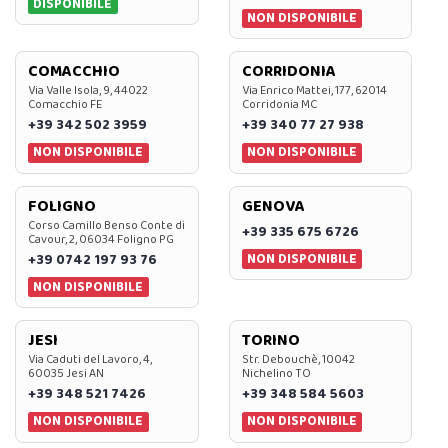
DISPONIBILE
NON DISPONIBILE
COMACCHIO
CORRIDONIA
Via Valle Isola, 9, 44022
Via Enrico Mattei, 177, 62014
Comacchio FE
Corridonia MC
+39 342 502 3959
+39 340 77 27 938
NON DISPONIBILE
NON DISPONIBILE
FOLIGNO
GENOVA
Corso Camillo Benso Conte di
+39 335 675 6726
Cavour, 2, 06034 Foligno PG
NON DISPONIBILE
+39 0742 197 93 76
NON DISPONIBILE
JESI
TORINO
Via Caduti del Lavoro, 4,
Str. Debouchè, 10042
60035 Jesi AN
Nichelino TO
+39 348 521 7426
+39 348 584 5603
NON DISPONIBILE
NON DISPONIBILE