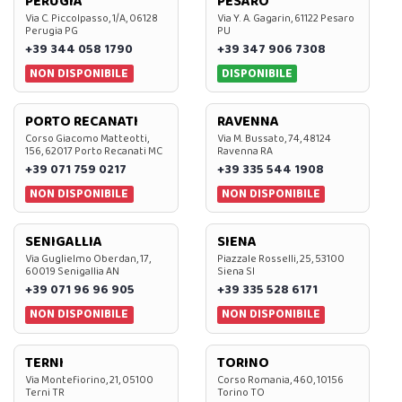
PERUGIA
PESARO
Via C. Piccolpasso, 1/A, 06128
Via Y. A. Gagarin, 61122 Pesaro
Perugia PG
PU
+39 344 058 1790
+39 347 906 7308
NON DISPONIBILE
DISPONIBILE
PORTO RECANATI
RAVENNA
Corso Giacomo Matteotti,
Via M. Bussato, 74, 48124
156, 62017 Porto Recanati MC
Ravenna RA
+39 071 759 0217
+39 335 544 1908
NON DISPONIBILE
NON DISPONIBILE
SENIGALLIA
SIENA
Via Guglielmo Oberdan, 17,
Piazzale Rosselli, 25, 53100
60019 Senigallia AN
Siena SI
+39 071 96 96 905
+39 335 528 6171
NON DISPONIBILE
NON DISPONIBILE
TERNI
TORINO
Via Montefiorino, 21, 05100
Corso Romania, 460, 10156
Terni TR
Torino TO