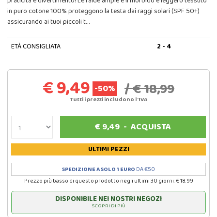
praticità e divertimento! Le falde ampie e il morbido e leggero tessuto
in puro cotone 100% proteggono la testa dai raggi solari (SPF 50+)
assicurando ai tuoi piccoli t…
ETÀ CONSIGLIATA
2 - 4
€ 9,49
/ € 18,99
-50%
Tutti i prezzi includono l'IVA
€
9,49
-
ACQUISTA
ULTIMI PEZZI
SPEDIZIONE A SOLO 1 EURO
DA €50
Prezzo più basso di questo prodotto negli ultimi 30 giorni: € 18.99
DISPONIBILE NEI NOSTRI NEGOZI
SCOPRI DI PIÙ