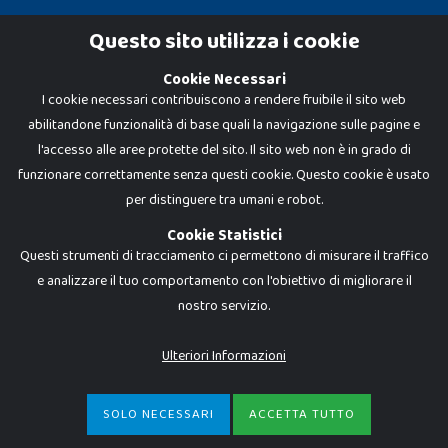
Cookie Policy
Questo sito utilizza i cookie
Privacy Policy
Cookie Necessari
I cookie necessari contribuiscono a rendere fruibile il sito web
abilitandone funzionalità di base quali la navigazione sulle pagine e
l'accesso alle aree protette del sito. Il sito web non è in grado di
funzionare correttamente senza questi cookie. Questo cookie è usato
per distinguere tra umani e robot.
Cookie Statistici
Questi strumenti di tracciamento ci permettono di misurare il traffico
e analizzare il tuo comportamento con l'obiettivo di migliorare il
nostro servizio.
Dadi e Mattoncini è un brand di Giocabene Srl. Ogni riproduzione o utilizzo non
espressamente autorizzato è severamente vietato. Tutti i loghi, marchi,
brand elencati nel presente shop sono di proprietà dei rispettivi titolari.
I prezzi e le promozioni pubblicate potrebbero differire da quanto esposto in
Ulteriori Informazioni
negozio.
Giocabene Srl - via della Posta 8, 20123 Milano (MI)
P.IVA 02608090425 - REA AN201199 - C.S. 10.000 i.v.
SOLO NECESSARI
ACCETTA TUTTO
€
9,49
-
ACQUISTA