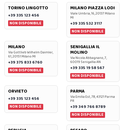
TORINO LINGOTTO
MILANO PIAZZA LODI
Viale Umbria, 16, 20137 Milano
+39 335 123 456
MI
NON DISPONIBILE
+39 335 532 3117
NON DISPONIBILE
MILANO
SENIGALLIA IL
MOLINO
Via Gottlieb Wilhelm Daimler,
61, 20151 Milano MI
Via Nicola Abbagnano, 7,
+39 375 833 6760
60019 Senigallia AN
+39 335 19 58 567
NON DISPONIBILE
NON DISPONIBILE
ORVIETO
PARMA
Via Emilia Est, 7B, 43121 Parma
+39 335 123 456
PR
NON DISPONIBILE
+39 349 766 8789
NON DISPONIBILE