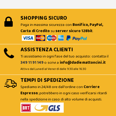
SHOPPING SICURO
Paga in massima sicurezza con
Bonifico, PayPal,
Carta di Credito
su
server sicuro 128bit
.
ASSISTENZA CLIENTI
Ti assistiamo in ogni fase del tuo acquisto: contatta il
349 11 91 149
o scrivi a
info@dadiemattoncini.it
Attivo dal Lunedì al Venerdì dalle 9:30 alle 16:30
TEMPI DI SPEDIZIONE
Spediamo in 24/48 ore dall'ordine con
Corriere
Espresso
; potrebbero in ogni caso verificarsi ritardi
nella spedizione in caso di alto volume di acquisti.