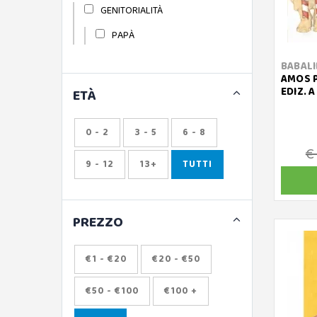
GENITORIALITÀ
PAPÀ
BABALI
AMOS P
EDIZ. 
ETÀ
0 - 2
3 - 5
6 - 8
€
9 - 12
13+
TUTTI
PREZZO
€1 - €20
€20 - €50
€50 - €100
€100 +