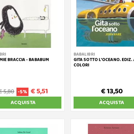
BRI
BABALIBRI
 MIE BRACCIA - BABABUM
GITA SOTTO L'OCEANO. EDIZ. 
COLORI
€ 5,51
€ 13,50
€ 5,80
-5%
ACQUISTA
ACQUISTA