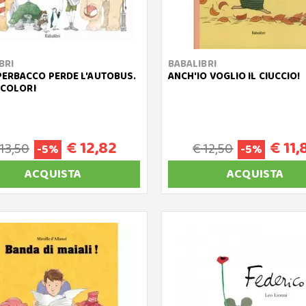
BRI
BABALIBRI
ERBACCO PERDE L'AUTOBUS.
ANCH'IO VOGLIO IL CIUCCIO!
A COLORI
€ 12,82
€ 11,
 13,50
€ 12,50
-5%
-5%
ACQUISTA
ACQUISTA