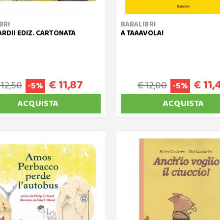
BRI
BABALIBRI
TARDI! EDIZ. CARTONATA
A TAAAVOLA!
€ 11,87
€ 11,
 12,50
€ 12,00
-5%
-5%
ACQUISTA
ACQUISTA