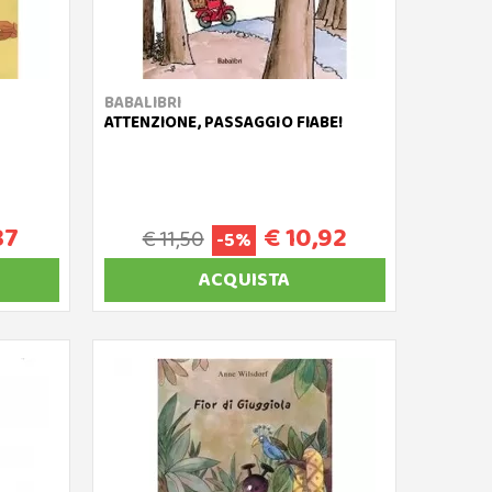
BABALIBRI
ATTENZIONE, PASSAGGIO FIABE!
87
€ 10,92
€ 11,50
-5%
ACQUISTA