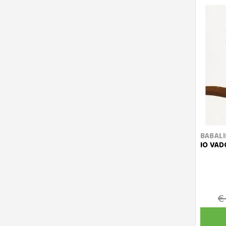
BABALI
IO VAD
€