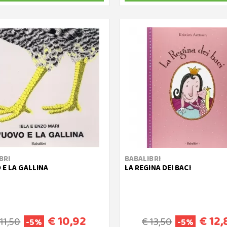
BRI
BABALIBRI
 E LA GALLINA
LA REGINA DEI BACI
€ 10,92
€ 12,
 11,50
€ 13,50
-5%
-5%