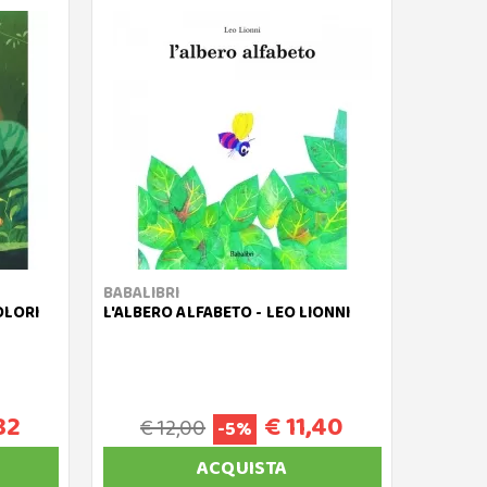
BABALIBRI
COLORI
L'ALBERO ALFABETO - LEO LIONNI
82
€ 11,40
€ 12,00
-5%
ACQUISTA