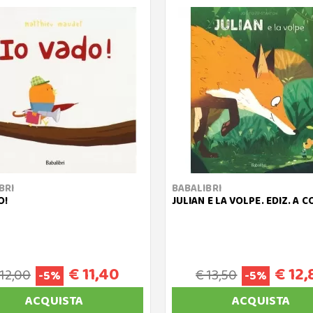
BRI
BABALIBRI
O!
JULIAN E LA VOLPE. EDIZ. A 
€ 11,40
€ 12,
 12,00
€ 13,50
-5%
-5%
ACQUISTA
ACQUISTA