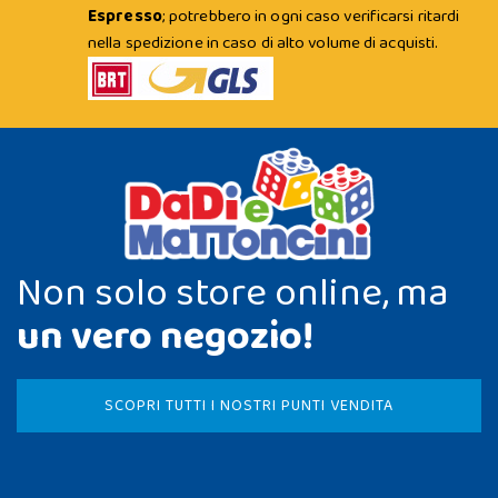
Espresso
; potrebbero in ogni caso verificarsi ritardi
nella spedizione in caso di alto volume di acquisti.
Non solo store online, ma
un vero negozio!
SCOPRI TUTTI I NOSTRI PUNTI VENDITA