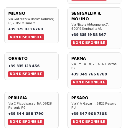
MILANO
SENIGALLIA IL
MOLINO
Via Gottlieb Wilhelm Daimler,
61, 20151 Milano MI
Via Nicola Abbagnano, 7,
+39 375 833 6760
60019 Senigallia AN
+39 335 19 58 567
NON DISPONIBILE
NON DISPONIBILE
ORVIETO
PARMA
Via Emilia Est, 7B, 43121 Parma
+39 335 123 456
PR
NON DISPONIBILE
+39 349 766 8789
NON DISPONIBILE
PERUGIA
PESARO
Via C. Piccolpasso, 1/A, 06128
Via Y. A. Gagarin, 61122 Pesaro
Perugia PG
PU
+39 344 058 1790
+39 347 906 7308
NON DISPONIBILE
NON DISPONIBILE