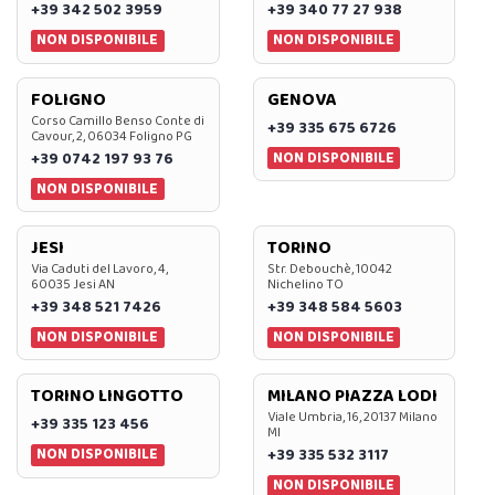
+39 342 502 3959
+39 340 77 27 938
NON DISPONIBILE
NON DISPONIBILE
FOLIGNO
GENOVA
Corso Camillo Benso Conte di
+39 335 675 6726
Cavour, 2, 06034 Foligno PG
NON DISPONIBILE
+39 0742 197 93 76
NON DISPONIBILE
JESI
TORINO
Via Caduti del Lavoro, 4,
Str. Debouchè, 10042
60035 Jesi AN
Nichelino TO
+39 348 521 7426
+39 348 584 5603
NON DISPONIBILE
NON DISPONIBILE
TORINO LINGOTTO
MILANO PIAZZA LODI
Viale Umbria, 16, 20137 Milano
+39 335 123 456
MI
NON DISPONIBILE
+39 335 532 3117
NON DISPONIBILE