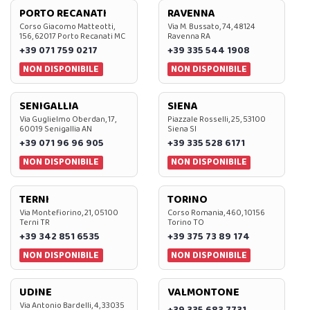
PORTO RECANATI
RAVENNA
Corso Giacomo Matteotti,
Via M. Bussato, 74, 48124
156, 62017 Porto Recanati MC
Ravenna RA
+39 071 759 0217
+39 335 544 1908
NON DISPONIBILE
NON DISPONIBILE
SENIGALLIA
SIENA
Via Guglielmo Oberdan, 17,
Piazzale Rosselli, 25, 53100
60019 Senigallia AN
Siena SI
+39 071 96 96 905
+39 335 528 6171
NON DISPONIBILE
NON DISPONIBILE
TERNI
TORINO
Via Montefiorino, 21, 05100
Corso Romania, 460, 10156
Terni TR
Torino TO
+39 342 851 6535
+39 375 73 89 174
NON DISPONIBILE
NON DISPONIBILE
UDINE
VALMONTONE
Via Antonio Bardelli, 4, 33035
+39 335 683 7731