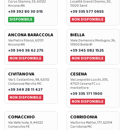
Corso Stamira, 55, 60122
Località Grand Chemin, 30,
Ancona AN
11020 Saint
+39 392 80 30 015
+39 335 577 0655
DISPONIBILE
NON DISPONIBILE
ANCONA BARACCOLA
BIELLA
Via Pietro Filonzi, 60131
Viale Domenico Modugno, 3b,
Ancona AN
13900 Biella BI
+39 340 36 62 275
+39 345 082 1525
NON DISPONIBILE
NON DISPONIBILE
CIVITANOVA
CESENA
Via S. Costantino, 98, 62012
Via Leopoldo Lucchi, 335,
Civitanova Marche MC
47521 Cesena FC c.c.
montefiore
+39 349 28 11 427
+39 335 171 1900
NON DISPONIBILE
NON DISPONIBILE
COMACCHIO
CORRIDONIA
Via Valle Isola, 9, 44022
Via Enrico Mattei, 177, 62014
Comacchio FE
Corridonia MC