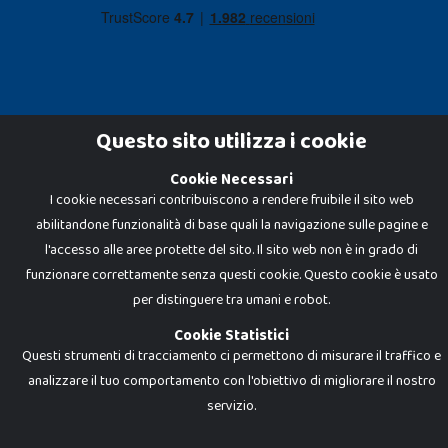
Questo sito utilizza i cookie
Cookie Necessari
Dadi e Mattoncini è un brand di Giocabene Srl. Ogni riproduzione o utilizzo non
I cookie necessari contribuiscono a rendere fruibile il sito web
espressamente autorizzato è severamente vietato. Tutti i loghi, marchi,
brand elencati nel presente shop sono di proprietà dei rispettivi titolari.
abilitandone funzionalità di base quali la navigazione sulle pagine e
I prezzi e le promozioni pubblicate potrebbero differire da quanto esposto in
negozio.
l'accesso alle aree protette del sito. Il sito web non è in grado di
Giocabene Srl - via della Posta 8, 20123 Milano (MI)
funzionare correttamente senza questi cookie. Questo cookie è usato
P.IVA 02608090425 - REA AN201199 - C.S. 10.000 i.v.
per distinguere tra umani e robot.
Cookie Statistici
Questi strumenti di tracciamento ci permettono di misurare il traffico e
analizzare il tuo comportamento con l'obiettivo di migliorare il nostro
servizio.