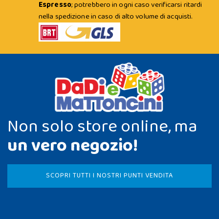
Espresso
; potrebbero in ogni caso verificarsi ritardi
nella spedizione in caso di alto volume di acquisti.
Non solo store online, ma
un vero negozio!
SCOPRI TUTTI I NOSTRI PUNTI VENDITA