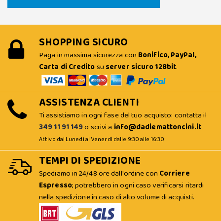
SHOPPING SICURO
Paga in massima sicurezza con
Bonifico, PayPal,
Carta di Credito
su
server sicuro 128bit
.
ASSISTENZA CLIENTI
Ti assistiamo in ogni fase del tuo acquisto: contatta il
349 11 91 149
o scrivi a
info@dadiemattoncini.it
Attivo dal Lunedì al Venerdì dalle 9:30 alle 16:30
TEMPI DI SPEDIZIONE
Spediamo in 24/48 ore dall'ordine con
Corriere
Espresso
; potrebbero in ogni caso verificarsi ritardi
nella spedizione in caso di alto volume di acquisti.