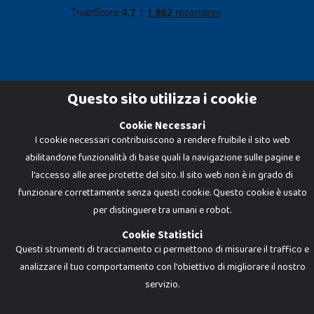
Questo sito utilizza i cookie
Cookie Necessari
Dadi e Mattoncini è un brand di Giocabene Srl. Ogni riproduzione o utilizzo non
I cookie necessari contribuiscono a rendere fruibile il sito web
espressamente autorizzato è severamente vietato. Tutti i loghi, marchi,
brand elencati nel presente shop sono di proprietà dei rispettivi titolari.
abilitandone funzionalità di base quali la navigazione sulle pagine e
I prezzi e le promozioni pubblicate potrebbero differire da quanto esposto in
negozio.
l'accesso alle aree protette del sito. Il sito web non è in grado di
Giocabene Srl - via della Posta 8, 20123 Milano (MI)
funzionare correttamente senza questi cookie. Questo cookie è usato
P.IVA 02608090425 - REA AN201199 - C.S. 10.000 i.v.
per distinguere tra umani e robot.
Cookie Statistici
Questi strumenti di tracciamento ci permettono di misurare il traffico e
analizzare il tuo comportamento con l'obiettivo di migliorare il nostro
servizio.