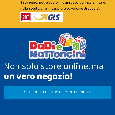
Espresso
; potrebbero in ogni caso verificarsi ritardi
nella spedizione in caso di alto volume di acquisti.
Non solo store online, ma
un vero negozio!
SCOPRI TUTTI I NOSTRI PUNTI VENDITA