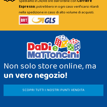
Spediamo in 24/48 ore dall'ordine con
Corriere
Espresso
; potrebbero in ogni caso verificarsi ritardi
nella spedizione in caso di alto volume di acquisti.
Non solo store online, ma
un vero negozio!
SCOPRI TUTTI I NOSTRI PUNTI VENDITA