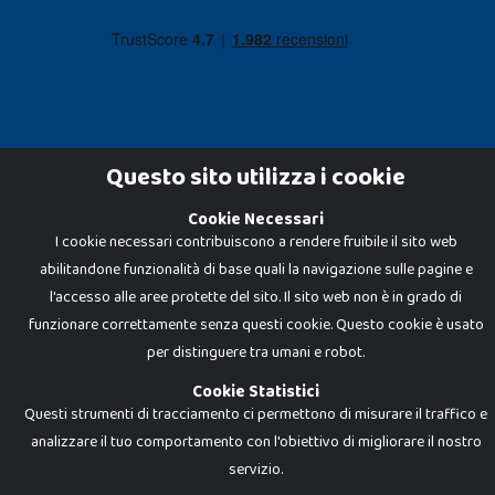
Questo sito utilizza i cookie
Cookie Necessari
Dadi e Mattoncini è un brand di Giocabene Srl. Ogni riproduzione o utilizzo non
espressamente autorizzato è severamente vietato. Tutti i loghi, marchi,
I cookie necessari contribuiscono a rendere fruibile il sito web
brand elencati nel presente shop sono di proprietà dei rispettivi titolari.
abilitandone funzionalità di base quali la navigazione sulle pagine e
I prezzi e le promozioni pubblicate potrebbero differire da quanto esposto in
negozio.
l'accesso alle aree protette del sito. Il sito web non è in grado di
Giocabene Srl - via della Posta 8, 20123 Milano (MI)
funzionare correttamente senza questi cookie. Questo cookie è usato
P.IVA 02608090425 - REA AN201199 - C.S. 10.000 i.v.
per distinguere tra umani e robot.
Cookie Statistici
Questi strumenti di tracciamento ci permettono di misurare il traffico e
analizzare il tuo comportamento con l'obiettivo di migliorare il nostro
servizio.