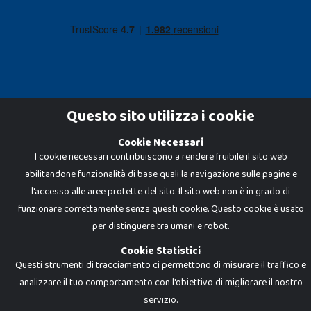
Questo sito utilizza i cookie
Cookie Necessari
Dadi e Mattoncini è un brand di Giocabene Srl. Ogni riproduzione o utilizzo non
espressamente autorizzato è severamente vietato. Tutti i loghi, marchi,
I cookie necessari contribuiscono a rendere fruibile il sito web
brand elencati nel presente shop sono di proprietà dei rispettivi titolari.
abilitandone funzionalità di base quali la navigazione sulle pagine e
I prezzi e le promozioni pubblicate potrebbero differire da quanto esposto in
negozio.
l'accesso alle aree protette del sito. Il sito web non è in grado di
Giocabene Srl - via della Posta 8, 20123 Milano (MI)
funzionare correttamente senza questi cookie. Questo cookie è usato
P.IVA 02608090425 - REA AN201199 - C.S. 10.000 i.v.
per distinguere tra umani e robot.
Cookie Statistici
Questi strumenti di tracciamento ci permettono di misurare il traffico e
analizzare il tuo comportamento con l'obiettivo di migliorare il nostro
servizio.