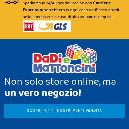
Spediamo in 24/48 ore dall'ordine con
Corriere
Espresso
; potrebbero in ogni caso verificarsi ritardi
nella spedizione in caso di alto volume di acquisti.
Non solo store online, ma
un vero negozio!
SCOPRI TUTTI I NOSTRI PUNTI VENDITA