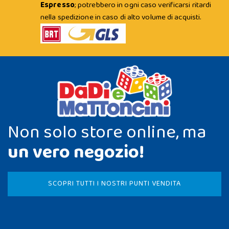
Espresso
; potrebbero in ogni caso verificarsi ritardi
nella spedizione in caso di alto volume di acquisti.
Non solo store online, ma
un vero negozio!
SCOPRI TUTTI I NOSTRI PUNTI VENDITA