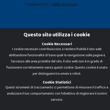
Questo sito utilizza i cookie
Cookie Necessari
Dadi e Mattoncini è un brand di Giocabene Srl. Ogni riproduzione o utilizzo non
I cookie necessari contribuiscono a rendere fruibile il sito web
espressamente autorizzato è severamente vietato. Tutti i loghi, marchi,
brand elencati nel presente shop sono di proprietà dei rispettivi titolari.
abilitandone funzionalità di base quali la navigazione sulle pagine e
I prezzi e le promozioni pubblicate potrebbero differire da quanto esposto in
negozio.
l'accesso alle aree protette del sito. Il sito web non è in grado di
Giocabene Srl - via della Posta 8, 20123 Milano (MI)
funzionare correttamente senza questi cookie. Questo cookie è usato
P.IVA 02608090425 - REA AN201199 - C.S. 10.000 i.v.
per distinguere tra umani e robot.
Cookie Statistici
Questi strumenti di tracciamento ci permettono di misurare il traffico e
analizzare il tuo comportamento con l'obiettivo di migliorare il nostro
servizio.