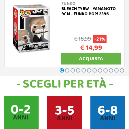
FUNKO
BLEACH TYBW - YAMAMOTO
9CM - FUNKO POP! 2396
€ 18,99
-21%
€ 14,99
ACQUISTA
- SCEGLI PER ETÀ -