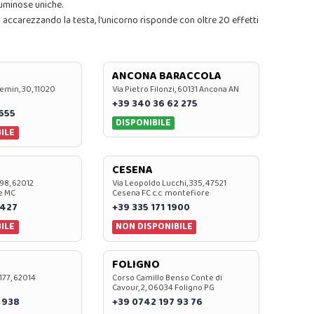
luminose uniche.
 accarezzando la testa, l’unicorno risponde con oltre 20 effetti
ANCONA BARACCOLA
emin, 30, 11020
Via Pietro Filonzi, 60131 Ancona AN
+39 340 36 62 275
0655
DISPONIBILE
ILE
CESENA
 98, 62012
Via Leopoldo Lucchi, 335, 47521
e MC
Cesena FC c.c. montefiore
 427
+39 335 171 1900
ILE
NON DISPONIBILE
FOLIGNO
 177, 62014
Corso Camillo Benso Conte di
Cavour, 2, 06034 Foligno PG
 938
+39 0742 197 93 76