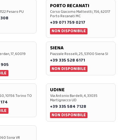
PORTO RECANATI
 61122 Pesaro PU
Corso Giacomo Matteotti, 156, 62017
Porto Recanati MC
7308
+39 071 759 0217
NON DISPONIBILE
SIENA
rdan, 17, 60019
Piazzale Rosselli, 25, 53100 Siena SI
+39 335 528 6171
 905
NON DISPONIBILE
ILE
UDINE
60, 10156 Torino TO
Via Antonio Bardelli, 4, 33035
Martignacco UD
 174
+39 335 584 7128
ILE
NON DISPONIBILE
37060 Sona VR