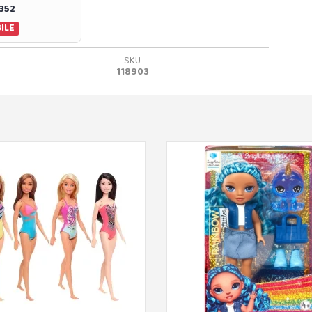
0352
ILE
SKU
118903