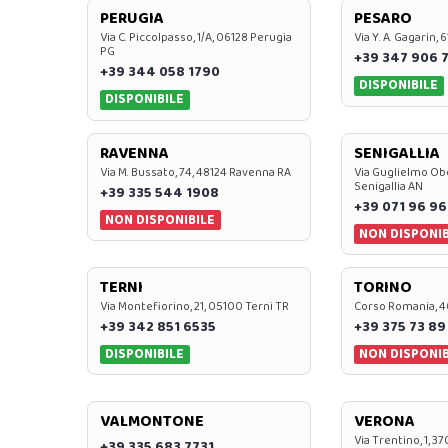
PERUGIA
PESARO
Via C. Piccolpasso, 1/A, 06128 Perugia
Via Y. A. Gagarin,
PG
+39 347 906 
+39 344 058 1790
DISPONIBILE
DISPONIBILE
RAVENNA
SENIGALLIA
Via M. Bussato, 74, 48124 Ravenna RA
Via Guglielmo Obe
Senigallia AN
+39 335 544 1908
+39 071 96 96
NON DISPONIBILE
NON DISPONIB
TERNI
TORINO
Via Montefiorino, 21, 05100 Terni TR
Corso Romania, 4
+39 342 851 6535
+39 375 73 89
DISPONIBILE
NON DISPONIB
VALMONTONE
VERONA
Via Trentino, 1, 
+39 335 683 7731