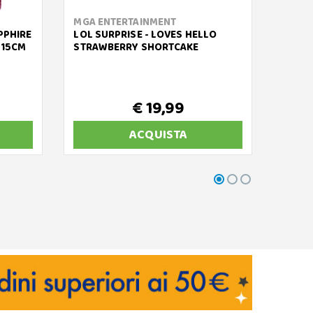
MGA ENTERTAINMENT
GIOCH
PPHIRE
LOL SURPRISE - LOVES HELLO
UNIQU
 15CM
STRAWBERRY SHORTCAKE
SOPHI
€ 19,99
€ 
ACQUISTA