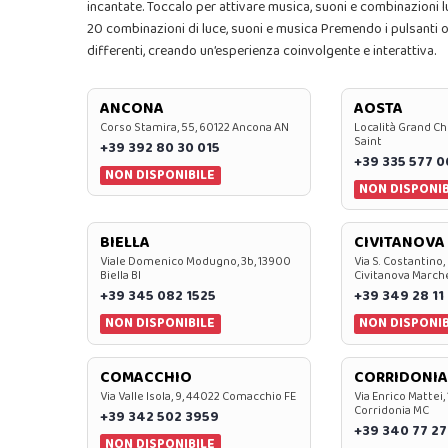
incantate. Toccalo per attivare musica, suoni e combinazioni 
20 combinazioni di luce, suoni e musica Premendo i pulsanti o
differenti, creando un’esperienza coinvolgente e interattiva.
ANCONA
AOSTA
Corso Stamira, 55, 60122 Ancona AN
Località Grand Ch
Saint
+39 392 80 30 015
+39 335 577 
NON DISPONIBILE
NON DISPONIB
BIELLA
CIVITANOVA
Viale Domenico Modugno, 3b, 13900
Via S. Costantino,
Biella BI
Civitanova March
+39 345 082 1525
+39 349 28 11
NON DISPONIBILE
NON DISPONIB
COMACCHIO
CORRIDONIA
Via Valle Isola, 9, 44022 Comacchio FE
Via Enrico Mattei,
Corridonia MC
+39 342 502 3959
+39 340 77 27
NON DISPONIBILE