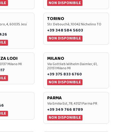
ILE
NON DISPONIBILE
TORINO
oro, 4, 60035 Jesi
Str. Debouchè, 10042 Nichelino TO
+39 348 584 5603
7426
NON DISPONIBILE
ILE
ZA LODI
MILANO
20137 Milano MI
Via Gottlieb Wilhelm Daimler, 61,
20151 Milano MI
117
+39 375 833 6760
ILE
NON DISPONIBILE
PARMA
Via Emilia Est, 7B, 43121 Parma PR
56
+39 349 766 8789
ILE
NON DISPONIBILE