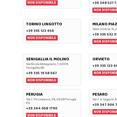
NON DISPONIBILE
+39 348 521 
NON DISPONIB
TORINO LINGOTTO
MILANO PIAZ
Viale Umbria, 16, 
+39 335 123 456
+39 335 532 3
NON DISPONIBILE
NON DISPONIB
SENIGALLIA IL MOLINO
ORVIETO
Via Nicola Abbagnano, 7, 60019
+39 335 123 4
Senigallia AN
NON DISPONIB
+39 335 19 58 567
NON DISPONIBILE
PERUGIA
PESARO
Via C. Piccolpasso, 1/A, 06128 Perugia
Via Y. A. Gagarin,
PG
+39 347 906 
+39 344 058 1790
NON DISPONIB
NON DISPONIBILE