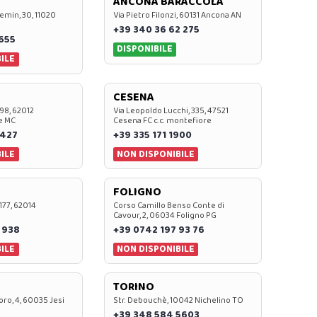
ANCONA BARACCOLA
emin, 30, 11020
Via Pietro Filonzi, 60131 Ancona AN
+39 340 36 62 275
0655
DISPONIBILE
ILE
CESENA
 98, 62012
Via Leopoldo Lucchi, 335, 47521
e MC
Cesena FC c.c. montefiore
 427
+39 335 171 1900
ILE
NON DISPONIBILE
FOLIGNO
 177, 62014
Corso Camillo Benso Conte di
Cavour, 2, 06034 Foligno PG
 938
+39 0742 197 93 76
ILE
NON DISPONIBILE
TORINO
oro, 4, 60035 Jesi
Str. Debouchè, 10042 Nichelino TO
+39 348 584 5603