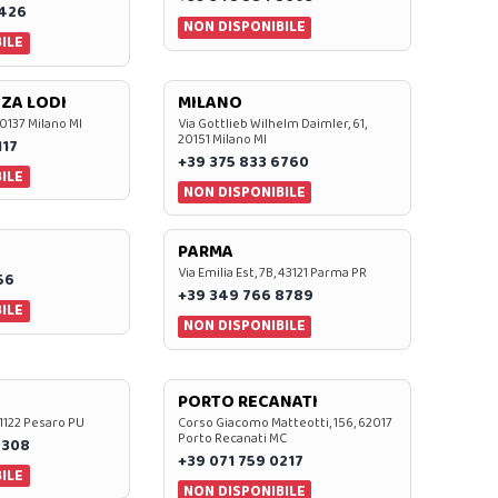
7426
NON DISPONIBILE
ILE
ZA LODI
MILANO
20137 Milano MI
Via Gottlieb Wilhelm Daimler, 61,
20151 Milano MI
117
+39 375 833 6760
ILE
NON DISPONIBILE
PARMA
Via Emilia Est, 7B, 43121 Parma PR
56
+39 349 766 8789
ILE
NON DISPONIBILE
PORTO RECANATI
 61122 Pesaro PU
Corso Giacomo Matteotti, 156, 62017
Porto Recanati MC
7308
+39 071 759 0217
ILE
NON DISPONIBILE