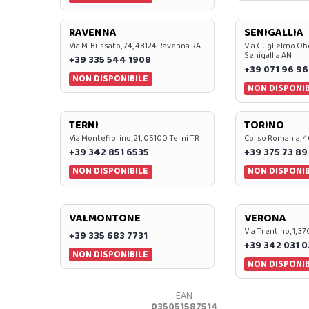
RAVENNA
SENIGALLIA
Via M. Bussato, 74, 48124 Ravenna RA
Via Guglielmo Obe
Senigallia AN
+39 335 544 1908
+39 071 96 96
NON DISPONIBILE
NON DISPONIB
TERNI
TORINO
Via Montefiorino, 21, 05100 Terni TR
Corso Romania, 4
+39 342 851 6535
+39 375 73 89
NON DISPONIBILE
NON DISPONIB
VALMONTONE
VERONA
Via Trentino, 1, 
+39 335 683 7731
+39 342 031 
NON DISPONIBILE
NON DISPONIB
EAN
035051587514