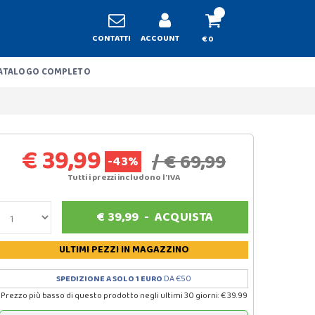
CONTATTI
ACCOUNT
€ 0
ATALOGO COMPLETO
€ 39,99
/ € 69,99
-43%
Tutti i prezzi includono l'IVA
€
39,99
-
ACQUISTA
ULTIMI PEZZI
IN MAGAZZINO
SPEDIZIONE A SOLO 1 EURO
DA €50
Prezzo più basso di questo prodotto negli ultimi 30 giorni: € 39.99