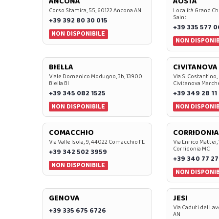
ANCONA
AOSTA
Corso Stamira, 55, 60122 Ancona AN
Località Grand Ch
Saint
+39 392 80 30 015
+39 335 577 
NON DISPONIBILE
NON DISPONIB
BIELLA
CIVITANOVA
Viale Domenico Modugno, 3b, 13900
Via S. Costantino,
Biella BI
Civitanova March
+39 345 082 1525
+39 349 28 11
NON DISPONIBILE
NON DISPONIB
COMACCHIO
CORRIDONIA
Via Valle Isola, 9, 44022 Comacchio FE
Via Enrico Mattei,
Corridonia MC
+39 342 502 3959
+39 340 77 27
NON DISPONIBILE
NON DISPONIB
GENOVA
JESI
Via Caduti del Lav
+39 335 675 6726
AN