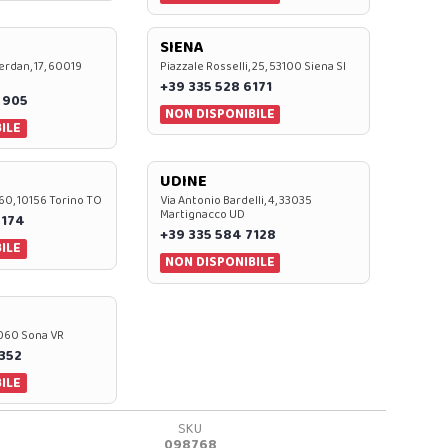
SIENA
rdan, 17, 60019
Piazzale Rosselli, 25, 53100 Siena SI
+39 335 528 6171
 905
NON DISPONIBILE
ILE
UDINE
60, 10156 Torino TO
Via Antonio Bardelli, 4, 33035
Martignacco UD
 174
+39 335 584 7128
ILE
NON DISPONIBILE
37060 Sona VR
0352
ILE
SKU
098768