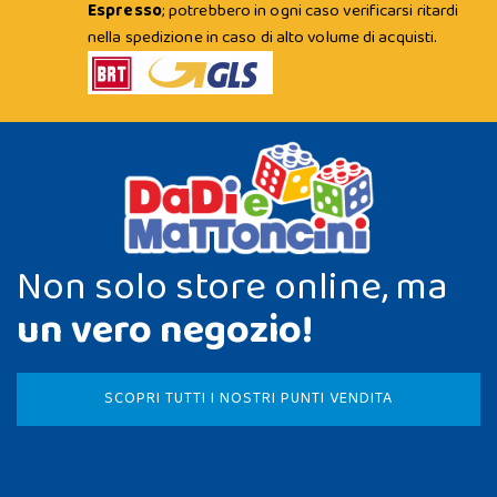
Espresso
; potrebbero in ogni caso verificarsi ritardi
nella spedizione in caso di alto volume di acquisti.
Non solo store online, ma
un vero negozio!
SCOPRI TUTTI I NOSTRI PUNTI VENDITA