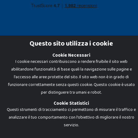
Questo sito utilizza i cookie
Cookie Necessari
Dadi e Mattoncini è un brand di Giocabene Srl. Ogni riproduzione o utilizzo non
I cookie necessari contribuiscono a rendere fruibile il sito web
espressamente autorizzato è severamente vietato. Tutti i loghi, marchi,
brand elencati nel presente shop sono di proprietà dei rispettivi titolari.
abilitandone funzionalità di base quali la navigazione sulle pagine e
I prezzi e le promozioni pubblicate potrebbero differire da quanto esposto in
negozio.
l'accesso alle aree protette del sito. Il sito web non è in grado di
Giocabene Srl - via della Posta 8, 20123 Milano (MI)
funzionare correttamente senza questi cookie. Questo cookie è usato
P.IVA 02608090425 - REA AN201199 - C.S. 10.000 i.v.
per distinguere tra umani e robot.
Cookie Statistici
Questi strumenti di tracciamento ci permettono di misurare il traffico e
analizzare il tuo comportamento con l'obiettivo di migliorare il nostro
servizio.