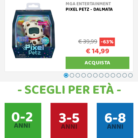
MGA ENTERTAINMENT
PIXEL PETZ - DALMATA
€ 39,99
-63%
€ 14,99
ACQUISTA
- SCEGLI PER ETÀ -