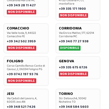
Civitanova Marche MC
47521 Cesena FC c.c.
montefiore
+39 349 28 11 427
+39 335 171 1900
NON DISPONIBILE
NON DISPONIBILE
COMACCHIO
CORRIDONIA
Via Valle Isola, 9, 44022
Via Enrico Mattei, 177, 62014
Comacchio FE
Corridonia MC
+39 342 502 3959
+39 340 77 27 938
NON DISPONIBILE
DISPONIBILE
FOLIGNO
GENOVA
Corso Camillo Benso Conte di
+39 335 675 6726
Cavour, 2, 06034 Foligno PG
NON DISPONIBILE
+39 0742 197 93 76
NON DISPONIBILE
JESI
TORINO
Via Caduti del Lavoro, 4,
Str. Debouchè, 10042
60035 Jesi AN
Nichelino TO
+39 348 521 7426
+39 348 584 5603