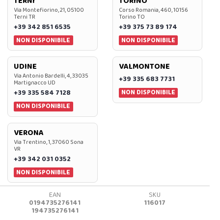
TERNI
TORINO
Via Montefiorino, 21, 05100
Corso Romania, 460, 10156
Terni TR
Torino TO
+39 342 851 6535
+39 375 73 89 174
NON DISPONIBILE
NON DISPONIBILE
UDINE
VALMONTONE
Via Antonio Bardelli, 4, 33035
+39 335 683 7731
Martignacco UD
NON DISPONIBILE
+39 335 584 7128
NON DISPONIBILE
VERONA
Via Trentino, 1, 37060 Sona
VR
+39 342 031 0352
NON DISPONIBILE
EAN
SKU
0194735276141
116017
194735276141