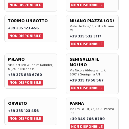
NON DISPONIBILE
NON DISPONIBILE
TORINO LINGOTTO
MILANO PIAZZA LODI
Viale Umbria, 16, 20137 Milano
+39 335 123 456
MI
NON DISPONIBILE
+39 335 532 3117
NON DISPONIBILE
MILANO
SENIGALLIA IL
MOLINO
Via Gottlieb Wilhelm Daimler,
61, 20151 Milano MI
Via Nicola Abbagnano, 7,
+39 375 833 6760
60019 Senigallia AN
+39 335 19 58 567
NON DISPONIBILE
NON DISPONIBILE
ORVIETO
PARMA
Via Emilia Est, 7B, 43121 Parma
+39 335 123 456
PR
NON DISPONIBILE
+39 349 766 8789
NON DISPONIBILE