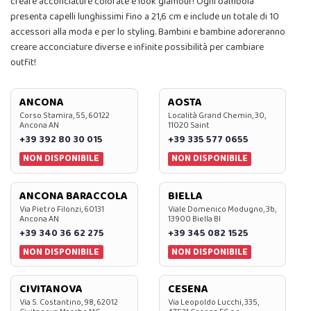
creare acconciature colorate e look glamour! Ogni bambola
presenta capelli lunghissimi fino a 21,6 cm e include un totale di 10
accessori alla moda e per lo styling. Bambini e bambine adoreranno
creare acconciature diverse e infinite possibilità per cambiare
outfit!
ANCONA
AOSTA
Corso Stamira, 55, 60122
Località Grand Chemin, 30,
Ancona AN
11020 Saint
+39 392 80 30 015
+39 335 577 0655
NON DISPONIBILE
NON DISPONIBILE
ANCONA BARACCOLA
BIELLA
Via Pietro Filonzi, 60131
Viale Domenico Modugno, 3b,
Ancona AN
13900 Biella BI
+39 340 36 62 275
+39 345 082 1525
NON DISPONIBILE
NON DISPONIBILE
CIVITANOVA
CESENA
Via S. Costantino, 98, 62012
Via Leopoldo Lucchi, 335,