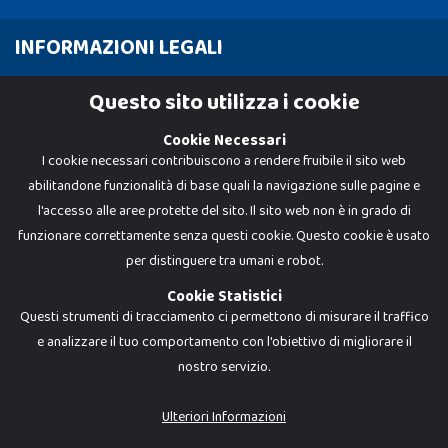
INFORMAZIONI LEGALI
Cookie Policy
Questo sito utilizza i cookie
Privacy Policy
Cookie Necessari
I cookie necessari contribuiscono a rendere fruibile il sito web
abilitandone funzionalità di base quali la navigazione sulle pagine e
l'accesso alle aree protette del sito. Il sito web non è in grado di
funzionare correttamente senza questi cookie. Questo cookie è usato
per distinguere tra umani e robot.
Cookie Statistici
Questi strumenti di tracciamento ci permettono di misurare il traffico
e analizzare il tuo comportamento con l'obiettivo di migliorare il
nostro servizio.
Dadi e Mattoncini è un brand di Giocabene Srl. Ogni riproduzione o utilizzo non
espressamente autorizzato è severamente vietato. Tutti i loghi, marchi,
brand elencati nel presente shop sono di proprietà dei rispettivi titolari.
I prezzi e le promozioni pubblicate potrebbero differire da quanto esposto in
Ulteriori Informazioni
negozio.
Giocabene Srl - via della Posta 8, 20123 Milano (MI)