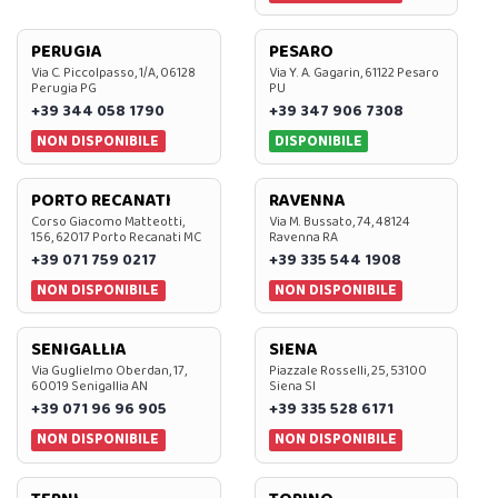
PERUGIA
PESARO
Via C. Piccolpasso, 1/A, 06128
Via Y. A. Gagarin, 61122 Pesaro
Perugia PG
PU
+39 344 058 1790
+39 347 906 7308
NON DISPONIBILE
DISPONIBILE
PORTO RECANATI
RAVENNA
Corso Giacomo Matteotti,
Via M. Bussato, 74, 48124
156, 62017 Porto Recanati MC
Ravenna RA
+39 071 759 0217
+39 335 544 1908
NON DISPONIBILE
NON DISPONIBILE
SENIGALLIA
SIENA
Via Guglielmo Oberdan, 17,
Piazzale Rosselli, 25, 53100
60019 Senigallia AN
Siena SI
+39 071 96 96 905
+39 335 528 6171
NON DISPONIBILE
NON DISPONIBILE