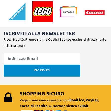
ISCRIVITI ALLA NEWSLETTER
Ricevi
Novità, Promozioni e Codici Sconto esclusivi
direttamente
nella tua email!
SHOPPING SICURO
Paga in massima sicurezza con
Bonifico, PayPal,
Carta di Credito
su
server sicuro 128bit
.