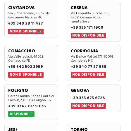
CIVITANOVA
CESENA
Via S. Costantino, 98, 62012
Via Leopoldo Lucchi, 335,
Civitanova Marche MC
47521 Cesena FC c.c.
montefiore
+39 349 28 11 427
+39 335 171 1900
NON DISPONIBILE
NON DISPONIBILE
COMACCHIO
CORRIDONIA
Via Valle Isola, 9, 44022
Via Enrico Mattei, 177, 62014
Comacchio FE
Corridonia MC
+39 342 502 3959
+39 340 77 27 938
NON DISPONIBILE
NON DISPONIBILE
FOLIGNO
GENOVA
Corso Camillo Benso Conte di
+39 335 675 6726
Cavour, 2, 06034 Foligno PG
NON DISPONIBILE
+39 0742 197 93 76
DISPONIBILE
JESI
TORINO