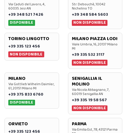
Via Caduti del Lavoro, 4,
Str. Debouchè, 10042
60035 Jesi AN
Nichelino TO
+39 348 521 7426
+39 348 584 5603
DISPONIBILE
NON DISPONIBILE
TORINO LINGOTTO
MILANO PIAZZA LODI
Viale Umbria, 16, 20137 Milano
+39 335 123 456
MI
NON DISPONIBILE
+39 335 532 3117
NON DISPONIBILE
MILANO
SENIGALLIA IL
MOLINO
Via Gottlieb Wilhelm Daimler,
61, 20151 Milano MI
Via Nicola Abbagnano, 7,
+39 375 833 6760
60019 Senigallia AN
+39 335 19 58 567
DISPONIBILE
NON DISPONIBILE
ORVIETO
PARMA
Via Emilia Est, 7B, 43121 Parma
+39 335 123 456