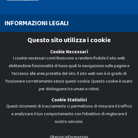
INFORMAZIONI LEGALI
Cookie Policy
Questo sito utilizza i cookie
Privacy Policy
Cookie Necessari
I cookie necessari contribuiscono a rendere fruibile il sito web
abilitandone funzionalità di base quali la navigazione sulle pagine e
l'accesso alle aree protette del sito. Il sito web non è in grado di
funzionare correttamente senza questi cookie. Questo cookie è usato
per distinguere tra umani e robot.
Cookie Statistici
Questi strumenti di tracciamento ci permettono di misurare il traffico
e analizzare il tuo comportamento con l'obiettivo di migliorare il
nostro servizio.
Dadi e Mattoncini è un brand di Giocabene Srl. Ogni riproduzione o utilizzo non
espressamente autorizzato è severamente vietato. Tutti i loghi, marchi,
brand elencati nel presente shop sono di proprietà dei rispettivi titolari.
I prezzi e le promozioni pubblicate potrebbero differire da quanto esposto in
Ulteriori Informazioni