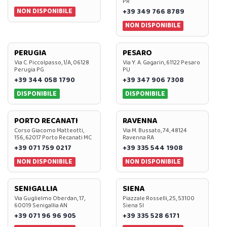
PR
NON DISPONIBILE
+39 349 766 8789
NON DISPONIBILE
PERUGIA
PESARO
Via C. Piccolpasso, 1/A, 06128
Via Y. A. Gagarin, 61122 Pesaro
Perugia PG
PU
+39 344 058 1790
+39 347 906 7308
DISPONIBILE
DISPONIBILE
PORTO RECANATI
RAVENNA
Corso Giacomo Matteotti,
Via M. Bussato, 74, 48124
156, 62017 Porto Recanati MC
Ravenna RA
+39 071 759 0217
+39 335 544 1908
NON DISPONIBILE
NON DISPONIBILE
SENIGALLIA
SIENA
Via Guglielmo Oberdan, 17,
Piazzale Rosselli, 25, 53100
60019 Senigallia AN
Siena SI
+39 071 96 96 905
+39 335 528 6171