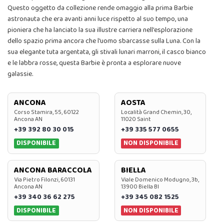
Questo oggetto da collezione rende omaggio alla prima Barbie
astronauta che era avanti anni luce rispetto al suo tempo, una
pioniera che ha lanciato la sua illustre carriera nell'esplorazione
dello spazio prima ancora che l'uomo sbarcasse sulla Luna. Con la
sua elegante tuta argentata, gli stivali lunari marroni, il casco bianco
e le labbra rosse, questa Barbie è pronta a esplorare nuove
galassie.
ANCONA
AOSTA
Corso Stamira, 55, 60122
Località Grand Chemin, 30,
Ancona AN
11020 Saint
+39 392 80 30 015
+39 335 577 0655
DISPONIBILE
NON DISPONIBILE
ANCONA BARACCOLA
BIELLA
Via Pietro Filonzi, 60131
Viale Domenico Modugno, 3b,
Ancona AN
13900 Biella BI
+39 340 36 62 275
+39 345 082 1525
DISPONIBILE
NON DISPONIBILE