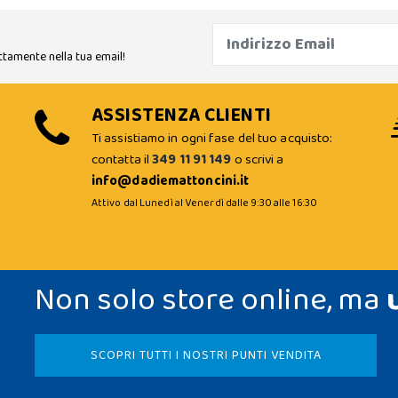
ttamente nella tua email!
ASSISTENZA CLIENTI
Ti assistiamo in ogni fase del tuo acquisto:
contatta il
349 11 91 149
o scrivi a
info@dadiemattoncini.it
Attivo dal Lunedì al Venerdì dalle 9:30 alle 16:30
Non solo store online, ma
SCOPRI TUTTI I NOSTRI PUNTI VENDITA