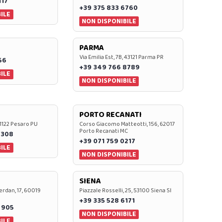
117
+39 375 833 6760
ILE
NON DISPONIBILE
PARMA
Via Emilia Est, 7B, 43121 Parma PR
56
+39 349 766 8789
ILE
NON DISPONIBILE
PORTO RECANATI
 61122 Pesaro PU
Corso Giacomo Matteotti, 156, 62017
Porto Recanati MC
7308
+39 071 759 0217
ILE
NON DISPONIBILE
SIENA
rdan, 17, 60019
Piazzale Rosselli, 25, 53100 Siena SI
+39 335 528 6171
 905
NON DISPONIBILE
ILE