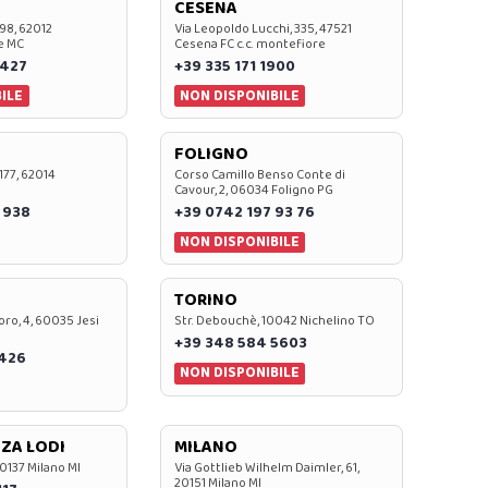
CESENA
 98, 62012
Via Leopoldo Lucchi, 335, 47521
e MC
Cesena FC c.c. montefiore
 427
+39 335 171 1900
ILE
NON DISPONIBILE
FOLIGNO
 177, 62014
Corso Camillo Benso Conte di
Cavour, 2, 06034 Foligno PG
 938
+39 0742 197 93 76
NON DISPONIBILE
TORINO
oro, 4, 60035 Jesi
Str. Debouchè, 10042 Nichelino TO
+39 348 584 5603
7426
NON DISPONIBILE
ZA LODI
MILANO
20137 Milano MI
Via Gottlieb Wilhelm Daimler, 61,
20151 Milano MI