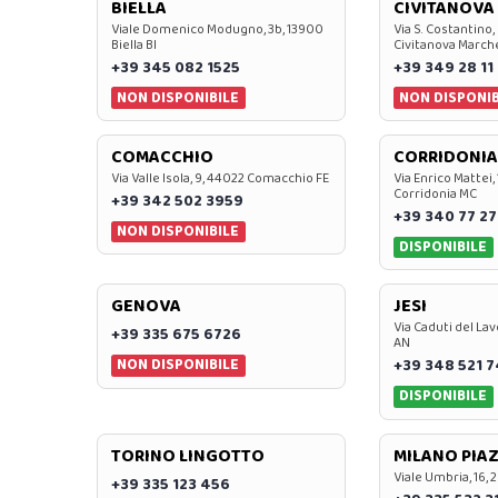
BIELLA
CIVITANOVA
Viale Domenico Modugno, 3b, 13900
Via S. Costantino,
Biella BI
Civitanova March
+39 345 082 1525
+39 349 28 11
NON DISPONIBILE
NON DISPONIB
COMACCHIO
CORRIDONIA
Via Valle Isola, 9, 44022 Comacchio FE
Via Enrico Mattei,
Corridonia MC
+39 342 502 3959
+39 340 77 27
NON DISPONIBILE
DISPONIBILE
GENOVA
JESI
Via Caduti del Lav
+39 335 675 6726
AN
NON DISPONIBILE
+39 348 521 
DISPONIBILE
TORINO LINGOTTO
MILANO PIAZ
Viale Umbria, 16, 
+39 335 123 456