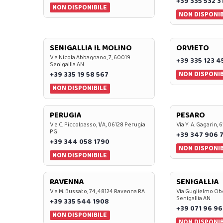
+39 335 532 3
NON DISPONIBILE
NON DISPONIB
SENIGALLIA IL MOLINO
ORVIETO
Via Nicola Abbagnano, 7, 60019
+39 335 123 4
Senigallia AN
NON DISPONIB
+39 335 19 58 567
NON DISPONIBILE
PERUGIA
PESARO
Via C. Piccolpasso, 1/A, 06128 Perugia
Via Y. A. Gagarin,
PG
+39 347 906 
+39 344 058 1790
NON DISPONIB
NON DISPONIBILE
RAVENNA
SENIGALLIA
Via M. Bussato, 74, 48124 Ravenna RA
Via Guglielmo Obe
Senigallia AN
+39 335 544 1908
+39 071 96 96
NON DISPONIBILE
NON DISPONIB