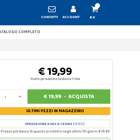
CONTATTI
ACCOUNT
€ 0
ATALOGO COMPLETO
€ 19,99
Tutti i prezzi includono l'IVA
€
19,99
-
ACQUISTA
ULTIMI PEZZI
IN MAGAZZINO
SPEDIZIONE A SOLO 1 EURO
DA €50
Prezzo più basso di questo prodotto negli ultimi 30 giorni: € 19.99