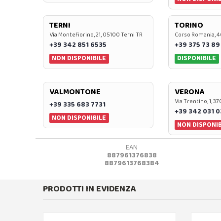
TERNI
TORINO
Via Montefiorino, 21, 05100 Terni TR
Corso Romania, 4
+39 342 851 6535
+39 375 73 89
NON DISPONIBILE
DISPONIBILE
VALMONTONE
VERONA
Via Trentino, 1, 
+39 335 683 7731
+39 342 031 
NON DISPONIBILE
NON DISPONIB
EAN
887961376838
8879613768384
PRODOTTI IN EVIDENZA