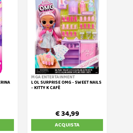
MGA ENTERTAINMENT
GIOCH
ERINA
LOL SURPRISE OMG - SWEET NAILS
UNIQU
- KITTY K CAFÈ
S2 FA
€ 34,99
€ 
ACQUISTA