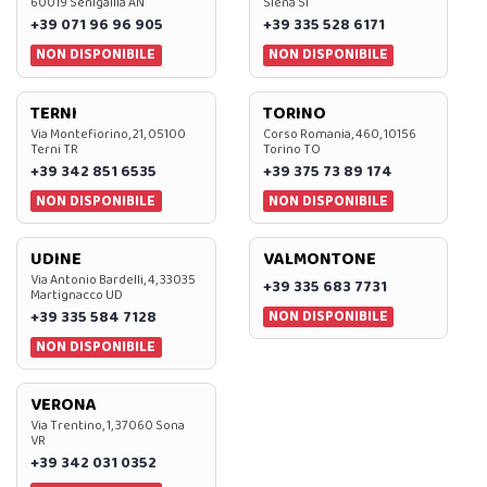
60019 Senigallia AN
Siena SI
+39 071 96 96 905
+39 335 528 6171
NON DISPONIBILE
NON DISPONIBILE
TERNI
TORINO
Via Montefiorino, 21, 05100
Corso Romania, 460, 10156
Terni TR
Torino TO
+39 342 851 6535
+39 375 73 89 174
NON DISPONIBILE
NON DISPONIBILE
UDINE
VALMONTONE
Via Antonio Bardelli, 4, 33035
+39 335 683 7731
Martignacco UD
NON DISPONIBILE
+39 335 584 7128
NON DISPONIBILE
VERONA
Via Trentino, 1, 37060 Sona
VR
+39 342 031 0352