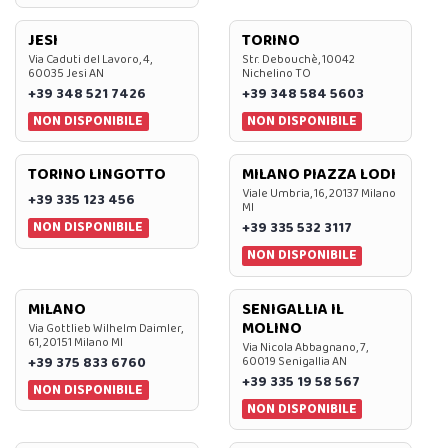
JESI
TORINO
Via Caduti del Lavoro, 4,
Str. Debouchè, 10042
60035 Jesi AN
Nichelino TO
+39 348 521 7426
+39 348 584 5603
NON DISPONIBILE
NON DISPONIBILE
TORINO LINGOTTO
MILANO PIAZZA LODI
Viale Umbria, 16, 20137 Milano
+39 335 123 456
MI
NON DISPONIBILE
+39 335 532 3117
NON DISPONIBILE
MILANO
SENIGALLIA IL
MOLINO
Via Gottlieb Wilhelm Daimler,
61, 20151 Milano MI
Via Nicola Abbagnano, 7,
+39 375 833 6760
60019 Senigallia AN
+39 335 19 58 567
NON DISPONIBILE
NON DISPONIBILE