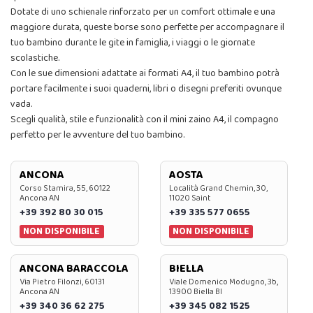
Dotate di uno schienale rinforzato per un comfort ottimale e una
maggiore durata, queste borse sono perfette per accompagnare il
tuo bambino durante le gite in famiglia, i viaggi o le giornate
scolastiche.
Con le sue dimensioni adattate ai formati A4, il tuo bambino potrà
portare facilmente i suoi quaderni, libri o disegni preferiti ovunque
vada.
Scegli qualità, stile e funzionalità con il mini zaino A4, il compagno
perfetto per le avventure del tuo bambino.
ANCONA
AOSTA
Corso Stamira, 55, 60122
Località Grand Chemin, 30,
Ancona AN
11020 Saint
+39 392 80 30 015
+39 335 577 0655
NON DISPONIBILE
NON DISPONIBILE
ANCONA BARACCOLA
BIELLA
Via Pietro Filonzi, 60131
Viale Domenico Modugno, 3b,
Ancona AN
13900 Biella BI
+39 340 36 62 275
+39 345 082 1525