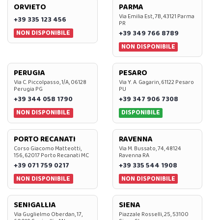
ORVIETO
PARMA
Via Emilia Est, 7B, 43121 Parma
+39 335 123 456
PR
NON DISPONIBILE
+39 349 766 8789
NON DISPONIBILE
PERUGIA
PESARO
Via C. Piccolpasso, 1/A, 06128
Via Y. A. Gagarin, 61122 Pesaro
Perugia PG
PU
+39 344 058 1790
+39 347 906 7308
NON DISPONIBILE
DISPONIBILE
PORTO RECANATI
RAVENNA
Corso Giacomo Matteotti,
Via M. Bussato, 74, 48124
156, 62017 Porto Recanati MC
Ravenna RA
+39 071 759 0217
+39 335 544 1908
NON DISPONIBILE
NON DISPONIBILE
SENIGALLIA
SIENA
Via Guglielmo Oberdan, 17,
Piazzale Rosselli, 25, 53100