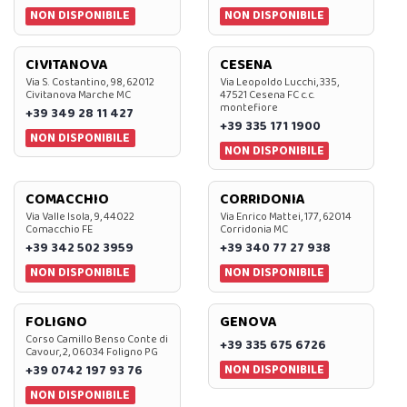
NON DISPONIBILE
NON DISPONIBILE
CIVITANOVA
CESENA
Via S. Costantino, 98, 62012
Via Leopoldo Lucchi, 335,
Civitanova Marche MC
47521 Cesena FC c.c.
montefiore
+39 349 28 11 427
+39 335 171 1900
NON DISPONIBILE
NON DISPONIBILE
COMACCHIO
CORRIDONIA
Via Valle Isola, 9, 44022
Via Enrico Mattei, 177, 62014
Comacchio FE
Corridonia MC
+39 342 502 3959
+39 340 77 27 938
NON DISPONIBILE
NON DISPONIBILE
FOLIGNO
GENOVA
Corso Camillo Benso Conte di
+39 335 675 6726
Cavour, 2, 06034 Foligno PG
NON DISPONIBILE
+39 0742 197 93 76
NON DISPONIBILE