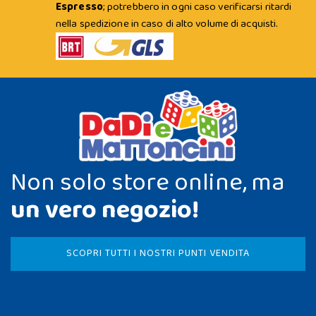
Espresso
; potrebbero in ogni caso verificarsi ritardi
nella spedizione in caso di alto volume di acquisti.
Non solo store online, ma
un vero negozio!
SCOPRI TUTTI I NOSTRI PUNTI VENDITA