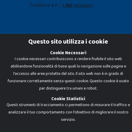
Questo sito utilizza i cookie
Cookie Necessari
Dadi e Mattoncini è un brand di Giocabene Srl. Ogni riproduzione o utilizzo non
I cookie necessari contribuiscono a rendere fruibile il sito web
espressamente autorizzato è severamente vietato. Tutti i loghi, marchi,
brand elencati nel presente shop sono di proprietà dei rispettivi titolari.
abilitandone funzionalità di base quali la navigazione sulle pagine e
I prezzi e le promozioni pubblicate potrebbero differire da quanto esposto in
negozio.
l'accesso alle aree protette del sito. Il sito web non è in grado di
Giocabene Srl - via della Posta 8, 20123 Milano (MI)
funzionare correttamente senza questi cookie. Questo cookie è usato
P.IVA 02608090425 - REA AN201199 - C.S. 10.000 i.v.
per distinguere tra umani e robot.
Cookie Statistici
Questi strumenti di tracciamento ci permettono di misurare il traffico e
analizzare il tuo comportamento con l'obiettivo di migliorare il nostro
servizio.