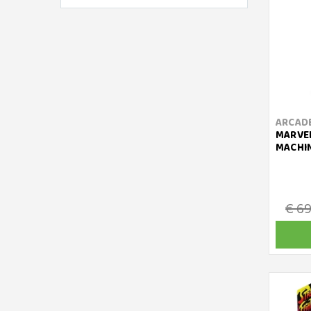
ARCADE
MARVEL
MACHI
€ 6