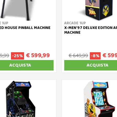
 1UP
ARCADE 1UP
D HOUSE PINBALL MACHINE
X-MEN'97 DELUXE EDITION 
MACHINE
€ 599,99
€ 59
9,99
€ 649,99
-25%
-8%
ACQUISTA
ACQUISTA