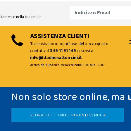
ttamente nella tua email!
ASSISTENZA CLIENTI
Ti assistiamo in ogni fase del tuo acquisto:
contatta il
349 11 91 149
o scrivi a
info@dadiemattoncini.it
Attivo dal Lunedì al Venerdì dalle 9:30 alle 16:30
Non solo store online, ma
SCOPRI TUTTI I NOSTRI PUNTI VENDITA