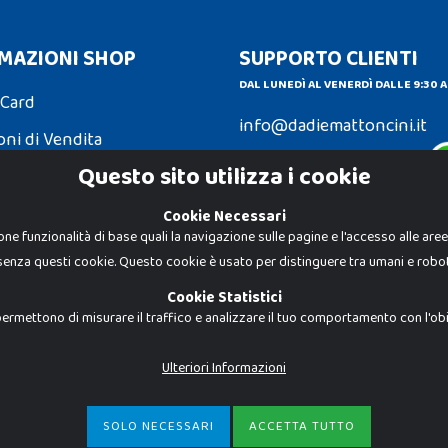
MAZIONI SHOP
SUPPORTO CLIENTI
DAL LUNEDÌ AL VENERDÌ DALLE 9:30 A
 Card
info@dadiemattoncini.it
oni di Vendita
Contattaci su Whatsapp
Questo sito utilizza i cookie
ni e Resi
Cookie Necessari
one funzionalità di base quali la navigazione sulle pagine e l'accesso alle are
senza questi cookie. Questo cookie è usato per distinguere tra umani e robot
Dadi e Mattoncini è un brand di Giocab
autorizzato è severamente vietato. Tutt
Cookie Statistici
proprietà dei rispettivi titolari.
I prezzi e le promozioni pubblicate po
ermettono di misurare il traffico e analizzare il tuo comportamento con l'obiet
Giocabene Srl - via della Posta 8, 20123 
P.IVA 02608090425 - REA AN201199 - C.S.
Ulteriori Informazioni
SOLO NECESSARI
ACCETTA TUTTO