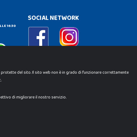
SOCIAL NETWORK
LLE 16:30
e protette del sito. Il sito web non è in grado di funzionare correttamente
.
ene Srl. Ogni riproduzione o utilizzo non espressamente
i i loghi, marchi, brand elencati nel presente shop sono di
trebbero differire da quanto esposto in negozio.
tivo di migliorare il nostro servizio.
Milano (MI)
 10.000 i.v.