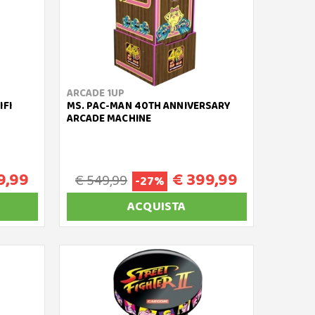
ARCADE 1UP
IFI
MS. PAC-MAN 40TH ANNIVERSARY
ARCADE MACHINE
9,99
€ 399,99
€ 549,99
-27%
ACQUISTA