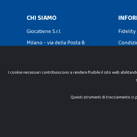
CHI SIAMO
INFOR
Giocabene S.r.l.
Fidelity
Milano - via della Posta 8
Condizi
Partita Iva: 02608090425
Spedizio
I cookie necessari contribuiscono a rendere fruibile il sito web abilitand
INFORMAZIONI LEGALI
Cookie Policy
Questi strumenti di tracciamento ci p
Privacy Policy