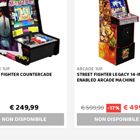
 1UP
ARCADE 1UP
 FIGHTER COUNTERCADE
STREET FIGHTER LEGACY 14-IN
ENABLED ARCADE MACHINE
€ 249,99
€ 49
€ 599,99
-17%
NON DISP
ONIBILE
NON DISP
ONIBILE