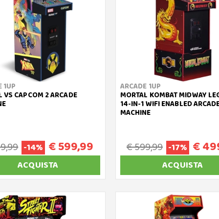
 1UP
ARCADE 1UP
 VS CAPCOM 2 ARCADE
MORTAL KOMBAT MIDWAY LE
NE
14-IN-1 WIFI ENABLED ARCAD
MACHINE
€ 599,99
€ 49
99,99
€ 599,99
-14%
-17%
ACQUISTA
ACQUISTA