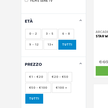
FILM E SERIE TV
ETÀ
ARCADE
0 - 2
3 - 5
6 - 8
STAR W
9 - 12
13+
TUTTI
€ 6
PREZZO
€1 - €20
€20 - €50
€50 - €100
€100 +
TUTTI