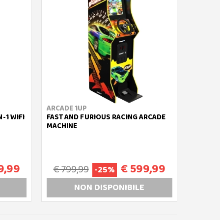
ARCADE 1UP
-1 WIFI
FAST AND FURIOUS RACING ARCADE
MACHINE
9,99
€ 599,99
€ 799,99
-25%
NON DISP
ONIBILE