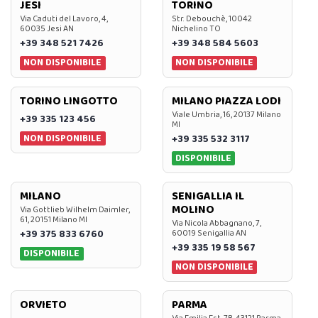
JESI
TORINO
Via Caduti del Lavoro, 4,
Str. Debouchè, 10042
60035 Jesi AN
Nichelino TO
+39 348 521 7426
+39 348 584 5603
NON DISPONIBILE
NON DISPONIBILE
TORINO LINGOTTO
MILANO PIAZZA LODI
Viale Umbria, 16, 20137 Milano
+39 335 123 456
MI
NON DISPONIBILE
+39 335 532 3117
DISPONIBILE
MILANO
SENIGALLIA IL
MOLINO
Via Gottlieb Wilhelm Daimler,
61, 20151 Milano MI
Via Nicola Abbagnano, 7,
+39 375 833 6760
60019 Senigallia AN
+39 335 19 58 567
DISPONIBILE
NON DISPONIBILE
ORVIETO
PARMA