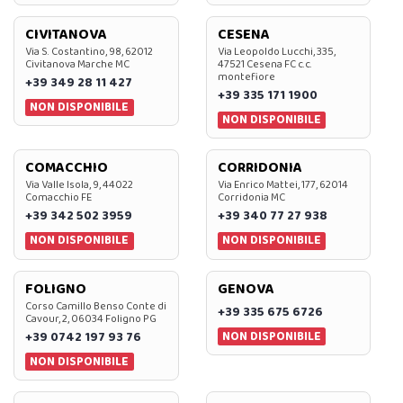
CIVITANOVA
CESENA
Via S. Costantino, 98, 62012
Via Leopoldo Lucchi, 335,
Civitanova Marche MC
47521 Cesena FC c.c.
montefiore
+39 349 28 11 427
+39 335 171 1900
NON DISPONIBILE
NON DISPONIBILE
COMACCHIO
CORRIDONIA
Via Valle Isola, 9, 44022
Via Enrico Mattei, 177, 62014
Comacchio FE
Corridonia MC
+39 342 502 3959
+39 340 77 27 938
NON DISPONIBILE
NON DISPONIBILE
FOLIGNO
GENOVA
Corso Camillo Benso Conte di
+39 335 675 6726
Cavour, 2, 06034 Foligno PG
NON DISPONIBILE
+39 0742 197 93 76
NON DISPONIBILE