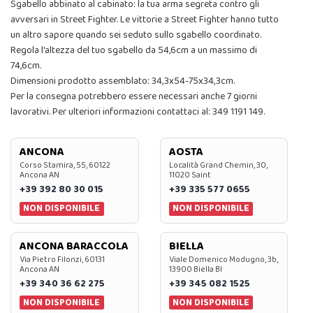
Sgabello abbinato al cabinato: la tua arma segreta contro gli
avversari in Street Fighter. Le vittorie a Street Fighter hanno tutto
un altro sapore quando sei seduto sullo sgabello coordinato.
Regola l'altezza del tuo sgabello da 54,6cm a un massimo di
74,6cm.
Dimensioni prodotto assemblato: 34,3x54-75x34,3cm.
Per la consegna potrebbero essere necessari anche 7 giorni
lavorativi. Per ulteriori informazioni contattaci al: 349 1191 149.
ANCONA
AOSTA
Corso Stamira, 55, 60122
Località Grand Chemin, 30,
Ancona AN
11020 Saint
+39 392 80 30 015
+39 335 577 0655
NON DISPONIBILE
NON DISPONIBILE
ANCONA BARACCOLA
BIELLA
Via Pietro Filonzi, 60131
Viale Domenico Modugno, 3b,
Ancona AN
13900 Biella BI
+39 340 36 62 275
+39 345 082 1525
NON DISPONIBILE
NON DISPONIBILE