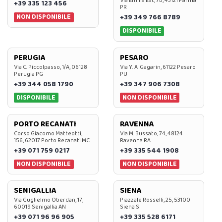
Via Emilia Est, 7B, 43121 Parma
+39 335 123 456
PR
NON DISPONIBILE
+39 349 766 8789
DISPONIBILE
PERUGIA
PESARO
Via C. Piccolpasso, 1/A, 06128
Via Y. A. Gagarin, 61122 Pesaro
Perugia PG
PU
+39 344 058 1790
+39 347 906 7308
DISPONIBILE
NON DISPONIBILE
PORTO RECANATI
RAVENNA
Corso Giacomo Matteotti,
Via M. Bussato, 74, 48124
156, 62017 Porto Recanati MC
Ravenna RA
+39 071 759 0217
+39 335 544 1908
NON DISPONIBILE
NON DISPONIBILE
SENIGALLIA
SIENA
Via Guglielmo Oberdan, 17,
Piazzale Rosselli, 25, 53100
60019 Senigallia AN
Siena SI
+39 071 96 96 905
+39 335 528 6171