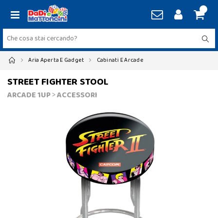
Aria Aperta E Gadget
Cabinati E Arcade
STREET FIGHTER STOOL
ARCADE 1UP
>
ACCESSORI