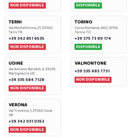
NON DISPONIBILE
DISPONIBILE
TERNI
TORINO
Via Montefiorino, 21, 05100
Corso Romania, 460, 10156
Terni TR
Torino TO
+39 342 851 6535
+39 375 73 89 174
NON DISPONIBILE
DISPONIBILE
UDINE
VALMONTONE
Via Antonio Bardelli, 4, 33035
+39 335 683 7731
Martignacco UD
NON DISPONIBILE
+39 335 584 7128
NON DISPONIBILE
VERONA
Via Trentino, 1, 37060 Sona
VR
+39 342 031 0352
NON DISPONIBILE