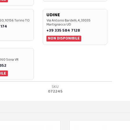
UDINE
60, 10156 Torino TO
Via Antonio Bardelli, 4, 33035
Martignacco UD
 174
+39 335 584 7128
NON DISPONIBILE
37060 Sona VR
0352
ILE
SKU
072245