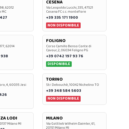
CESENA
 98, 62012
Via Leopoldo Lucchi, 335, 47521
e MC
Cesena FC c.c. montefiore
 427
+39 335 171 1900
NON DISPONIBILE
FOLIGNO
 177, 62014
Corso Camillo Benso Conte di
Cavour, 2, 06034 Foligno PG
 938
+39 0742 197 93 76
DISPONIBILE
TORINO
oro, 4, 60035 Jesi
Str. Debouchè, 10042 Nichelino TO
+39 348 584 5603
7426
NON DISPONIBILE
ZA LODI
MILANO
20137 Milano MI
Via Gottlieb Wilhelm Daimler, 61,
20151 Milano MI