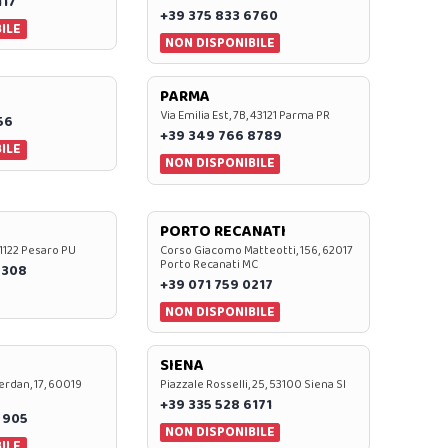
117
+39 375 833 6760
ILE
NON DISPONIBILE
PARMA
Via Emilia Est, 7B, 43121 Parma PR
56
+39 349 766 8789
ILE
NON DISPONIBILE
PORTO RECANATI
 61122 Pesaro PU
Corso Giacomo Matteotti, 156, 62017
Porto Recanati MC
7308
+39 071 759 0217
NON DISPONIBILE
SIENA
rdan, 17, 60019
Piazzale Rosselli, 25, 53100 Siena SI
+39 335 528 6171
 905
NON DISPONIBILE
ILE