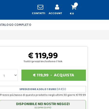
CONTATTI
ACCOUNT
€ 0
ATALOGO COMPLETO
€ 119,99
Tutti i prezzi includono l'IVA
€
119,99
-
ACQUISTA
SPEDIZIONE A SOLO 1 EURO
DA €50
Prezzo più basso di questo prodotto negli ultimi 30 giorni: € 119.99
DISPONIBILE NEI NOSTRI NEGOZI
SCOPRI DI PIÙ