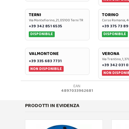
TERNI
TORINO
Via Montefiorino, 21, 05100 Terni TR
Corso Romania, 4
+39 342 851 6535
+39 375 73 89
DISPONIBILE
DISPONIBILE
VALMONTONE
VERONA
Via Trentino, 1, 
+39 335 683 7731
+39 342 031 
NON DISPONIBILE
NON DISPONIB
EAN
4897033962681
PRODOTTI IN EVIDENZA