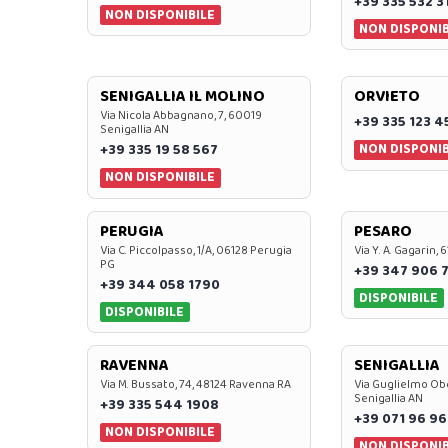
+39 335 532 3
NON DISPONIBILE
NON DISPONIB
SENIGALLIA IL MOLINO
ORVIETO
Via Nicola Abbagnano, 7, 60019
+39 335 123 4
Senigallia AN
NON DISPONIB
+39 335 19 58 567
NON DISPONIBILE
PERUGIA
PESARO
Via C. Piccolpasso, 1/A, 06128 Perugia
Via Y. A. Gagarin,
PG
+39 347 906 
+39 344 058 1790
DISPONIBILE
DISPONIBILE
RAVENNA
SENIGALLIA
Via M. Bussato, 74, 48124 Ravenna RA
Via Guglielmo Obe
Senigallia AN
+39 335 544 1908
+39 071 96 96
NON DISPONIBILE
NON DISPONIB