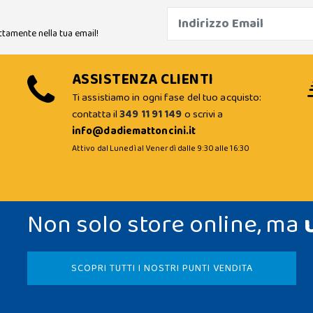
ttamente nella tua email!
ASSISTENZA CLIENTI
Ti assistiamo in ogni fase del tuo acquisto:
contatta il
349 11 91 149
o scrivi a
info@dadiemattoncini.it
Attivo dal Lunedì al Venerdì dalle 9:30 alle 16:30
Non solo store online, ma
SCOPRI TUTTI I NOSTRI PUNTI VENDITA