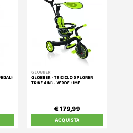
GLOBBER
GLOB
PEDALI
GLOBBER - TRICICLO XPLORER
GLOBB
TRIKE 4IN1 - VERDE LIME
- MON
PIEGH
€ 179,99
ACQUISTA