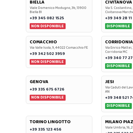
BIELLA
CIVITANOVA
Viale Domenico Modugno, 3b, 13900
Via S. Costantino,
Biella BI
Civitanova March
+39 345 082 1525
+39 349 28 11
NON DISPONIBILE
DISPONIBILE
COMACCHIO
CORRIDONIA
Via Valle Isola, 9, 44022 Comacchio FE
Via Enrico Mattei,
Corridonia MC
+39 342 502 3959
+39 340 77 27
NON DISPONIBILE
DISPONIBILE
GENOVA
JESI
Via Caduti del Lav
+39 335 675 6726
AN
NON DISPONIBILE
+39 348 521 
DISPONIBILE
TORINO LINGOTTO
MILANO PIAZ
Viale Umbria, 16, 
+39 335 123 456