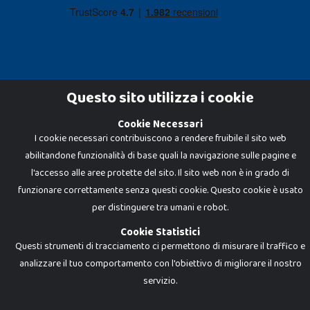
Questo sito utilizza i cookie
Cookie Necessari
Dadi e Mattoncini è un brand di Giocabene Srl. Ogni riproduzione o utilizzo non
I cookie necessari contribuiscono a rendere fruibile il sito web
espressamente autorizzato è severamente vietato. Tutti i loghi, marchi,
brand elencati nel presente shop sono di proprietà dei rispettivi titolari.
abilitandone funzionalità di base quali la navigazione sulle pagine e
I prezzi e le promozioni pubblicate potrebbero differire da quanto esposto in
negozio.
l'accesso alle aree protette del sito. Il sito web non è in grado di
Giocabene Srl - via della Posta 8, 20123 Milano (MI)
funzionare correttamente senza questi cookie. Questo cookie è usato
P.IVA 02608090425 - REA AN201199 - C.S. 10.000 i.v.
per distinguere tra umani e robot.
Cookie Statistici
Questi strumenti di tracciamento ci permettono di misurare il traffico e
analizzare il tuo comportamento con l'obiettivo di migliorare il nostro
servizio.