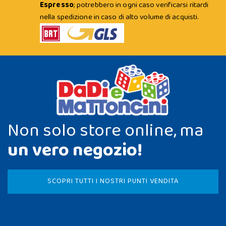
Espresso
; potrebbero in ogni caso verificarsi ritardi
nella spedizione in caso di alto volume di acquisti.
Non solo store online, ma
un vero negozio!
SCOPRI TUTTI I NOSTRI PUNTI VENDITA