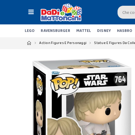
LEGO
RAVENSBURGER
MATTEL
DISNEY
HASBRO
Action Figures E Personaggi
Statue E Figures Da Col