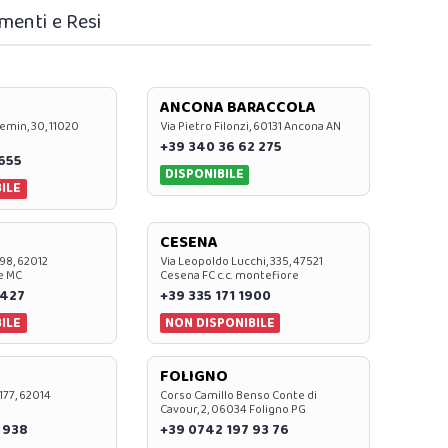
menti e Resi
ANCONA BARACCOLA
emin, 30, 11020
Via Pietro Filonzi, 60131 Ancona AN
+39 340 36 62 275
0655
DISPONIBILE
ILE
CESENA
 98, 62012
Via Leopoldo Lucchi, 335, 47521
e MC
Cesena FC c.c. montefiore
 427
+39 335 171 1900
ILE
NON DISPONIBILE
FOLIGNO
 177, 62014
Corso Camillo Benso Conte di
Cavour, 2, 06034 Foligno PG
 938
+39 0742 197 93 76