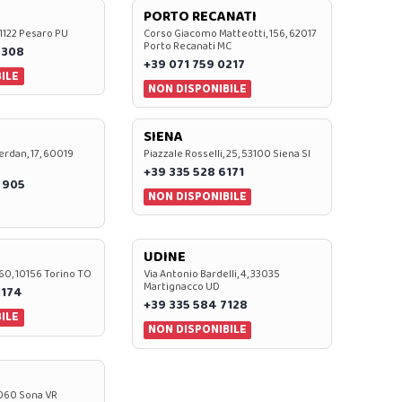
PORTO RECANATI
 61122 Pesaro PU
Corso Giacomo Matteotti, 156, 62017
Porto Recanati MC
7308
+39 071 759 0217
ILE
NON DISPONIBILE
SIENA
rdan, 17, 60019
Piazzale Rosselli, 25, 53100 Siena SI
+39 335 528 6171
 905
NON DISPONIBILE
UDINE
60, 10156 Torino TO
Via Antonio Bardelli, 4, 33035
Martignacco UD
 174
+39 335 584 7128
ILE
NON DISPONIBILE
37060 Sona VR