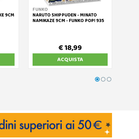
FUNKO
MINIX
KE 9CM
NARUTO SHIPPUDEN - MINATO
WEDNE
NAMIKAZE 9CM - FUNKO POP! 935
VESTI
- MIN
€ 18,99
ACQUISTA