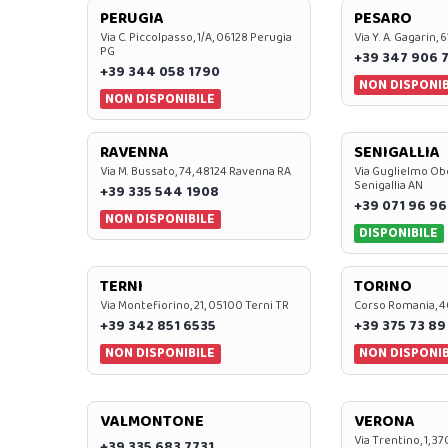
PERUGIA
PESARO
Via C. Piccolpasso, 1/A, 06128 Perugia
Via Y. A. Gagarin,
PG
+39 347 906 
+39 344 058 1790
NON DISPONIB
NON DISPONIBILE
RAVENNA
SENIGALLIA
Via M. Bussato, 74, 48124 Ravenna RA
Via Guglielmo Obe
Senigallia AN
+39 335 544 1908
+39 071 96 96
NON DISPONIBILE
DISPONIBILE
TERNI
TORINO
Via Montefiorino, 21, 05100 Terni TR
Corso Romania, 4
+39 342 851 6535
+39 375 73 89
NON DISPONIBILE
NON DISPONIB
VALMONTONE
VERONA
Via Trentino, 1, 
+39 335 683 7731