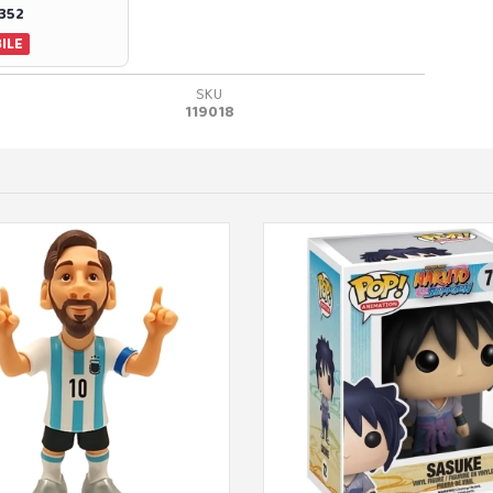
0352
ILE
SKU
119018