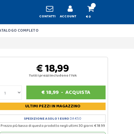
CONTATTI
ACCOUNT
€ 0
ATALOGO COMPLETO
€ 18,99
Tutti i prezzi includono l'IVA
€
18,99
-
ACQUISTA
ULTIMI PEZZI
IN MAGAZZINO
SPEDIZIONE A SOLO 1 EURO
DA €50
Prezzo più basso di questo prodotto negli ultimi 30 giorni: € 18.99