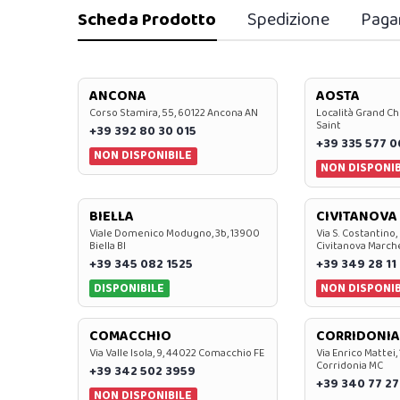
Scheda Prodotto
Spedizione
Paga
ANCONA
AOSTA
Corso Stamira, 55, 60122 Ancona AN
Località Grand Ch
Saint
+39 392 80 30 015
+39 335 577 
NON DISPONIBILE
NON DISPONIB
BIELLA
CIVITANOVA
Viale Domenico Modugno, 3b, 13900
Via S. Costantino,
Biella BI
Civitanova March
+39 345 082 1525
+39 349 28 11
DISPONIBILE
NON DISPONIB
COMACCHIO
CORRIDONIA
Via Valle Isola, 9, 44022 Comacchio FE
Via Enrico Mattei,
Corridonia MC
+39 342 502 3959
+39 340 77 27
NON DISPONIBILE