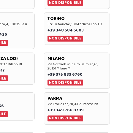
NON DISPONIBILE
TORINO
oro, 4, 60035 Jesi
Str. Debouchè, 10042 Nichelino TO
+39 348 584 5603
7426
NON DISPONIBILE
ILE
ZA LODI
MILANO
20137 Milano MI
Via Gottlieb Wilhelm Daimler, 61,
20151 Milano MI
117
+39 375 833 6760
ILE
NON DISPONIBILE
PARMA
Via Emilia Est, 7B, 43121 Parma PR
56
+39 349 766 8789
ILE
NON DISPONIBILE