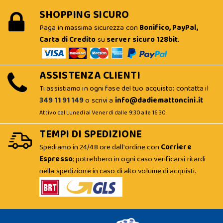
SHOPPING SICURO
Paga in massima sicurezza con
Bonifico, PayPal,
Carta di Credito
su
server sicuro 128bit
.
ASSISTENZA CLIENTI
Ti assistiamo in ogni fase del tuo acquisto: contatta il
349 11 91 149
o scrivi a
info@dadiemattoncini.it
Attivo dal Lunedì al Venerdì dalle 9:30 alle 16:30
TEMPI DI SPEDIZIONE
Spediamo in 24/48 ore dall'ordine con
Corriere
Espresso
; potrebbero in ogni caso verificarsi ritardi
nella spedizione in caso di alto volume di acquisti.