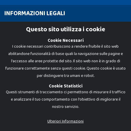
INFORMAZIONI LEGALI
Cookie Policy
Questo sito utilizza i cookie
Privacy Policy
Cookie Necessari
I cookie necessari contribuiscono a rendere fruibile il sito web
abilitandone funzionalità di base quali la navigazione sulle pagine e
l'accesso alle aree protette del sito. Il sito web non è in grado di
funzionare correttamente senza questi cookie. Questo cookie è usato
per distinguere tra umani e robot.
Cookie Statistici
Questi strumenti di tracciamento ci permettono di misurare il traffico
e analizzare il tuo comportamento con l'obiettivo di migliorare il
Dadi e Mattoncini è un brand di Giocabene Srl. Ogni riproduzione o utilizzo non
nostro servizio.
espressamente autorizzato è severamente vietato. Tutti i loghi, marchi,
brand elencati nel presente shop sono di proprietà dei rispettivi titolari.
I prezzi e le promozioni pubblicate potrebbero differire da quanto esposto in
Ulteriori Informazioni
negozio.
Giocabene Srl - via della Posta 8, 20123 Milano (MI)