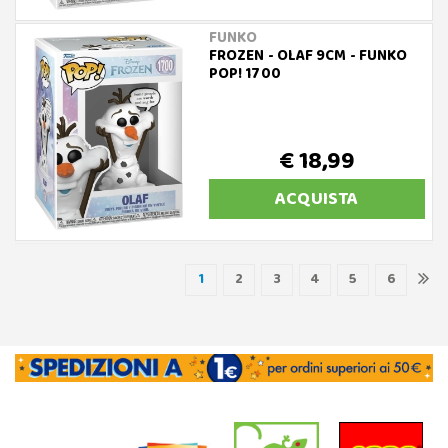
FUNKO
FROZEN - OLAF 9CM - FUNKO
POP! 1700
€ 18,99
ACQUISTA
1
2
3
4
5
6