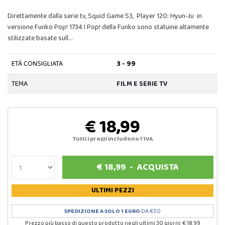
Direttamente dalla serie tv, Squid Game S3, Player 120: Hyun-Ju in
versione Funko Pop! 1734 I Pop! della Funko sono statuine altamente
stilizzate basate sull…
ETÀ CONSIGLIATA
3 - 99
TEMA
FILM E SERIE TV
€ 18,99
Tutti i prezzi includono l'IVA
€
18,99
-
ACQUISTA
ULTIMI PEZZI
SPEDIZIONE A SOLO 1 EURO
DA €50
Prezzo più basso di questo prodotto negli ultimi 30 giorni: € 18.99