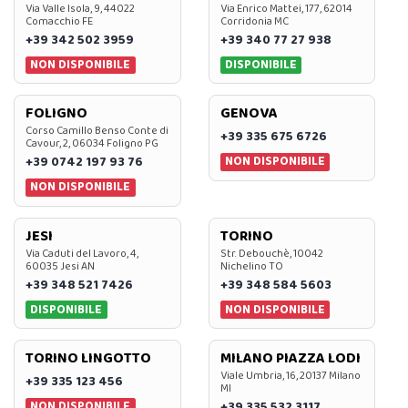
Via Valle Isola, 9, 44022
Via Enrico Mattei, 177, 62014
Comacchio FE
Corridonia MC
+39 342 502 3959
+39 340 77 27 938
NON DISPONIBILE
DISPONIBILE
FOLIGNO
GENOVA
Corso Camillo Benso Conte di
+39 335 675 6726
Cavour, 2, 06034 Foligno PG
NON DISPONIBILE
+39 0742 197 93 76
NON DISPONIBILE
JESI
TORINO
Via Caduti del Lavoro, 4,
Str. Debouchè, 10042
60035 Jesi AN
Nichelino TO
+39 348 521 7426
+39 348 584 5603
DISPONIBILE
NON DISPONIBILE
TORINO LINGOTTO
MILANO PIAZZA LODI
Viale Umbria, 16, 20137 Milano
+39 335 123 456
MI
NON DISPONIBILE
+39 335 532 3117