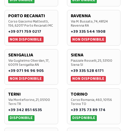
DISPONIBILE
DISPONIBILE
PORTO RECANATI
RAVENNA
Corso Giacomo Matteotti,
Via M. Bussato, 74, 48124
156, 62017 Porto Recanati MC
Ravenna RA
+39 071 759 0217
+39 335 544 1908
NON DISPONIBILE
NON DISPONIBILE
SENIGALLIA
SIENA
Via Guglielmo Oberdan, 17,
Piazzale Rosselli, 25, 53100
60019 Senigallia AN
Siena SI
+39 071 96 96 905
+39 335 528 6171
NON DISPONIBILE
NON DISPONIBILE
TERNI
TORINO
Via Montefiorino, 21, 05100
Corso Romania, 460, 10156
Terni TR
Torino TO
+39 342 851 6535
+39 375 73 89 174
DISPONIBILE
DISPONIBILE