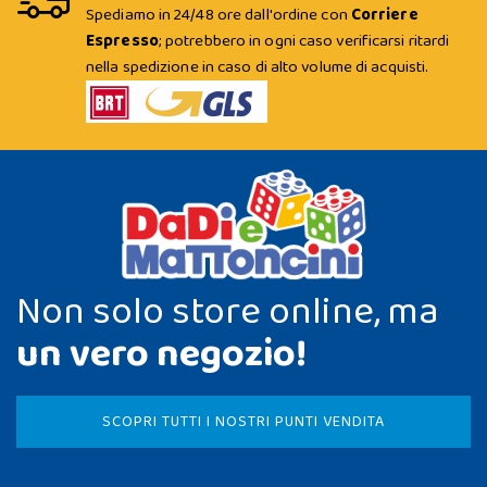
Spediamo in 24/48 ore dall'ordine con
Corriere
Espresso
; potrebbero in ogni caso verificarsi ritardi
nella spedizione in caso di alto volume di acquisti.
Non solo store online, ma
un vero negozio!
SCOPRI TUTTI I NOSTRI PUNTI VENDITA