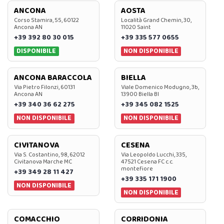
ANCONA
AOSTA
Corso Stamira, 55, 60122
Località Grand Chemin, 30,
Ancona AN
11020 Saint
+39 392 80 30 015
+39 335 577 0655
DISPONIBILE
NON DISPONIBILE
ANCONA BARACCOLA
BIELLA
Via Pietro Filonzi, 60131
Viale Domenico Modugno, 3b,
Ancona AN
13900 Biella BI
+39 340 36 62 275
+39 345 082 1525
NON DISPONIBILE
NON DISPONIBILE
CIVITANOVA
CESENA
Via S. Costantino, 98, 62012
Via Leopoldo Lucchi, 335,
Civitanova Marche MC
47521 Cesena FC c.c.
montefiore
+39 349 28 11 427
+39 335 171 1900
NON DISPONIBILE
NON DISPONIBILE
COMACCHIO
CORRIDONIA