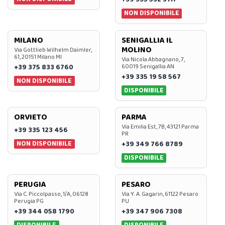
NON DISPONIBILE
MILANO
SENIGALLIA IL
MOLINO
Via Gottlieb Wilhelm Daimler,
61, 20151 Milano MI
Via Nicola Abbagnano, 7,
+39 375 833 6760
60019 Senigallia AN
+39 335 19 58 567
NON DISPONIBILE
DISPONIBILE
ORVIETO
PARMA
Via Emilia Est, 7B, 43121 Parma
+39 335 123 456
PR
NON DISPONIBILE
+39 349 766 8789
DISPONIBILE
PERUGIA
PESARO
Via C. Piccolpasso, 1/A, 06128
Via Y. A. Gagarin, 61122 Pesaro
Perugia PG
PU
+39 344 058 1790
+39 347 906 7308